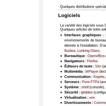
Quelques distributions spécia
Logiciels
La variété des logiciels sous 
Quelques articles de notre wik
Interfaces graphiques
: I
environnements de bureau c
désirée à l'installation. D
fluxbox
,
Looking Glass
.
Bureautique
:
Openoffice.
Navigateurs
:
Firefox
.
Éditeurs de texte
:
Vim
(a
Multimédia
:
MPlayer
(lec
Communication
:
Kopete
Serveurs
:
Pure-FTPd
(ave
Système
:
shell
(console),
Sécurité
:
iptables
(configur
Virtualisation
:
xen
Divertissements
:
Comment