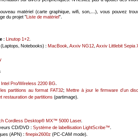
uveau matériel (carte graphique, wifi, son,…), vous pouvez trouver
ge du projet ”
Liste de matériel
”.
e
:
Linutop 1+2
.
(Laptops, Notebooks) :
MacBook
,
Axxiv NG12
,
Axxiv Littlebit Sepi
y
s
:
Intel Pro/Wireless 2200 BG
.
les partitions au format FAT32
;
Mettre à jour le firmware d'un dis
 restauration de partitions
(
partimage
).
ech Cordless Desktop® MX™ 5000 Laser
.
veurs CD/DVD :
Système de labellisation LightScribe™
.
ques (APN) :
finepix2600z
(PC-CAM mode).