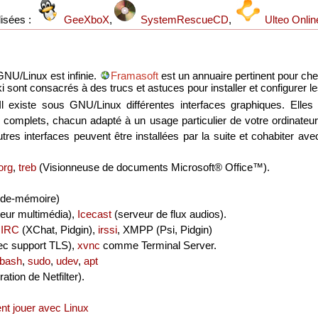
lisées :
GeeXboX
,
SystemRescueCD
,
Ulteo Onli
GNU/Linux est infinie.
Framasoft
est un annuaire pertinent pour cher
i sont consacrés à des trucs et astuces pour installer et configurer l
l existe sous GNU/Linux différentes interfaces graphiques. Elles
omplets, chacun adapté à un usage particulier de votre ordinateur. L
'autres interfaces peuvent être installées par la suite et cohabiter av
org
,
treb
(Visionneuse de documents Microsoft® Office™).
ide-mémoire)
teur multimédia),
Icecast
(serveur de flux audios).
,
IRC
(XChat, Pidgin),
irssi
, XMPP (Psi, Pidgin)
c support TLS),
xvnc
comme Terminal Server.
bash
,
sudo
,
udev
,
apt
ation de Netfilter).
 jouer avec Linux