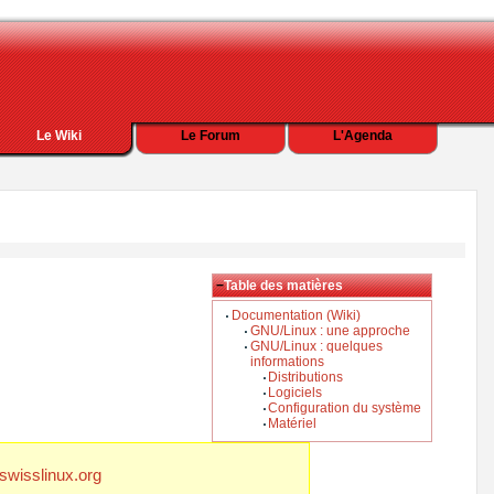
Le Wiki
Le Forum
L'Agenda
−
Table des matières
Documentation (Wiki)
GNU/Linux : une approche
GNU/Linux : quelques
informations
Distributions
Logiciels
Configuration du système
Matériel
i.swisslinux.org