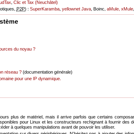
udTax
,
Clic et Tax (Neuchâtel)
xotiques,
P2P
) :
SuperKaramba
,
yellownet Java
, Boinc,
aMule, xMule
ystème
ources du noyau ?
n réseau ?
(documentation générale)
omaine pour une IP dynamique.
ours plus de matériel, mais il arrive parfois que certains composa
isponibles pour Linux et les constructeurs rechignant à fournir des d
éder à quelques manipulations avant de pouvoir les utiliser.
mentation sur divers périphériques. N'hésitez pas à ajouter des infor