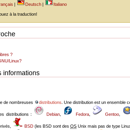
rançais
|
Deutsch
|
Italiano
buez à la traduction!
roche
libres ?
GNU/Linux?
 informations
he de nombreuses
distributions
. Une distribution est un ensemble
s distributions :
Debian
,
Fedora
,
Gentoo
,
érivés,
BSD
(les BSD sont des
OS
Unix mais pas de type Linu