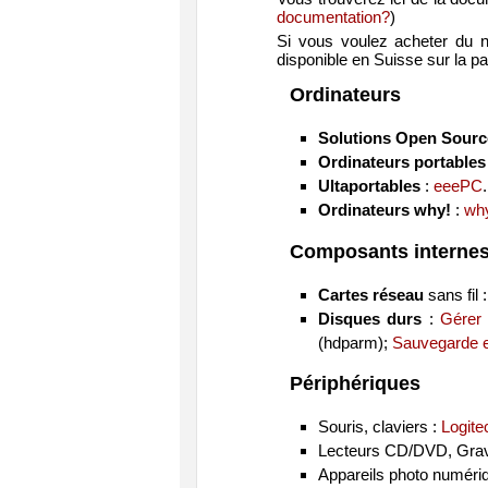
documentation?
)
Si vous voulez acheter du no
disponible en Suisse sur la pa
Ordinateurs
Solutions Open Sourc
Ordinateurs portables
Ultaportables
:
eeePC
.
Ordinateurs why!
:
wh
Composants interne
Cartes réseau
sans fil 
Disques durs
:
Gérer 
(
hdparm
);
Sauvegarde et
Périphériques
Souris, claviers :
Logit
Lecteurs CD/DVD, Gra
Appareils photo numéri