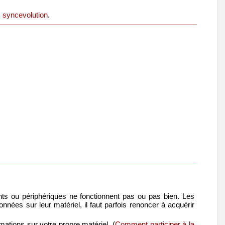
,
syncevolution
.
nts ou périphériques ne fonctionnent pas ou pas bien. Les
onnées sur leur matériel, il faut parfois renoncer à acquérir
mations sur votre propre matériel. (
Comment participer à la