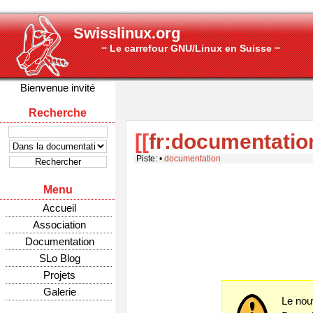
Swisslinux.org
− Le carrefour GNU/Linux en Suisse −
Bienvenue invité
Recherche
[[
fr:documentatio
Piste:
•
documentation
Menu
Accueil
Association
Documentation
SLo Blog
Projets
Galerie
Le nou