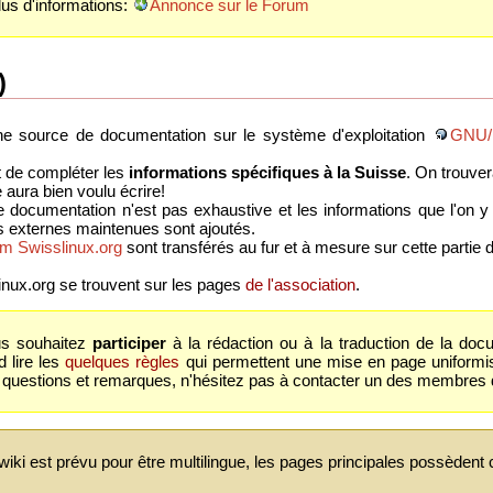
lus d'informations:
Annonce sur le Forum
)
e source de documentation sur le système d'exploitation
GNU/
t de compléter les
informations spécifiques à la Suisse
. On trouve
 aura bien voulu écrire!
te documentation n'est pas exhaustive et les informations que l'on y
s externes maintenues sont ajoutés.
um Swisslinux.org
sont transférés au fur et à mesure sur cette partie d
inux.org se trouvent sur les pages
de l'association
.
us souhaitez
participer
à la rédaction ou à la traduction de la docu
d lire les
quelques règles
qui permettent une mise en page uniformis
 questions et remarques, n'hésitez pas à contacter un des membres
wiki est prévu pour être multilingue, les pages principales possèdent