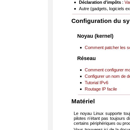
Déclaration d'impôts
:
Va
Autre (gadgets, logiciels e
Configuration du s
Noyau (kernel)
Comment patcher les s
Réseau
Comment configurer mo
Configurer un nom de d
Tutorial IPv6
Routage IP facile
Matériel
Le noyau Linux supporte touj
pilotes n'étant pas toujours d
certains périphériques ou proc
Vous trouverez ici de la docu