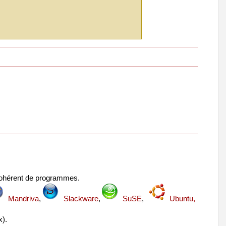
 cohérent de programmes.
Mandriva
,
Slackware
,
SuSE
,
Ubuntu,
x).