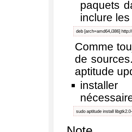
paquets 
inclure les
deb [arch=amd64,i386] http:/
Comme touj
de sources.
aptitude up
installer
nécessaire
sudo aptitude install libgtk2.
Note