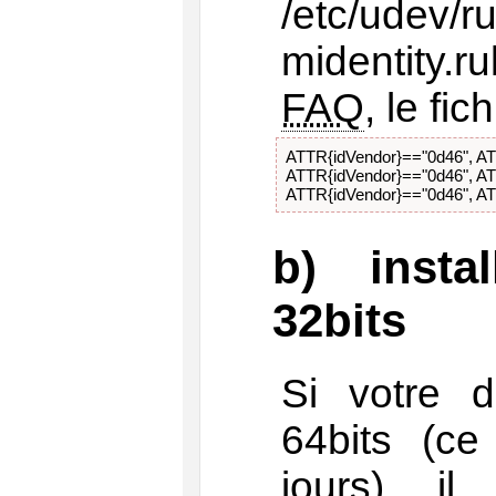
/etc/udev/ru
midentity.ru
FAQ
, le fic
ATTR{idVendor}=="0d46", A
ATTR{idVendor}=="0d46", A
ATTR{idVendor}=="0d46", A
b) insta
32bits
Si votre di
64bits (ce
jours), il