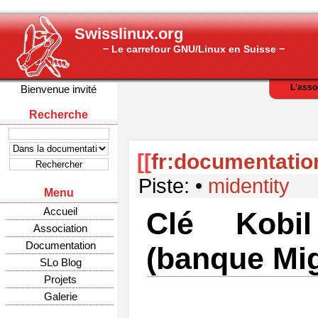
Swisslinux.org
− Le carrefour GNU/Linux en Suisse −
L'asso
Bienvenue invité
Recherche
[[
fr:documentatio
Piste:
•
midentity
Menu
Accueil
Clé Kobil
Association
Documentation
(banque Mi
SLo Blog
Projets
Galerie