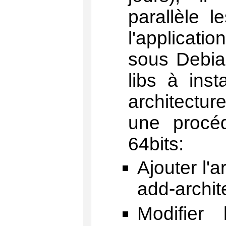
parallèle l
l'applicat
sous Debian
libs à inst
architectur
une procé
64bits:
Ajouter l'a
add-archit
Modifier