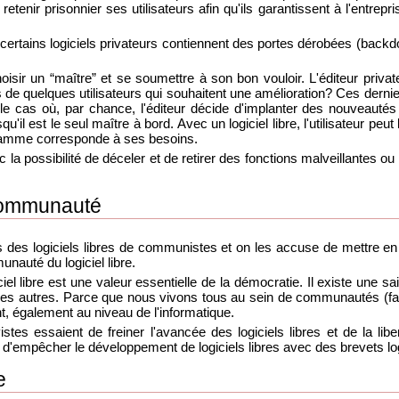
 retenir prisonnier ses utilisateurs afin qu'ils garantissent à l'entre
certains logiciels privateurs contiennent des portes dérobées (backd
oisir un “maître” et se soumettre à son bon vouloir. L'éditeur privat
s de quelques utilisateurs qui souhaitent une amélioration? Ces dern
s le cas où, par chance, l'éditeur décide d'implanter des nouveautés
squ'il est le seul maître à bord. Avec un logiciel libre, l'utilisateur pe
gramme corresponde à ses besoins.
donc la possibilité de déceler et de retirer des fonctions malveillantes 
 communauté
 des logiciels libres de communistes et on les accuse de mettre en 
unauté du logiciel libre.
ogiciel libre est une valeur essentielle de la démocratie. Il existe une 
 des autres. Parce que nous vivons tous au sein de communautés (famil
nt, également au niveau de l'informatique.
es essaient de freiner l'avancée des logiciels libres et de la libert
d'empêcher le développement de logiciels libres avec des brevets log
e