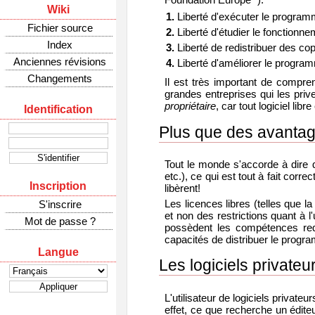
Wiki
Liberté d'exécuter le program
Fichier source
Liberté d'étudier le fonction
Index
Liberté de redistribuer des cop
Anciennes révisions
Liberté d'améliorer le program
Changements
Il est très important de comprend
grandes entreprises qui les prive
propriétaire
, car tout logiciel lib
Identification
Plus que des avantag
Tout le monde s'accorde à dire qu
etc.), ce qui est tout à fait corre
Inscription
libèrent!
Les licences libres (telles que l
S'inscrire
et non des restrictions quant à l
Mot de passe ?
possèdent les compétences requi
capacités de distribuer le program
Langue
Les logiciels privateu
L'utilisateur de logiciels privateu
effet, ce que recherche un éditeur