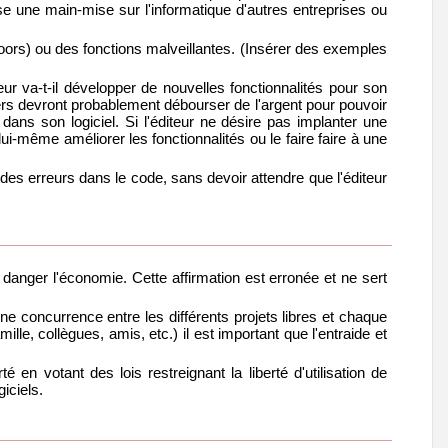
prise une main-mise sur l'informatique d'autres entreprises ou
oors) ou des fonctions malveillantes. (Insérer des exemples
eur va-t-il développer de nouvelles fonctionnalités pour son
iers devront probablement débourser de l'argent pour pouvoir
 dans son logiciel. Si l'éditeur ne désire pas implanter une
ut lui-même améliorer les fonctionnalités ou le faire faire à une
ou des erreurs dans le code, sans devoir attendre que l'éditeur
danger l'économie. Cette affirmation est erronée et ne sert
saine concurrence entre les différents projets libres et chaque
le, collègues, amis, etc.) il est important que l'entraide et
é en votant des lois restreignant la liberté d'utilisation de
iciels.