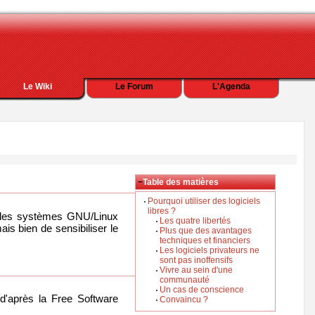
Le Wiki
Le Forum
L'Agenda
−
Table des matières
Pourquoi utiliser des logiciels
libres ?
r les systèmes GNU/Linux
Les quatre libertés
ais bien de sensibiliser le
Plus que des avantages
techniques et financiers
Les logiciels privateurs ne
sont pas inoffensifs
Vivre au sein d'une
communauté
Un cas de conscience
 (d'après la Free Software
Convaincu ?