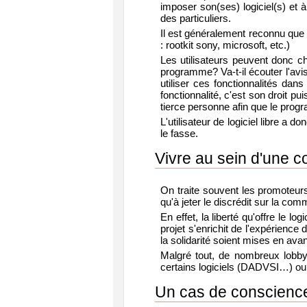
imposer son(ses) logiciel(s) et à
des particuliers.
Il est généralement reconnu que 
: rootkit sony, microsoft, etc.)
Les utilisateurs peuvent donc ch
programme? Va-t-il écouter l'avi
utiliser ces fonctionnalités dan
fonctionnalité, c'est son droit pui
tierce personne afin que le pro
L'utilisateur de logiciel libre a 
le fasse.
Vivre au sein d'une
On traite souvent les promoteurs
qu'à jeter le discrédit sur la comm
En effet, la liberté qu'offre le l
projet s'enrichit de l'expérience
la solidarité soient mises en ava
Malgré tout, de nombreux lobbyist
certains logiciels (DADVSI…) ou 
Un cas de conscienc