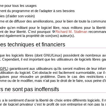
me pour tous les usages
nement du programme et de l'adapter à ses besoins
ies (d'aider son voisin)
me et de diffuser des améliorations, pour le bien de toute la communa
re qu'en militant pour le logiciel libre, nous militons pour la liber
nt de leur liberté. C'est pourquoi
Richard M. Stallman
recommande 
re est également la propriété de son(ses) auteur(s).
es techniques et financiers
e les logiciels libres (dont GNU/Linux) possèdent de nombreux avantag
ct. Cependant, il est important que les utilisateurs de logiciels libres gar
a
GPL
) garantissent aux utilisateurs qu'ils seront maîtres de leur inf
'utilisation du logiciel. Cet obstacle est facilement surmontable, car 
ses pour résoudre un problème. Dans le cas des restrictions d'ut
me ou de le modifier, mais n'ait pas le droit de le faire, sous peine d'ê
rs ne sont pas inoffensifs
rs a le sentiment d'avoir la liberté de choix entre différents logiciels. 
 de logiciel privateur c'est le profit de son entreprise et non pas la s