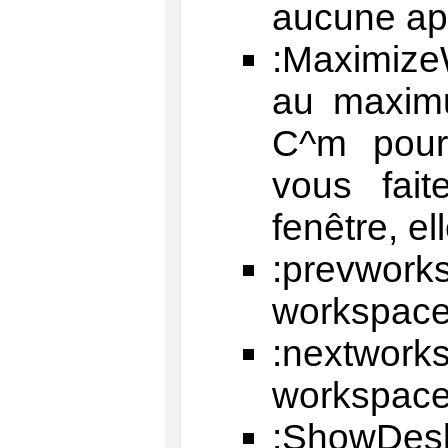
aucune app
:MaximizeW
au maximu
C^m pour
vous fai
fenêtre, ell
:prevworks
workspace
:nextworks
workspace
:ShowDes