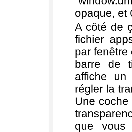
“window.u
opaque, et 0
A côté de ç
fichier app
par fenêtre 
barre de t
affiche u
régler la tr
Une coche
transparenc
que vous r