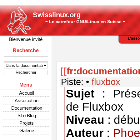
Swisslinux.org
− Le carrefour GNU/Linux en Suisse −
L'asso
Bienvenue invité
Recherche
[[
fr:documentatio
Piste:
•
fluxbox
Menu
Sujet
: Prés
Accueil
Association
de Fluxbox
Documentation
SLo Blog
Niveau
: débu
Projets
Auteur
:
Phoe
Galerie