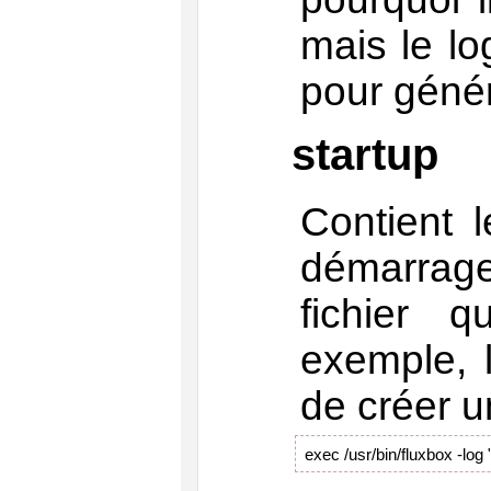
mais le log
pour génér
startup
Contient 
démarrage
fichier 
exemple, 
de créer u
exec /usr/bin/fluxbox -log