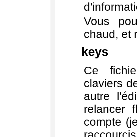
d'informat
Vous pou
chaud, et 
keys
Ce fichie
claviers 
autre l'éd
relancer 
compte (j
raccourcis