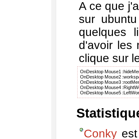
A ce que j'a
sur ubuntu 
quelques l
d'avoir le
clique sur l
OnDesktop Mouse1 :hideMen
OnDesktop Mouse2 :worksp
OnDesktop Mouse3 :rootMen
OnDesktop Mouse4 :RightWo
OnDesktop Mouse5 :LeftWo
Statistiqu
Conky
est 