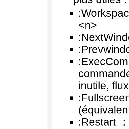
:Workspace
<n>
:NextWindo
:Prevwindo
:ExecCom
commande
inutile, fl
:Fullscr
(équivalen
:Restart 