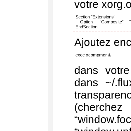
votre xorg.o
Section "Extensions"

    Option      "Composite"     
EndSection
Ajoutez en
exec xcompmgr &
dans votre 
dans ~/.flu
transpare
(cherche
“windo