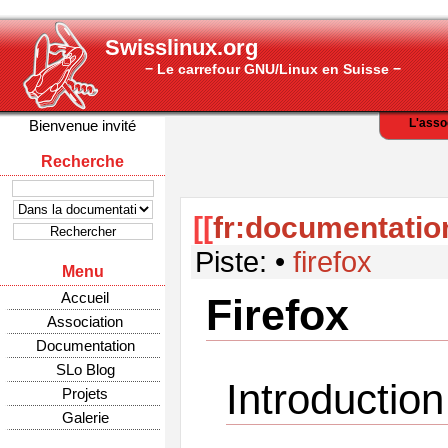
Swisslinux.org
− Le carrefour GNU/Linux en Suisse −
L'asso
Bienvenue invité
Recherche
[[
fr:documentation
Piste:
•
firefox
Menu
Accueil
Firefox
Association
Documentation
SLo Blog
Introduction
Projets
Galerie