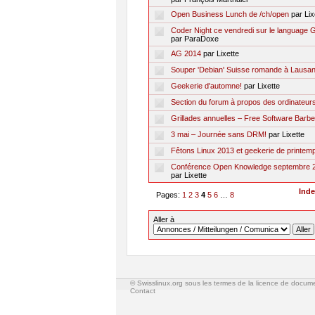
Open Business Lunch de /ch/open
par Lix
Coder Night ce vendredi sur le language 
par ParaDoxe
AG 2014
par Lixette
Souper 'Debian' Suisse romande à Lausa
Geekerie d'automne!
par Lixette
Section du forum à propos des ordinateur
Grillades annuelles – Free Software Barbe
3 mai – Journée sans DRM!
par Lixette
Fêtons Linux 2013 et geekerie de printem
Conférence Open Knowledge septembre 
par Lixette
Ind
Pages:
1
2
3
4
5
6
…
8
Aller à
© Swisslinux.org sous les termes de la licence de docum
Contact