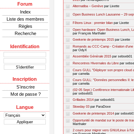
Forum
Alternatiba – Genève
par Lixette
Index
Open Business Lunch Lausanne – 29 sep
Liste des membres
Fêtons Linux : premier bilan
par Lixette
Règles
Open hardware: Open Business Lunch, L
Recherche
par François Marthaler
Geekerie de printemps 2015
par Lixette
Identification
Romands au CCC-Camp - Création d'une li
par OdyX
Assemblée Générale 2015
par sebseb01
Rencontres Hivernales du Libre
par sebs
Cours GULL "Déployer son propre cloud
par camelia
Inscription
Cours GULL: "Données personnelles II: le 
par camelia
S'inscrire
(02-05 Sept.) Conférence internationale L
Mot de passe ?
par sebseb01
Grillades 2014
par sebseb01
Langue
Slowday 03
par ParaDoxe
Geekerie de printemps 2014
par sebseb0
Opportunité de mandat sur le poste de trav
Marthaler
2 cours pour migrer vers GNU/Linux à l'
par François Marthaler