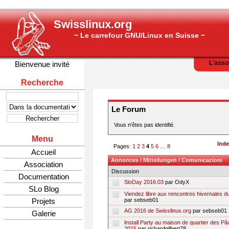
Swisslinux.org
− Le carrefour GNU/Linux en Suisse −
L'asso
Bienvenue invité
Recherche
Le Forum
Vous n'êtes pas identifié.
Menu
Ind
Pages:
1
2
3
4
5
6
…
8
Accueil
Annonces / Mitteilungen / Comunicazioni
Association
Discussion
Documentation
SloDay 2016.03
par OdyX
SLo Blog
Viendez libre aux rencontres hivernales du
Projets
par sebseb01
AG 2016 de Swisslinux.org
par sebseb01
Galerie
Install Party au maison de quartier des P
2015
par richardgilbert78