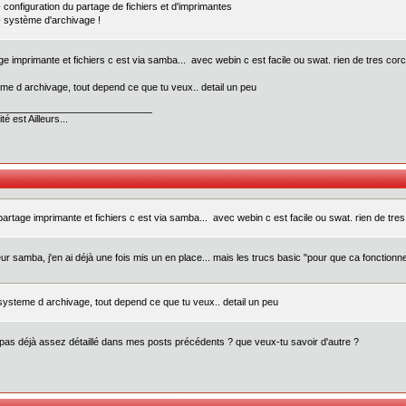
- configuration du partage de fichiers et d'imprimantes
- système d'archivage !
ge imprimante et fichiers c est via samba... avec webin c est facile ou swat. rien de tres corc
me d archivage, tout depend ce que tu veux.. detail un peu
té est Ailleurs...
partage imprimante et fichiers c est via samba... avec webin c est facile ou swat. rien de tres
ur samba, j'en ai déjà une fois mis un en place... mais les trucs basic "pour que ca fonctionne
systeme d archivage, tout depend ce que tu veux.. detail un peu
 pas déjà assez détaillé dans mes posts précédents ? que veux-tu savoir d'autre ?