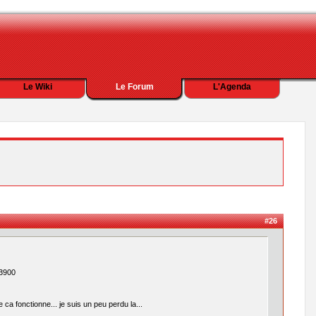
Le Wiki
Le Forum
L'Agenda
#26
 3900
ca fonctionne... je suis un peu perdu la...