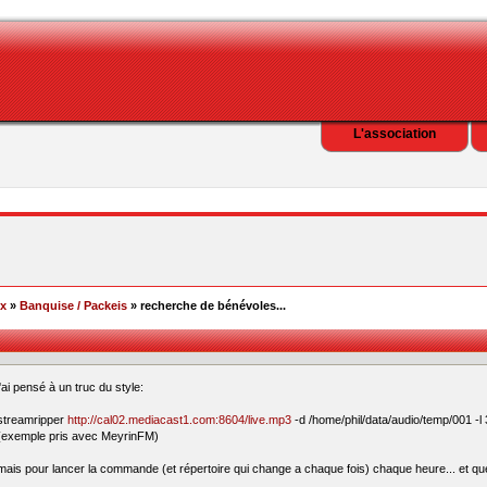
L'association
ex
»
Banquise / Packeis
» recherche de bénévoles...
j'ai pensé à un truc du style:
streamripper
http://cal02.mediacast1.com:8604/live.mp3
-d /home/phil/data/audio/temp/001 -l
(exemple pris avec MeyrinFM)
mais pour lancer la commande (et répertoire qui change a chaque fois) chaque heure... et que 