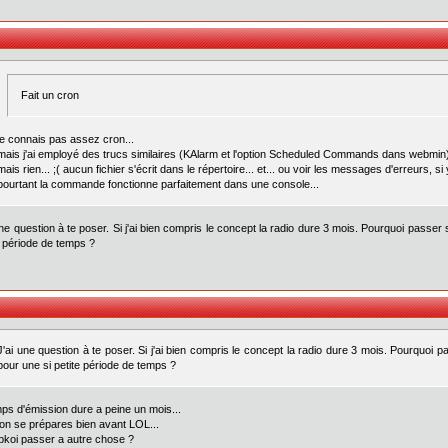
Fait un cron
je connais pas assez cron...
mais j'ai employé des trucs similaires (KAlarm et l'option Scheduled Commands dans webmin)
mais rien... ;( aucun fichier s'écrit dans le répertoire... et... ou voir les messages d'erreurs, si
pourtant la commande fonctionne parfaitement dans une console...
une question à te poser. Si j'ai bien compris le concept la radio dure 3 mois. Pourquoi passer
e période de temps ?
J'ai une question à te poser. Si j'ai bien compris le concept la radio dure 3 mois. Pourquoi 
pour une si petite période de temps ?
mps d'émission dure a peine un mois...
on se prépares bien avant LOL...
 pkoi passer a autre chose ?