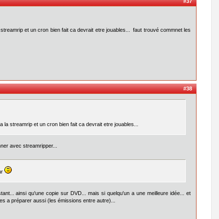
#37
reamrip et un cron bien fait ca devrait etre jouables... faut trouvé commnet les
#38
 streamrip et un cron bien fait ca devrait etre jouables...
onner avec streamripper...
ur
tant... ainsi qu'une copie sur DVD... mais si quelqu'un a une meilleure idée... et
s a préparer aussi (les émissions entre autre)...