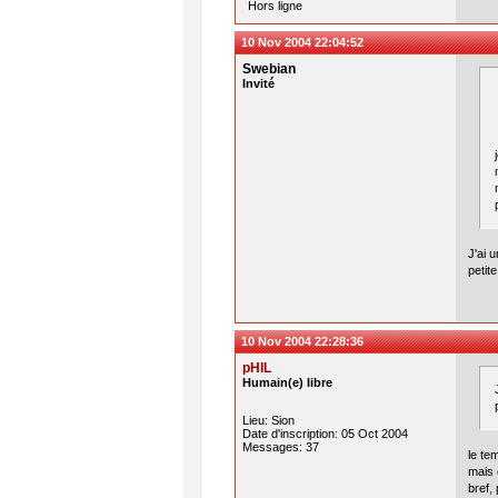
Hors ligne
10 Nov 2004 22:04:52
Swebian
Invité
J'ai 
petit
10 Nov 2004 22:28:36
pHIL
Humain(e) libre
Lieu: Sion
Date d'inscription: 05 Oct 2004
Messages: 37
le te
mais 
bref,