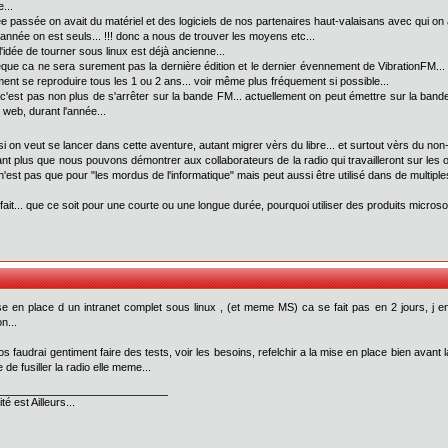
...
ée passée on avait du matériel et des logiciels de nos partenaires haut-valaisans avec qui on 
 année on est seuls... !!! donc a nous de trouver les moyens etc...
l'idée de tourner sous linux est déjà ancienne...
que ca ne sera surement pas la dernière édition et le dernier évennement de VibrationFM... 
ent se reproduire tous les 1 ou 2 ans... voir même plus fréquement si possible...
e c'est pas non plus de s'arrêter sur la bande FM... actuellement on peut émettre sur la band
e web, durant l'année...
 si on veut se lancer dans cette aventure, autant migrer vèrs du libre... et surtout vèrs du no
ant plus que nous pouvons démontrer aux collaborateurs de la radio qui travailleront sur les 
 n'est pas que pour "les mordus de l'informatique" mais peut aussi être utilisé dans de multipl
 fait... que ce soit pour une courte ou une longue durée, pourquoi utiliser des produits microsof
se en place d un intranet complet sous linux , (et meme MS) ca se fait pas en 2 jours, j en
n...
os faudrai gentiment faire des tests, voir les besoins, refelchir a la mise en place bien avant l
 de fusiller la radio elle meme...
té est Ailleurs...