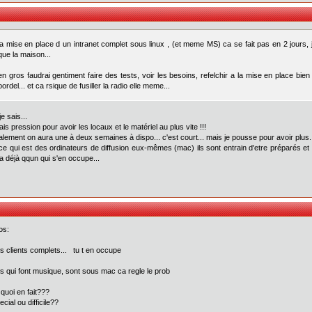
la mise en place d un intranet complet sous linux , (et meme MS) ca se fait pas en 2 jours, 
que la maison...
en gros faudrai gentiment faire des tests, voir les besoins, refelchir a la mise en place bien
bordel... et ca rsique de fusiller la radio elle meme...
 je sais...
fais pression pour avoir les locaux et le matériel au plus vite !!!
lement on aura une à deux semaines à dispo... c'est court... mais je pousse pour avoir plus.
ce qui est des ordinateurs de diffusion eux-mêmes (mac) ils sont entrain d'etre préparés e
'a déjà qqun qui s'en occupe...
os:
s clients complets... tu t en occupe
s qui font musique, sont sous mac ca regle le prob
 quoi en fait???
cial ou difficile??