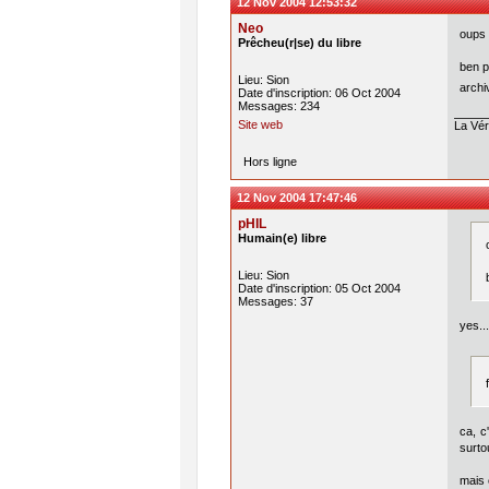
12 Nov 2004 12:53:32
Neo
oups 
Prêcheu(r|se) du libre
ben p
Lieu: Sion
archi
Date d'inscription: 06 Oct 2004
Messages: 234
Site web
La Véri
Hors ligne
12 Nov 2004 17:47:46
pHIL
Humain(e) libre
Lieu: Sion
Date d'inscription: 05 Oct 2004
Messages: 37
yes..
ca, c
surto
mais 