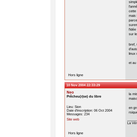
simple
l'ann
cette
mais 
parce
surem
l'idé
sur l
bref,
d'aut
linux
et au
Hors ligne
10 Nov 2004 22:33:29
Neo
la mi
Prêcheu(r|se) du libre
maiso
Lieu: Sion
en gr
Date d'inscription: 06 Oct 2004
rsique
Messages: 234
Site web
La Véri
Hors ligne