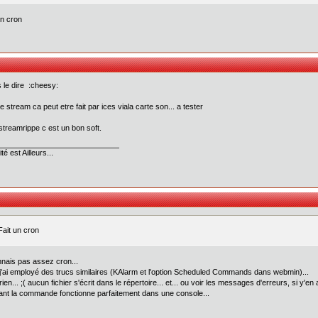
un cron
is le dire :cheesy:
le stream ca peut etre fait par ices viala carte son... a tester
streamrippe c est un bon soft.
té est Ailleurs...
Fait un cron
nnais pas assez cron...
j'ai employé des trucs similaires (KAlarm et l'option Scheduled Commands dans webmin)...
ien... ;( aucun fichier s'écrit dans le répertoire... et... ou voir les messages d'erreurs, si y'en
ant la commande fonctionne parfaitement dans une console...