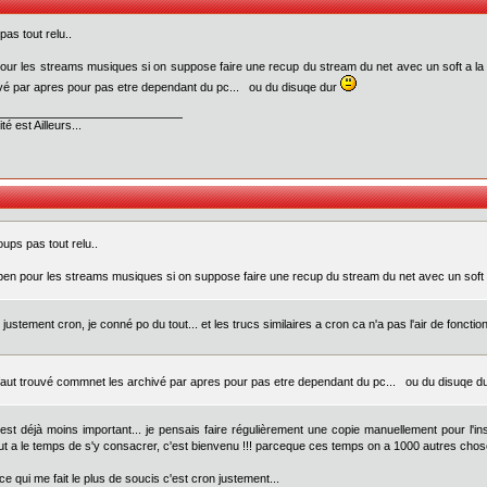
pas tout relu..
our les streams musiques si on suppose faire une recup du stream du net avec un soft a la st
vé par apres pour pas etre dependant du pc... ou du disuqe dur
té est Ailleurs...
oups pas tout relu..
ben pour les streams musiques si on suppose faire une recup du stream du net avec un soft a la
. justement cron, je conné po du tout... et les trucs similaires a cron ca n'a pas l'air de foncti
faut trouvé commnet les archivé par apres pour pas etre dependant du pc... ou du disuqe d
'est déjà moins important... je pensais faire régulièrement une copie manuellement pour l'ins
ut a le temps de s'y consacrer, c'est bienvenu !!! parceque ces temps on a 1000 autres chose
ce qui me fait le plus de soucis c'est cron justement...