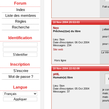
Forum
Fait 
Index
Liste des membres
Règles
10 Nov 2004 20:53:03
Recherche
Neo
j alla
Prêcheu(r|se) du libre
pour 
Identification
Lieu: Sion
Date d'inscription: 06 Oct 2004
pour 
Messages: 234
Site web
La Véri
Hors ligne
Inscription
10 Nov 2004 22:02:08
S'inscrire
pHIL
Mot de passe ?
Humain(e) libre
Lieu: Sion
Langue
Date d'inscription: 05 Oct 2004
je co
Messages: 37
mais 
mais r
pourt