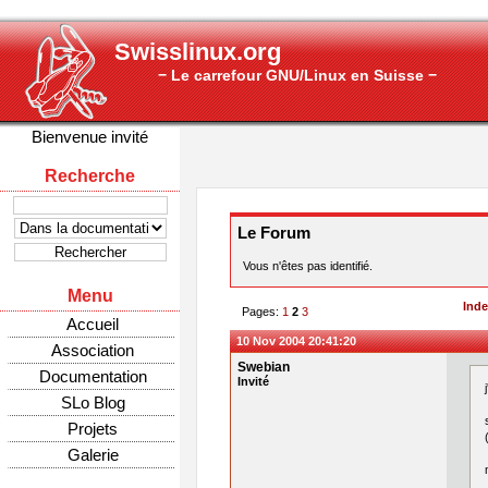
Swisslinux.org
− Le carrefour GNU/Linux en Suisse −
Bienvenue invité
Recherche
Le Forum
Vous n'êtes pas identifié.
Menu
Ind
Pages:
1
2
3
Accueil
10 Nov 2004 20:41:20
Association
Swebian
Documentation
Invité
SLo Blog
Projets
Galerie