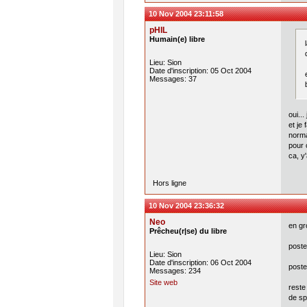
10 Nov 2004 23:11:58
pHIL
Humain(e) libre
Lieu: Sion
Date d'inscription: 05 Oct 2004
Messages: 37
oui...
et je 
norma
pour 
ca, y
Hors ligne
10 Nov 2004 23:36:32
Neo
en gr
Prêcheu(r|se) du libre
poste
Lieu: Sion
Date d'inscription: 06 Oct 2004
poste
Messages: 234
Site web
reste
de spe