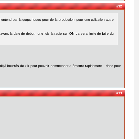
#32
j entend par la ququchoses pour de la production, pour une utilisation autre
 avant la date de debut.. une fois la radio sur ON ca sera limite de faire du
..
t déjà bourrés de zik pour pouvoir commencer a émettre rapidement... donc pour
#33