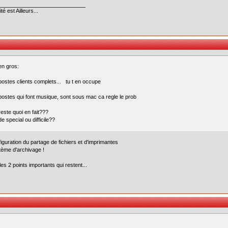
té est Ailleurs...
en gros:
postes clients complets... tu t en occupe
postes qui font musique, sont sous mac ca regle le prob
reste quoi en fait???
de special ou difficile??
figuration du partage de fichiers et d'imprimantes
tème d'archivage !
les 2 points importants qui restent...