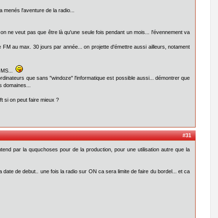
a menés l'aventure de la radio...
on ne veut pas que être là qu'une seule fois pendant un mois... l'évennement va
e FM au max. 30 jours par année... on projette d'émettre aussi ailleurs, notament
n-MS...
ordinateurs que sans "windoze" l'informatique est possible aussi... démontrer que
es domaines...
t si on peut faire mieux ?
#31
tend par la ququchoses pour de la production, pour une utilisation autre que la
a date de debut.. une fois la radio sur ON ca sera limite de faire du bordel... et ca