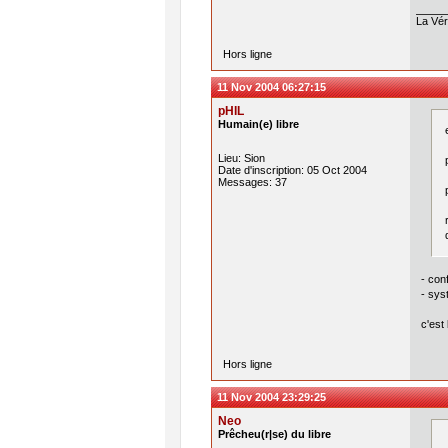
La Véri
Hors ligne
11 Nov 2004 06:27:15
pHIL
Humain(e) libre
Lieu: Sion
Date d'inscription: 05 Oct 2004
Messages: 37
- con
- sys
c'est 
Hors ligne
11 Nov 2004 23:29:25
Neo
Prêcheu(r|se) du libre