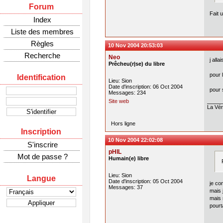
Forum
Fait 
Index
Liste des membres
Règles
10 Nov 2004 20:53:03
Recherche
Neo
j alla
Prêcheu(r|se) du libre
pour 
Identification
Lieu: Sion
Date d'inscription: 06 Oct 2004
pour 
Messages: 234
Site web
La Véri
Hors ligne
Inscription
10 Nov 2004 22:02:08
S'inscrire
pHIL
Mot de passe ?
Humain(e) libre
Lieu: Sion
Langue
Date d'inscription: 05 Oct 2004
je co
Messages: 37
mais 
mais r
pourt