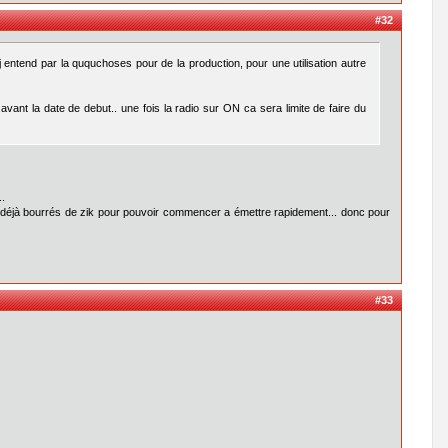
#32
j entend par la ququchoses pour de la production, pour une utilisation autre
 avant la date de debut.. une fois la radio sur ON ca sera limite de faire du
..
t déjà bourrés de zik pour pouvoir commencer a émettre rapidement... donc pour
#33