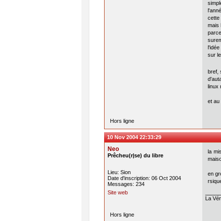
simple
l'ann
cette
mais 
parce
surem
l'idé
sur l
bref,
d'aut
linux
et au
Hors ligne
10 Nov 2004 22:33:29
Neo
la mi
Prêcheu(r|se) du libre
maiso
Lieu: Sion
en gr
Date d'inscription: 06 Oct 2004
rsique
Messages: 234
Site web
La Véri
Hors ligne