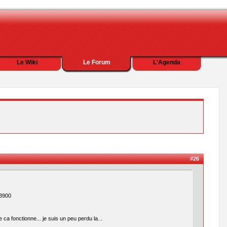
Le Wiki
Le Forum
L'Agenda
#26
 3900
ca fonctionne... je suis un peu perdu la...