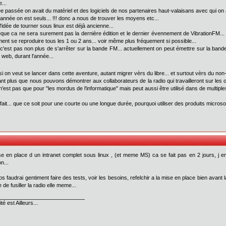
...
ée passée on avait du matériel et des logiciels de nos partenaires haut-valaisans avec qui on 
 année on est seuls... !!! donc a nous de trouver les moyens etc...
l'idée de tourner sous linux est déjà ancienne...
que ca ne sera surement pas la dernière édition et le dernier évennement de VibrationFM... 
ent se reproduire tous les 1 ou 2 ans... voir même plus fréquement si possible...
e c'est pas non plus de s'arrêter sur la bande FM... actuellement on peut émettre sur la band
e web, durant l'année...
 si on veut se lancer dans cette aventure, autant migrer vèrs du libre... et surtout vèrs du no
ant plus que nous pouvons démontrer aux collaborateurs de la radio qui travailleront sur les 
 n'est pas que pour "les mordus de l'informatique" mais peut aussi être utilisé dans de multipl
 fait... que ce soit pour une courte ou une longue durée, pourquoi utiliser des produits microsof
se en place d un intranet complet sous linux , (et meme MS) ca se fait pas en 2 jours, j en
n...
os faudrai gentiment faire des tests, voir les besoins, refelchir a la mise en place bien avant l
 de fusiller la radio elle meme...
té est Ailleurs...