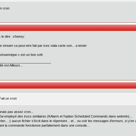
un cron
is le dire :cheesy:
le stream ca peut etre fait par ices viala carte son... a tester
streamrippe c est un bon soft.
té est Ailleurs...
Fait un cron
nnais pas assez cron...
j'ai employé des trucs similaires (KAlarm et l'option Scheduled Commands dans webmin)...
ien... ;( aucun fichier s'écrit dans le répertoire... et... ou voir les messages d'erreurs, si y'en
ant la commande fonctionne parfaitement dans une console...