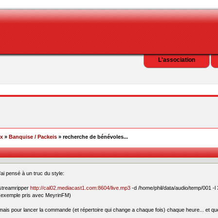
L'association
ex
»
Banquise / Packeis
» recherche de bénévoles...
j'ai pensé à un truc du style:
streamripper
http://cal02.mediacast1.com:8604/live.mp3
-d /home/phil/data/audio/temp/001 -l
(exemple pris avec MeyrinFM)
mais pour lancer la commande (et répertoire qui change a chaque fois) chaque heure... et que 