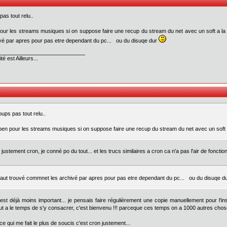
pas tout relu..
our les streams musiques si on suppose faire une recup du stream du net avec un soft a la st
vé par apres pour pas etre dependant du pc... ou du disuqe dur
té est Ailleurs...
oups pas tout relu..
ben pour les streams musiques si on suppose faire une recup du stream du net avec un soft a la
. justement cron, je conné po du tout... et les trucs similaires a cron ca n'a pas l'air de foncti
faut trouvé commnet les archivé par apres pour pas etre dependant du pc... ou du disuqe d
'est déjà moins important... je pensais faire régulièrement une copie manuellement pour l'ins
ut a le temps de s'y consacrer, c'est bienvenu !!! parceque ces temps on a 1000 autres chose
ce qui me fait le plus de soucis c'est cron justement...