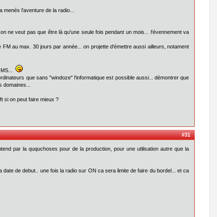
a menés l'aventure de la radio...
on ne veut pas que être là qu'une seule fois pendant un mois... l'évennement va
e FM au max. 30 jours par année... on projette d'émettre aussi ailleurs, notament
n-MS...
ordinateurs que sans "windoze" l'informatique est possible aussi... démontrer que
es domaines...
t si on peut faire mieux ?
#31
tend par la ququchoses pour de la production, pour une utilisation autre que la
a date de debut.. une fois la radio sur ON ca sera limite de faire du bordel... et ca