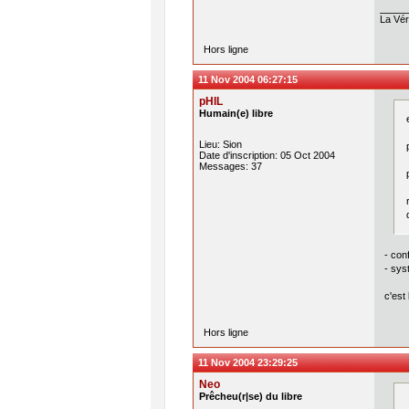
La Véri
Hors ligne
11 Nov 2004 06:27:15
pHIL
Humain(e) libre
Lieu: Sion
Date d'inscription: 05 Oct 2004
Messages: 37
- con
- sys
c'est 
Hors ligne
11 Nov 2004 23:29:25
Neo
Prêcheu(r|se) du libre