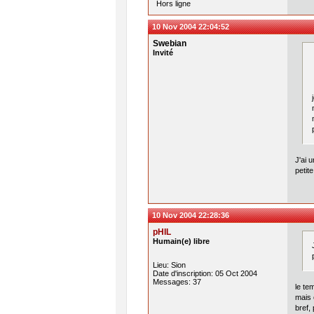
Hors ligne
10 Nov 2004 22:04:52
Swebian
Invité
J'ai 
petit
10 Nov 2004 22:28:36
pHIL
Humain(e) libre
Lieu: Sion
Date d'inscription: 05 Oct 2004
Messages: 37
le te
mais 
bref,