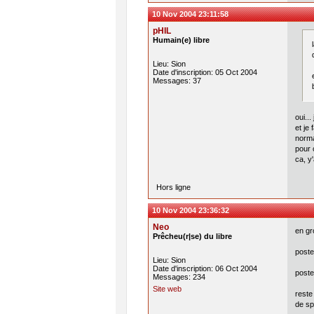
10 Nov 2004 23:11:58
pHIL
Humain(e) libre
Lieu: Sion
Date d'inscription: 05 Oct 2004
Messages: 37
oui...
et je 
norma
pour 
ca, y
Hors ligne
10 Nov 2004 23:36:32
Neo
en gr
Prêcheu(r|se) du libre
poste
Lieu: Sion
Date d'inscription: 06 Oct 2004
poste
Messages: 234
Site web
reste
de spe