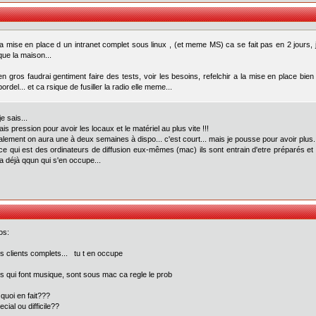
la mise en place d un intranet complet sous linux , (et meme MS) ca se fait pas en 2 jours, 
que la maison...
en gros faudrai gentiment faire des tests, voir les besoins, refelchir a la mise en place bien
bordel... et ca rsique de fusiller la radio elle meme...
 je sais...
fais pression pour avoir les locaux et le matériel au plus vite !!!
lement on aura une à deux semaines à dispo... c'est court... mais je pousse pour avoir plus.
ce qui est des ordinateurs de diffusion eux-mêmes (mac) ils sont entrain d'etre préparés e
'a déjà qqun qui s'en occupe...
os:
s clients complets... tu t en occupe
s qui font musique, sont sous mac ca regle le prob
 quoi en fait???
cial ou difficile??