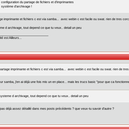
- configuration du partage de fichiers et d'imprimantes
- système d'archivage !
ge imprimante et fichiers c est via samba... avec webin c est facile ou swat. rien de tres corc
me d archivage, tout depend ce que tu veux.. detail un peu
té est Ailleurs...
partage imprimante et fichiers c est via samba... avec webin c est facile ou swat. rien de tres
ur samba, j'en ai déjà une fois mis un en place... mais les trucs basic "pour que ca fonctionne
systeme d archivage, tout depend ce que tu veux.. detail un peu
 pas déjà assez détaillé dans mes posts précédents ? que veux-tu savoir d'autre ?