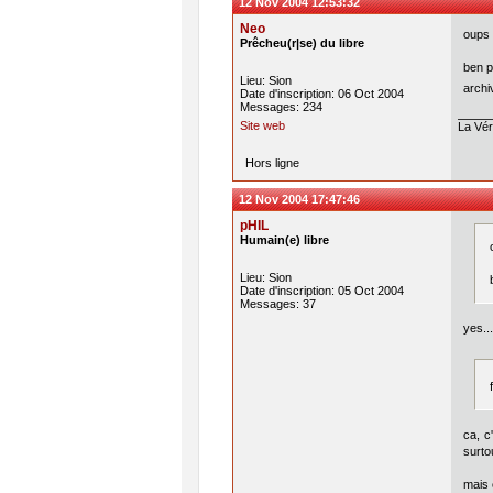
12 Nov 2004 12:53:32
Neo
oups 
Prêcheu(r|se) du libre
ben p
Lieu: Sion
archi
Date d'inscription: 06 Oct 2004
Messages: 234
Site web
La Véri
Hors ligne
12 Nov 2004 17:47:46
pHIL
Humain(e) libre
Lieu: Sion
Date d'inscription: 05 Oct 2004
Messages: 37
yes..
ca, c
surto
mais 