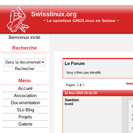
Swisslinux.org
− Le carrefour GNU/Linux en Suisse −
Bienvenue invité
Recherche
Le Forum
Vous n'êtes pas identifié.
Menu
Ind
Pages:
1
2
3
Accueil
10 Nov 2004 20:41:20
Association
Swebian
Documentation
Invité
SLo Blog
Projets
Galerie