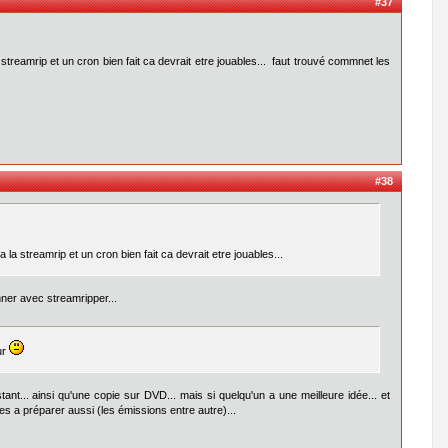
#37
reamrip et un cron bien fait ca devrait etre jouables... faut trouvé commnet les
#38
 streamrip et un cron bien fait ca devrait etre jouables...
onner avec streamripper...
ur
tant... ainsi qu'une copie sur DVD... mais si quelqu'un a une meilleure idée... et
s a préparer aussi (les émissions entre autre)...