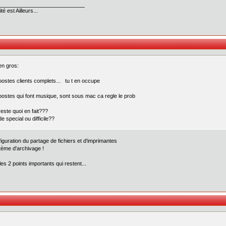
té est Ailleurs...
en gros:
postes clients complets... tu t en occupe
postes qui font musique, sont sous mac ca regle le prob
reste quoi en fait???
de special ou difficile??
figuration du partage de fichiers et d'imprimantes
tème d'archivage !
les 2 points importants qui restent...