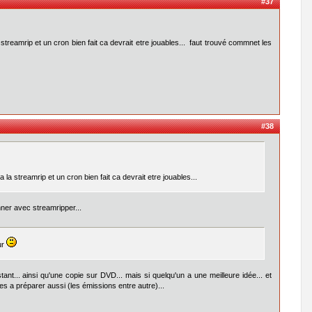
#37
reamrip et un cron bien fait ca devrait etre jouables... faut trouvé commnet les
#38
 streamrip et un cron bien fait ca devrait etre jouables...
onner avec streamripper...
ur
tant... ainsi qu'une copie sur DVD... mais si quelqu'un a une meilleure idée... et
s a préparer aussi (les émissions entre autre)...