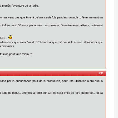
a menés l'aventure de la radio...
on ne veut pas que être là qu'une seule fois pendant un mois... l'évennement va
e FM au max. 30 jours par année... on projette d'émettre aussi ailleurs, notament
n-MS...
ordinateurs que sans "windoze" l'informatique est possible aussi... démontrer que
es domaines...
t si on peut faire mieux ?
#31
tend par la ququchoses pour de la production, pour une utilisation autre que la
a date de debut.. une fois la radio sur ON ca sera limite de faire du bordel... et ca