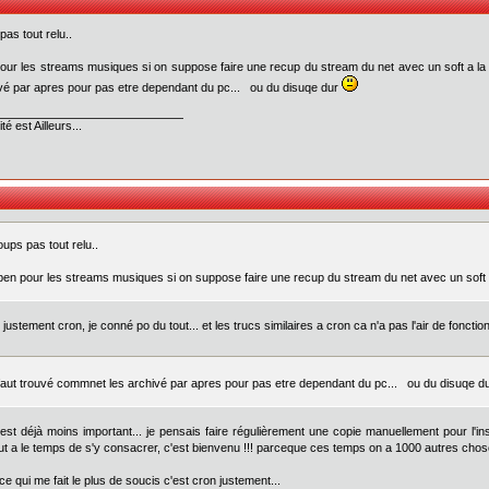
pas tout relu..
our les streams musiques si on suppose faire une recup du stream du net avec un soft a la st
vé par apres pour pas etre dependant du pc... ou du disuqe dur
té est Ailleurs...
oups pas tout relu..
ben pour les streams musiques si on suppose faire une recup du stream du net avec un soft a la
. justement cron, je conné po du tout... et les trucs similaires a cron ca n'a pas l'air de foncti
faut trouvé commnet les archivé par apres pour pas etre dependant du pc... ou du disuqe d
'est déjà moins important... je pensais faire régulièrement une copie manuellement pour l'ins
ut a le temps de s'y consacrer, c'est bienvenu !!! parceque ces temps on a 1000 autres chose
ce qui me fait le plus de soucis c'est cron justement...