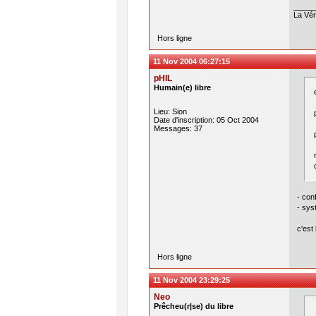
La Véri
Hors ligne
11 Nov 2004 06:27:15
pHIL
Humain(e) libre
Lieu: Sion
Date d'inscription: 05 Oct 2004
Messages: 37
- con
- sys
c'est 
Hors ligne
11 Nov 2004 23:29:25
Neo
Prêcheu(r|se) du libre