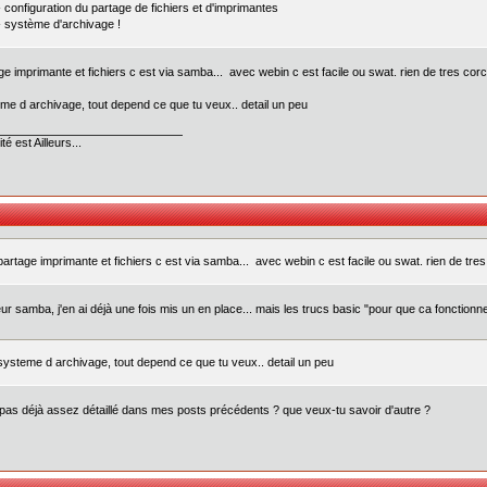
- configuration du partage de fichiers et d'imprimantes
- système d'archivage !
ge imprimante et fichiers c est via samba... avec webin c est facile ou swat. rien de tres corc
me d archivage, tout depend ce que tu veux.. detail un peu
té est Ailleurs...
partage imprimante et fichiers c est via samba... avec webin c est facile ou swat. rien de tres
ur samba, j'en ai déjà une fois mis un en place... mais les trucs basic "pour que ca fonctionne
systeme d archivage, tout depend ce que tu veux.. detail un peu
 pas déjà assez détaillé dans mes posts précédents ? que veux-tu savoir d'autre ?