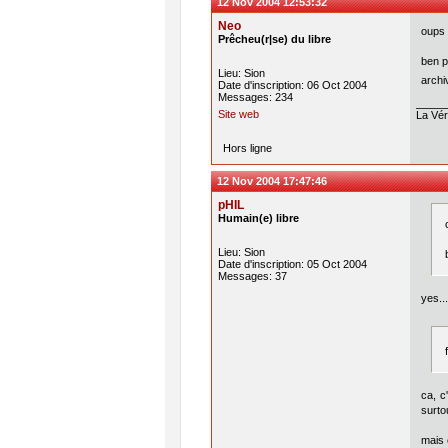
12 Nov 2004 12:53:32
Neo
oups 
Prêcheu(r|se) du libre
ben p
Lieu: Sion
archi
Date d'inscription: 06 Oct 2004
Messages: 234
Site web
La Véri
Hors ligne
12 Nov 2004 17:47:46
pHIL
Humain(e) libre
Lieu: Sion
Date d'inscription: 05 Oct 2004
Messages: 37
yes..
ca, c
surto
mais 