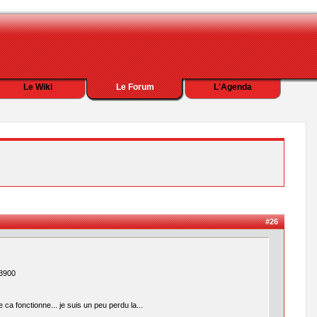
Le Wiki
Le Forum
L'Agenda
#26
 3900
ca fonctionne... je suis un peu perdu la...