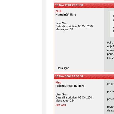
10 Nov 2004 23:11:58
pHIL
Humain(e) libre
Lieu: Sion
Date d'inscription: 05 Oct 2004
Messages: 37
oui...
et je 
norma
pour 
ca, y
Hors ligne
10 Nov 2004 23:36:32
Neo
en gr
Prêcheu(r|se) du libre
poste
Lieu: Sion
Date d'inscription: 06 Oct 2004
poste
Messages: 234
Site web
reste
de spe