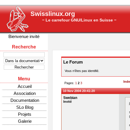
Swisslinux.org
− Le carrefour GNU/Linux en Suisse −
Bienvenue invité
Recherche
Le Forum
Vous n'êtes pas identifié.
Menu
Ind
Pages:
1
2
3
Accueil
10 Nov 2004 20:41:20
Association
Swebian
Documentation
Invité
SLo Blog
Projets
Galerie