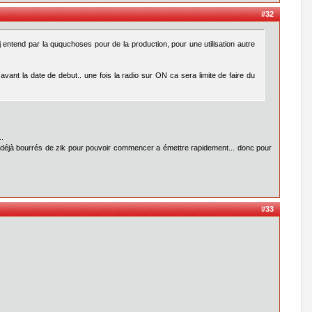
#32
j entend par la ququchoses pour de la production, pour une utilisation autre
 avant la date de debut.. une fois la radio sur ON ca sera limite de faire du
..
t déjà bourrés de zik pour pouvoir commencer a émettre rapidement... donc pour
#33