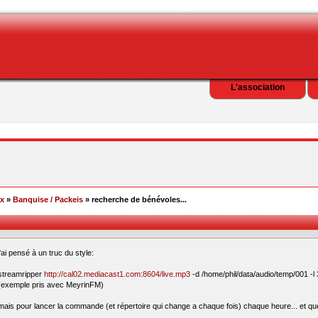
L'association
ex
»
Banquise / Packeis
» recherche de bénévoles...
j'ai pensé à un truc du style:
streamripper
http://cal02.mediacast1.com:8604/live.mp3
-d /home/phil/data/audio/temp/001 -l
(exemple pris avec MeyrinFM)
mais pour lancer la commande (et répertoire qui change a chaque fois) chaque heure... et que 