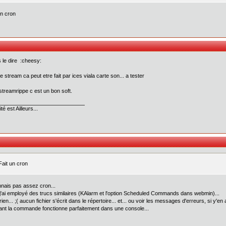
un cron
is le dire :cheesy:
le stream ca peut etre fait par ices viala carte son... a tester
streamrippe c est un bon soft.
té est Ailleurs...
Fait un cron
nnais pas assez cron...
j'ai employé des trucs similaires (KAlarm et l'option Scheduled Commands dans webmin)...
ien... ;( aucun fichier s'écrit dans le répertoire... et... ou voir les messages d'erreurs, si y'en
ant la commande fonctionne parfaitement dans une console...