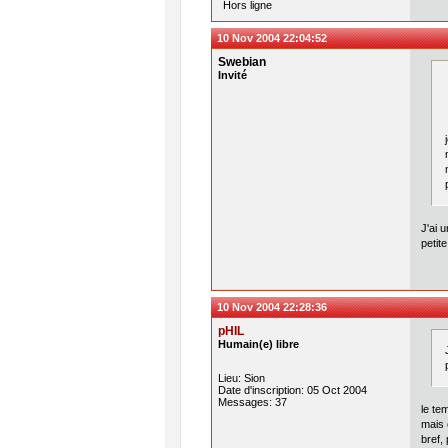
Hors ligne
10 Nov 2004 22:04:52
Swebian
Invité
J'ai 
petit
10 Nov 2004 22:28:36
pHIL
Humain(e) libre
Lieu: Sion
Date d'inscription: 05 Oct 2004
Messages: 37
le te
mais 
bref,