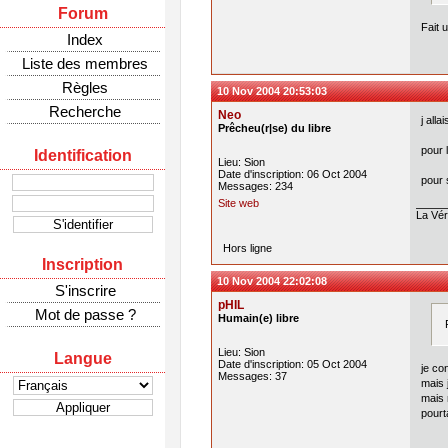
Forum
Fait 
Index
Liste des membres
Règles
10 Nov 2004 20:53:03
Recherche
Neo
j alla
Prêcheu(r|se) du libre
pour 
Identification
Lieu: Sion
Date d'inscription: 06 Oct 2004
pour 
Messages: 234
Site web
La Véri
Hors ligne
Inscription
10 Nov 2004 22:02:08
S'inscrire
pHIL
Mot de passe ?
Humain(e) libre
Lieu: Sion
Langue
Date d'inscription: 05 Oct 2004
je co
Messages: 37
mais 
mais r
pourt