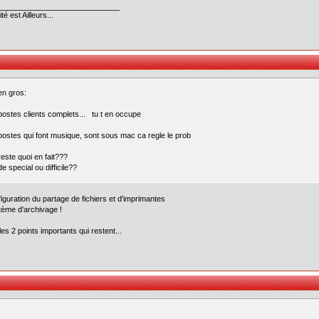
té est Ailleurs...
en gros:
postes clients complets... tu t en occupe
postes qui font musique, sont sous mac ca regle le prob
reste quoi en fait???
de special ou difficile??
figuration du partage de fichiers et d'imprimantes
tème d'archivage !
les 2 points importants qui restent...