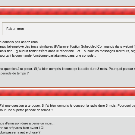
Fait un cron
je connais pas assez cron...
mais j'ai employé des trucs similaires (KAlarm et l'option Scheduled Commands dans webmin)
mais rien... ;( aucun fichier s'écrit dans le répertoire... et... ou voir les messages d'erreurs, si
pourtant la commande fonctionne parfaitement dans une console...
une question à te poser. Si j'ai bien compris le concept la radio dure 3 mois. Pourquoi passer
e période de temps ?
J'ai une question à te poser. Si j'ai bien compris le concept la radio dure 3 mois. Pourquoi 
pour une si petite période de temps ?
mps d'émission dure a peine un mois...
on se prépares bien avant LOL...
 pkoi passer a autre chose ?