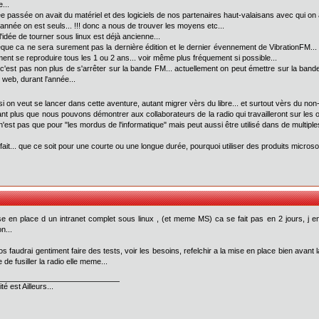
...
ée passée on avait du matériel et des logiciels de nos partenaires haut-valaisans avec qui on 
 année on est seuls... !!! donc a nous de trouver les moyens etc...
l'idée de tourner sous linux est déjà ancienne...
que ca ne sera surement pas la dernière édition et le dernier évennement de VibrationFM... 
ent se reproduire tous les 1 ou 2 ans... voir même plus fréquement si possible...
e c'est pas non plus de s'arrêter sur la bande FM... actuellement on peut émettre sur la band
e web, durant l'année...
 si on veut se lancer dans cette aventure, autant migrer vèrs du libre... et surtout vèrs du no
ant plus que nous pouvons démontrer aux collaborateurs de la radio qui travailleront sur les 
 n'est pas que pour "les mordus de l'informatique" mais peut aussi être utilisé dans de multipl
 fait... que ce soit pour une courte ou une longue durée, pourquoi utiliser des produits microsof
se en place d un intranet complet sous linux , (et meme MS) ca se fait pas en 2 jours, j en
n...
os faudrai gentiment faire des tests, voir les besoins, refelchir a la mise en place bien avant l
 de fusiller la radio elle meme...
té est Ailleurs...