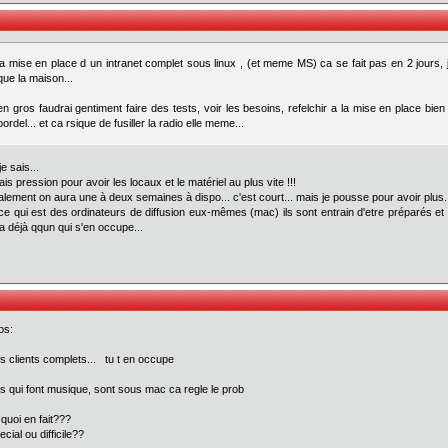
la mise en place d un intranet complet sous linux , (et meme MS) ca se fait pas en 2 jours, 
que la maison...
en gros faudrai gentiment faire des tests, voir les besoins, refelchir a la mise en place bien
bordel... et ca rsique de fusiller la radio elle meme...
 je sais...
fais pression pour avoir les locaux et le matériel au plus vite !!!
lement on aura une à deux semaines à dispo... c'est court... mais je pousse pour avoir plus.
ce qui est des ordinateurs de diffusion eux-mêmes (mac) ils sont entrain d'etre préparés e
'a déjà qqun qui s'en occupe...
os:
s clients complets... tu t en occupe
s qui font musique, sont sous mac ca regle le prob
 quoi en fait???
cial ou difficile??