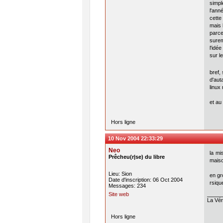
simple
l'ann
cette
mais 
parce
surem
l'idé
sur l
bref,
d'aut
linux
et au
Hors ligne
10 Nov 2004 22:33:29
Neo
la mi
Prêcheu(r|se) du libre
maiso
Lieu: Sion
en gr
Date d'inscription: 06 Oct 2004
rsique
Messages: 234
Site web
La Véri
Hors ligne