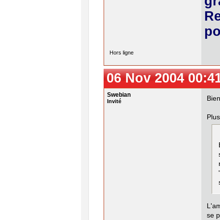
gr
Re
po
Hors ligne
06 Nov 2004 00:4
Swebian
Bien
Invité
Plus
L'am
se p