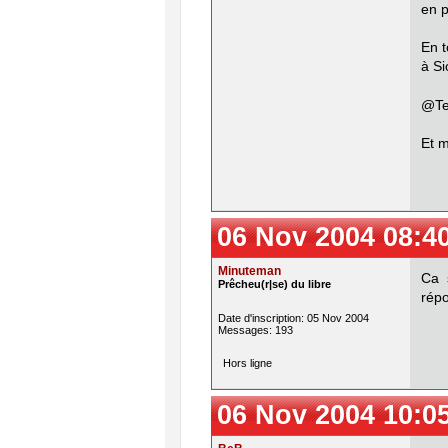
en p
En t
à Si
@Te
Et m
06 Nov 2004 08:4
Minuteman
Ca s
Prêcheu(r|se) du libre
répo
Date d'inscription: 05 Nov 2004
Messages: 193
Hors ligne
06 Nov 2004 10:0