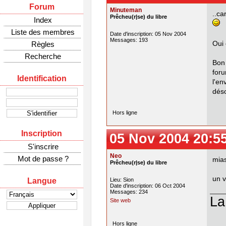
Forum
Minuteman
..ca
Prêcheu(r|se) du libre
Index
Liste des membres
Date d'inscription: 05 Nov 2004
Messages: 193
Règles
Oui 
Recherche
Bon 
for
Identification
l'e
déso
Hors ligne
Inscription
05 Nov 2004 20:5
S'inscrire
Neo
Mot de passe ?
mias
Prêcheu(r|se) du libre
un v
Langue
Lieu: Sion
Date d'inscription: 06 Oct 2004
Messages: 234
La
Site web
Hors ligne