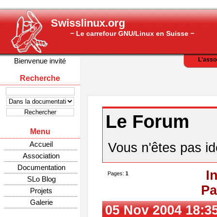
Swisslinux.org
− Le carrefour GNU/Linux en Suisse −
L'asso
Bienvenue invité
Recherche
Le Forum
Menu
Accueil
Vous n'êtes pas ide
Association
Documentation
I
Pages:
1
SLo Blog
Pa
Projets
Galerie
05 Nov 2004 18:3