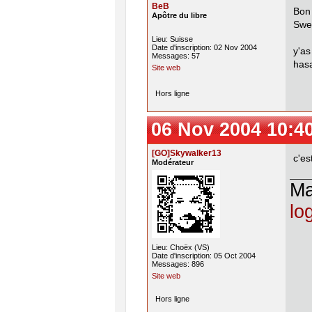
BeB
Bon
Apôtre du libre
Sweb
Lieu: Suisse
Date d'inscription: 02 Nov 2004
y'as
Messages: 57
hasa
Site web
Hors ligne
06 Nov 2004 10:4
[GO]Skywalker13
c'es
Modérateur
M
lo
Lieu: Choëx (VS)
Date d'inscription: 05 Oct 2004
Messages: 896
Site web
Hors ligne