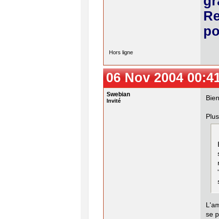
gr
Re
po
Hors ligne
06 Nov 2004 00:4
Swebian
Bien
Invité
Plus
L'am
se p