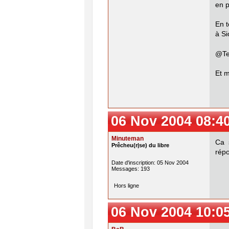
en p
En t
à Si
@Te
Et m
06 Nov 2004 08:4
Minuteman
Ca s
Prêcheu(r|se) du libre
répo
Date d'inscription: 05 Nov 2004
Messages: 193
Hors ligne
06 Nov 2004 10:0