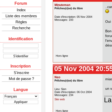
Forum
Minuteman
..ca
Prêcheu(r|se) du libre
Index
Liste des membres
Date d'inscription: 05 Nov 2004
Messages: 193
Règles
Oui 
Recherche
Bon 
for
Identification
l'e
déso
Hors ligne
Inscription
05 Nov 2004 20:5
S'inscrire
Neo
Mot de passe ?
mias
Prêcheu(r|se) du libre
un v
Langue
Lieu: Sion
Date d'inscription: 06 Oct 2004
Messages: 234
La
Site web
Hors ligne