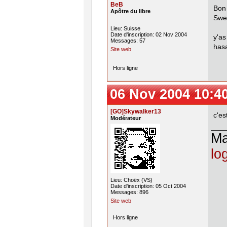
BeB
Bon
Apôtre du libre
Sweb
Lieu: Suisse
Date d'inscription: 02 Nov 2004
y'as
Messages: 57
hasa
Site web
Hors ligne
06 Nov 2004 10:4
[GO]Skywalker13
c'es
Modérateur
M
lo
Lieu: Choëx (VS)
Date d'inscription: 05 Oct 2004
Messages: 896
Site web
Hors ligne