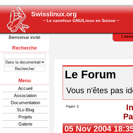
Swisslinux.org
− Le carrefour GNU/Linux en Suisse −
L'asso
Bienvenue invité
Recherche
Le Forum
Menu
Accueil
Vous n'êtes pas ide
Association
Documentation
I
Pages:
1
SLo Blog
Pa
Projets
Galerie
05 Nov 2004 18:3