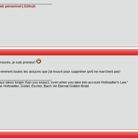
web personnel
|
Github
 trouves, je suis preneur!
emment toutes les astuces que j'ai trouvé pour supprimer ipv6 ne marchent pas!
ways takes longer than you expect, even when you take into account Hofstadter's Law."
s Hofstadter, Gödel, Escher, Bach: An Eternal Golden Braid