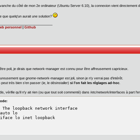
vanche du côté de mon 2e ordinateur (Ubuntu Server 6.10), la connexion vient directement donc
e que quelq'un aurait une solution?
web personnel
|
Github
être poli, je dirais que network-manager est connu pour être affreusement capricieux.
ureusement que gnome-network-manager est joli, sinon je n'y verrai pas d'intérêt.
 peut très bien s'en passer (ie, le désinstaller)
si l'on fait les réglages ad-hoc
.
dis, vérifie qu'il n'y ait rien (ou que tout soit commenté) dans /etc/network/interfaces à part l'
ode:
 The loopback network interface

auto lo

iface lo inet loopback