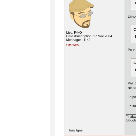
L'impo
C
Lieu: P-l-O
Date d'inscription: 17 Nov 2004
Messages: 1142
Site web
Pour f
C
Pas d
résea
Je pe
Je su
"It al
Dougla
Hors ligne