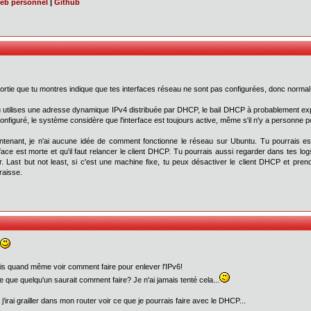
web personnel
|
Github
rtie que tu montres indique que tes interfaces réseau ne sont pas configurées, donc normal
 utilises une adresse dynamique IPv4 distribuée par DHCP, le bail DHCP à probablement expir
onfiguré, le système considère que l'interface est toujours active, même s'il n'y a personne 
enant, je n'ai aucune idée de comment fonctionne le réseau sur Ubuntu. Tu pourrais es
erface est morte et qu'il faut relancer le client DHCP. Tu pourrais aussi regarder dans tes lo
r. Last but not least, si c'est une machine fixe, tu peux désactiver le client DHCP et pren
raisse.
is quand même voir comment faire pour enlever l'IPv6!
e que quelqu'un saurait comment faire? Je n'ai jamais tenté cela...
 j'irai grailler dans mon router voir ce que je pourrais faire avec le DHCP...