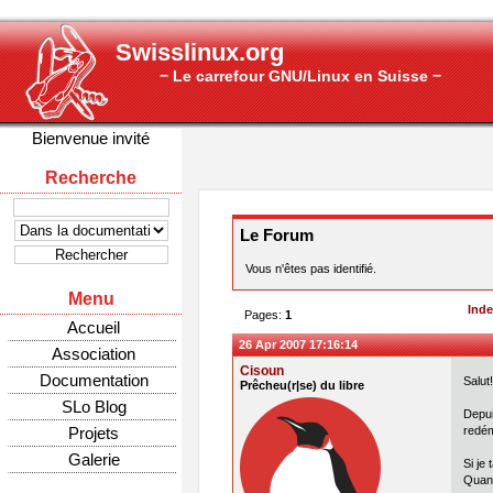
Swisslinux.org
− Le carrefour GNU/Linux en Suisse −
Bienvenue invité
Recherche
Le Forum
Vous n'êtes pas identifié.
Menu
Ind
Pages:
1
Accueil
26 Apr 2007 17:16:14
Association
Cisoun
Documentation
Salut
Prêcheu(r|se) du libre
SLo Blog
Depui
Projets
redém
Galerie
Si je
Quand