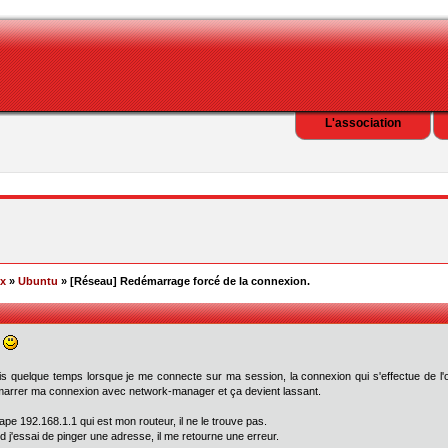
L'association
ex
»
Ubuntu
» [Réseau] Redémarrage forcé de la connexion.
!
s quelque temps lorsque je me connecte sur ma session, la connexion qui s'effectue de l'
arrer ma connexion avec network-manager et ça devient lassant.
 tape 192.168.1.1 qui est mon routeur, il ne le trouve pas.
 j'essai de pinger une adresse, il me retourne une erreur.