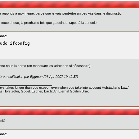
 réponds à moi-même, parce que je vais peut-être un peu vite dans le diagnostic.
 toute chose, la prochaine fois que ça coince, tapes à la console :
ode:
udo ifconfig
nne nous la sortie (en masquant les adresses si nécessaire).
ère modification par Eggman (26 Apr 2007 19:49:37)
ways takes longer than you expect, even when you take into account Hofstadter's Law."
s Hofstadter, Gödel, Escher, Bach: An Eternal Golden Braid
oilà:
ode: