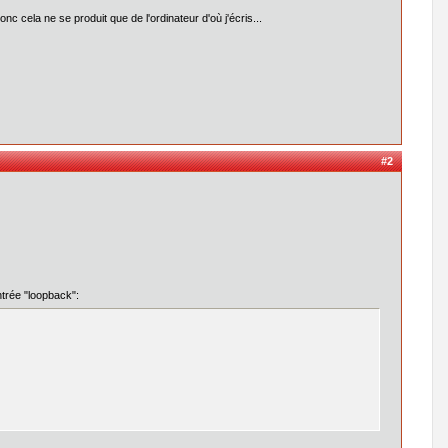
 cela ne se produit que de l'ordinateur d'où j'écris...
#2
entrée "loopback":