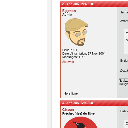
26 Apr 2007 19:49:20
Eggman
Je me
Admin
Avant
C
s
Lieu: P-l-O
Date d'inscription: 17 Nov 2004
Messages: 1142
Et do
Site web
Derni
"It al
Dougla
Hors ligne
30 Apr 2007 12:49:58
Cisoun
Bah v
Prêcheu(r|se) du libre
C