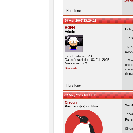
Site 
Hors ligne
30 Apr 2007 13:20:29
BOFH
Hello,
Admin
La so
Si tu
autoc
Lieu: Ecublens, VD
Date d'inscription: 03 Feb 2005
Maint
Messages: 862
l'int
Site web
erreu
dispa
Hors ligne
02 May 2007 08:13:31
Cisoun
Salut!
Prêcheu(r|se) du libre
Je va
Est-c
Sinon