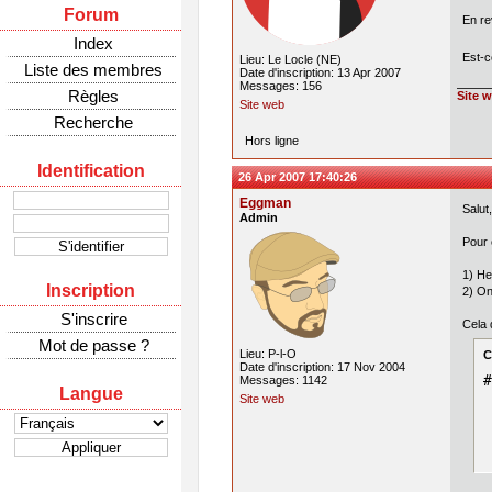
Forum
En re
Index
Est-c
Lieu: Le Locle (NE)
Liste des membres
Date d'inscription: 13 Apr 2007
Messages: 156
Règles
Site 
Site web
Recherche
Hors ligne
Identification
26 Apr 2007 17:40:26
Eggman
Salut,
Admin
Pour 
1) He
Inscription
2) On
S'inscrire
Cela 
Mot de passe ?
Lieu: P-l-O
C
Date d'inscription: 17 Nov 2004
#
Messages: 1142
Langue
 
Site web
 