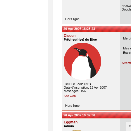
"It al
Dougla
Hors ligne
26 Apr 2007 18:28:23
Cisoun
Merc
Prêcheu(r|se) du libre
Mes 
Est-c
Site 
Lieu: Le Locle (NE)
Date d'inscription: 13 Apr 2007
Messages: 156
Site web
Hors ligne
26 Apr 2007 19:37:36
Eggman
Admin
C