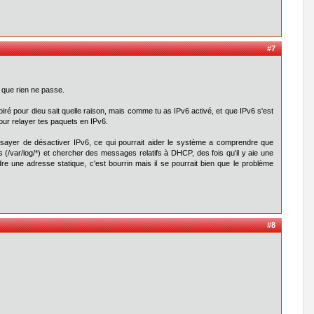
#7
 que rien ne passe.
é pour dieu sait quelle raison, mais comme tu as IPv6 activé, et que IPv6 s'est
pour relayer tes paquets en IPv6.
sayer de désactiver IPv6, ce qui pourrait aider le système a comprendre que
gs (/var/log/*) et chercher des messages relatifs à DHCP, des fois qu'il y aie une
dre une adresse statique, c'est bourrin mais il se pourrait bien que le problème
#8