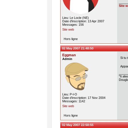
Site 
Lieu: Le Locle (NE)
Date d'inscription: 13 Apr 2007
Messages: 156
Site web
Hors ligne
02 May 2007 21:48:50
Eggman
Si tu
Admin
Appar
"It al
Dougla
Lieu: P-l-O
Date d'inscription: 17 Nov 2004
Messages: 1142
Site web
Hors ligne
02 May 2007 22:58:55