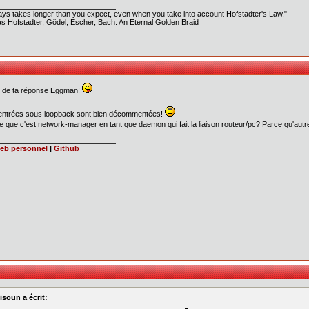
ways takes longer than you expect, even when you take into account Hofstadter's Law."
s Hofstadter, Gödel, Escher, Bach: An Eternal Golden Braid
i de ta réponse Eggman!
entrées sous loopback sont bien décommentées!
e que c'est network-manager en tant que daemon qui fait la liaison routeur/pc? Parce qu'autrem
web personnel
|
Github
isoun a écrit: