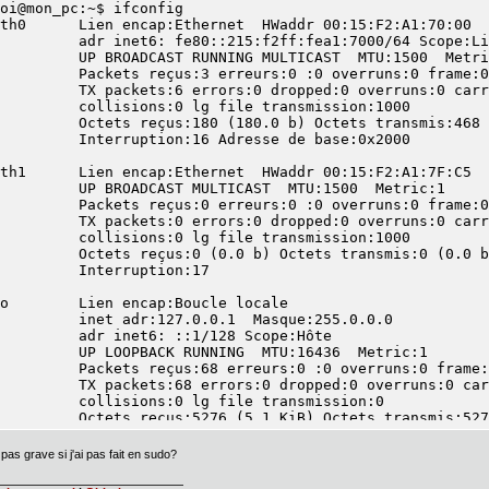
oi@mon_pc:~$ ifconfig

th0      Lien encap:Ethernet  HWaddr 00:15:F2:A1:70:00  

         adr inet6: fe80::215:f2ff:fea1:7000/64 Scope:Li
         UP BROADCAST RUNNING MULTICAST  MTU:1500  Metri
         Packets reçus:3 erreurs:0 :0 overruns:0 frame:0

         TX packets:6 errors:0 dropped:0 overruns:0 carr
         collisions:0 lg file transmission:1000 

         Octets reçus:180 (180.0 b) Octets transmis:468 
         Interruption:16 Adresse de base:0x2000 

th1      Lien encap:Ethernet  HWaddr 00:15:F2:A1:7F:C5  

         UP BROADCAST MULTICAST  MTU:1500  Metric:1

         Packets reçus:0 erreurs:0 :0 overruns:0 frame:0

         TX packets:0 errors:0 dropped:0 overruns:0 carr
         collisions:0 lg file transmission:1000 

         Octets reçus:0 (0.0 b) Octets transmis:0 (0.0 b
         Interruption:17 

o        Lien encap:Boucle locale  

         inet adr:127.0.0.1  Masque:255.0.0.0

         adr inet6: ::1/128 Scope:Hôte

         UP LOOPBACK RUNNING  MTU:16436  Metric:1

         Packets reçus:68 erreurs:0 :0 overruns:0 frame:
         TX packets:68 errors:0 dropped:0 overruns:0 car
         collisions:0 lg file transmission:0 

         Octets reçus:5276 (5.1 KiB) Octets transmis:527
 pas grave si j'ai pas fait en sudo?