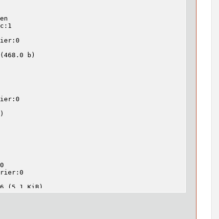
en

c:1

ier:0

(468.0 b)

ier:0

)

0

rier:0

6 (5.1 KiB)