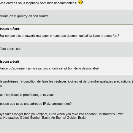
Mes entrées sous loopback sont bien décommentées!
rtant, c'est qu'il n'y ait rien d'autre...
isoun a écrit:
Est-ce que c'est network-manager en tant que daemon qui fait la liaison routeur/pc?
aire court, oui.
isoun a écrit:
Parce qu'autrement je ne sais pas si cela serait bon de le désinstaller!
e problèmes, à condition de faire les réglages idoines et de prendre quelques précaution
u.
ux t'expliquer la procédure, si tu veux.
ppose que tu as une adresse IP dynamique, non?
ways takes longer than you expect, even when you take into account Hofstadter's Law."
s Hofstadter, Gödel, Escher, Bach: An Eternal Golden Braid