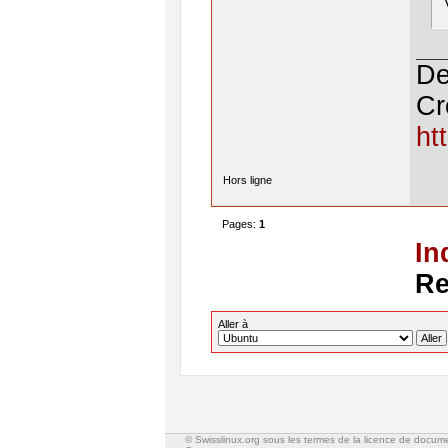
De
Cr
ht
Hors ligne
Pages:
1
In
Re
Aller à
© Swisslinux.org sous les termes de la licence de docum