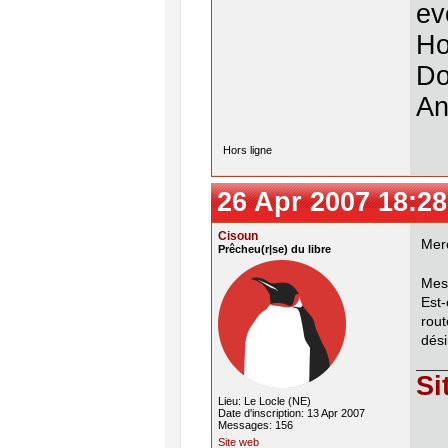
ev
Ho
Do
An
Hors ligne
26 Apr 2007 18:28
Cisoun
Mer
Prêcheu(r|se) du libre
Mes
Est
rou
dési
Si
Lieu: Le Locle (NE)
Date d'inscription: 13 Apr 2007
Messages: 156
Site web