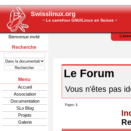
Swisslinux.org
− Le carrefour GNU/Linux en Suisse −
L'asso
Bienvenue invité
Recherche
Le Forum
Menu
Accueil
Vous n'êtes pas ide
Association
Documentation
Pages:
1
SLo Blog
In
Projets
Re
Galerie