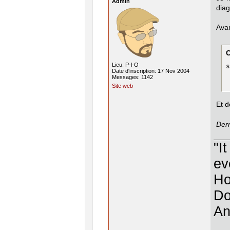
Admin
diag
Avan
Lieu: P-l-O
s
Date d'inscription: 17 Nov 2004
Messages: 1142
Site web
Et d
Dern
"I
ev
Ho
Do
An