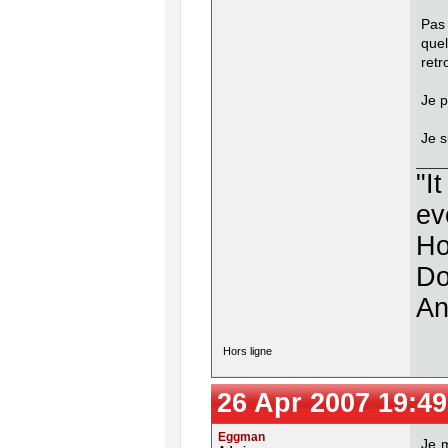
Pas
que
retr
Je p
Je 
"I
ev
Ho
Do
An
Hors ligne
26 Apr 2007 19:49
Eggman
Je 