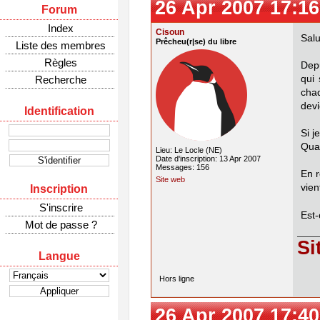
26 Apr 2007 17:16
Forum
Index
Cisoun
Salu
Prêcheu(r|se) du libre
Liste des membres
Règles
Dep
Recherche
qui 
cha
devi
Identification
Si j
Quan
Lieu: Le Locle (NE)
Date d'inscription: 13 Apr 2007
Messages: 156
En r
Site web
vien
Inscription
S'inscrire
Est-
Mot de passe ?
Si
Langue
Hors ligne
26 Apr 2007 17:40