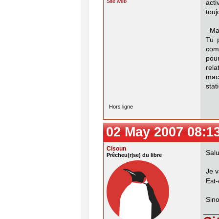
Site web
acti
touj
Main
Tu 
comp
pour
rela
mac
stat
Hors ligne
02 May 2007 08:1
Cisoun
Salu
Prêcheu(r|se) du libre
Je v
Est-
Sino