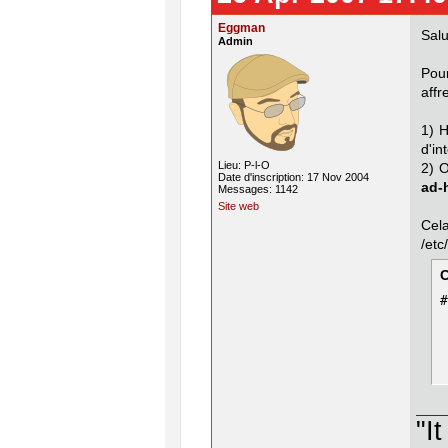
Eggman
Salu
Admin
Pou
affr
1) H
d'in
Lieu: P-l-O
2) O
Date d'inscription: 17 Nov 2004
ad-
Messages: 1142
Site web
Cel
/etc
#
 
 
"I