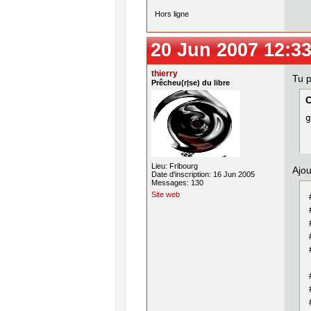
Hors ligne
20 Jun 2007 12:33
thierry
Tu p
Prêcheu(r|se) du libre
g
Lieu: Fribourg
Ajou
Date d'inscription: 16 Jun 2005
Messages: 130
Site web