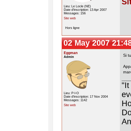
Si
Lieu: Le Locle (NE)
Date d'inscription: 13 Apr 2007
Messages: 156
Site web
Hors ligne
02 May 2007 21:4
Eggman
Si t
Admin
App
mar
"I
ev
Lieu: P-l-O
Date d'inscription: 17 Nov 2004
Messages: 1142
Ho
Site web
Do
An