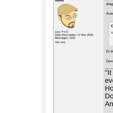
Admin
diag
Avan
Lieu: P-l-O
s
Date d'inscription: 17 Nov 2004
Messages: 1142
Site web
Et d
Dern
"I
ev
Ho
Do
An