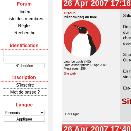
26 Apr 2007 17:16
Forum
Index
Cisoun
Salu
Prêcheu(r|se) du libre
Liste des membres
Règles
Dep
Recherche
qui 
cha
devi
Identification
Si j
Quan
Lieu: Le Locle (NE)
Date d'inscription: 13 Apr 2007
Messages: 156
En r
Site web
vien
Inscription
S'inscrire
Est-
Mot de passe ?
Si
Langue
Hors ligne
26 Apr 2007 17:40