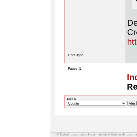
De
Cr
ht
Hors ligne
Pages:
1
In
Re
Aller à
© Swisslinux.org sous les termes de la licence de docum