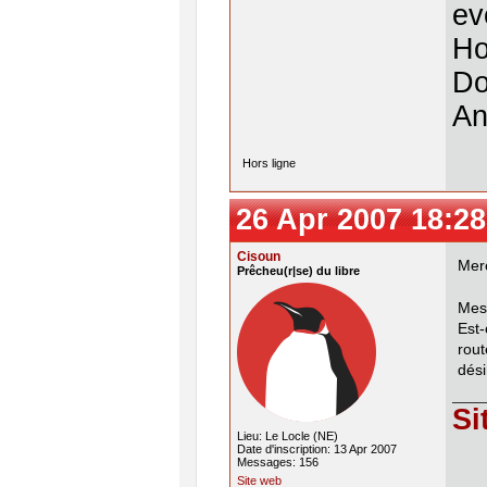
ev
Ho
Do
An
Hors ligne
26 Apr 2007 18:28
Cisoun
Mer
Prêcheu(r|se) du libre
Mes
Est
rou
dési
Si
Lieu: Le Locle (NE)
Date d'inscription: 13 Apr 2007
Messages: 156
Site web