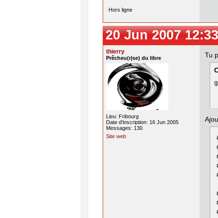
Hors ligne
20 Jun 2007 12:33
thierry
Tu p
Prêcheu(r|se) du libre
g
Lieu: Fribourg
Ajou
Date d'inscription: 16 Jun 2005
Messages: 130
Site web