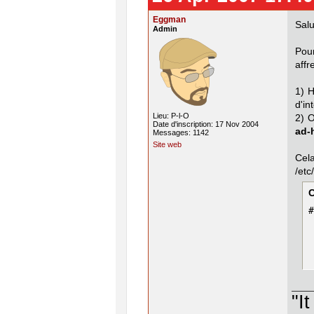
Eggman
Salu
Admin
Pou
affr
1) H
d'in
Lieu: P-l-O
2) O
Date d'inscription: 17 Nov 2004
ad-
Messages: 1142
Site web
Cel
/etc
#
 
 
"I