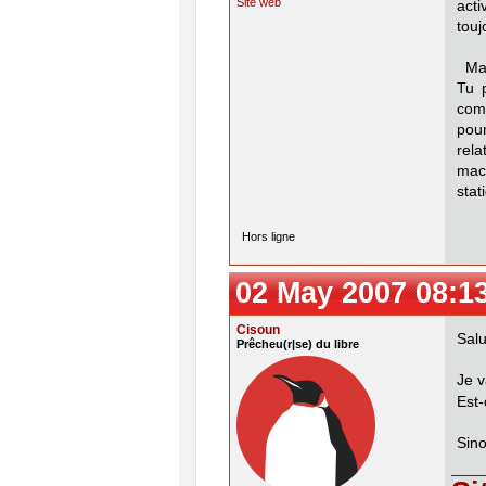
Site web
acti
touj
Main
Tu 
comp
pour
rela
mac
stat
Hors ligne
02 May 2007 08:1
Cisoun
Salu
Prêcheu(r|se) du libre
Je v
Est-
Sino