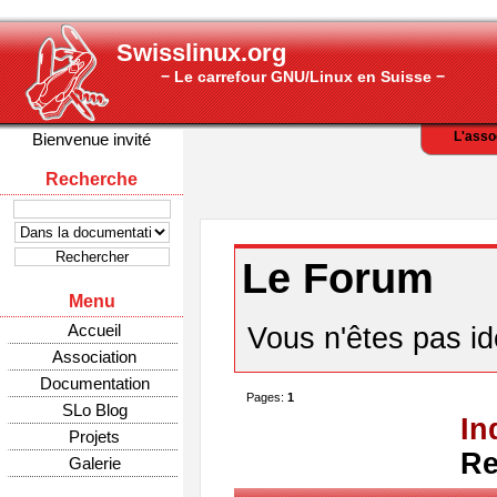
Swisslinux.org
− Le carrefour GNU/Linux en Suisse −
L'asso
Bienvenue invité
Recherche
Le Forum
Menu
Accueil
Vous n'êtes pas ide
Association
Documentation
Pages:
1
SLo Blog
In
Projets
Re
Galerie