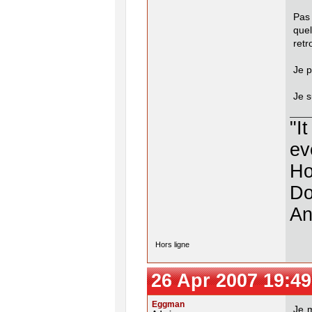
Pas
que
retr
Je p
Je 
"I
ev
Ho
Do
An
Hors ligne
26 Apr 2007 19:49
Eggman
Je 