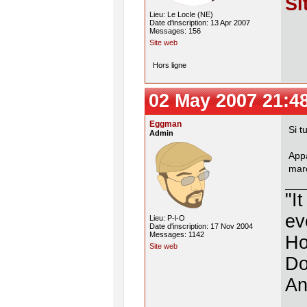
Si
Lieu: Le Locle (NE)
Date d'inscription: 13 Apr 2007
Messages: 156
Site web
Hors ligne
02 May 2007 21:4
Eggman
Si t
Admin
App
mar
"I
ev
Lieu: P-l-O
Date d'inscription: 17 Nov 2004
Messages: 1142
Ho
Site web
Do
An