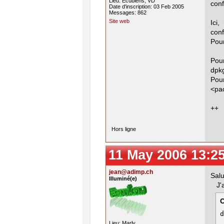
Lieu: Ecublens, VD
conf
Date d'inscription: 03 Feb 2005
Messages: 862
Site web
Ici
conf
Pour
Pou
dpkg
Pou
<pa
++
Hors ligne
11 May 2006 13:2
jean@adimp.ch
Salu
Illuminé(e)
J'ai
d
Lieu: Marly