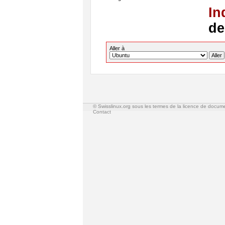
In
de
Aller à
© Swisslinux.org sous les termes de la licence de docum
Contact