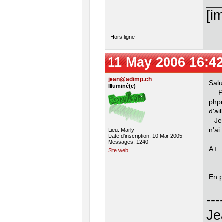
[i
Hors ligne
11 May 2006 16:4
jean@adimp.ch
Salu
Illuminé(e)
Php
php
d'ail
Je 
n'ai
Lieu: Marly
Date d'inscription: 10 Mar 2005
Messages: 1240
A+.
Site web
En p
---
Je