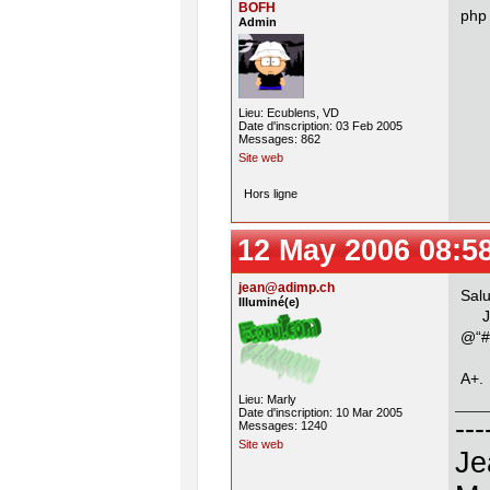
BOFH
php 
Admin
Lieu: Ecublens, VD
Date d'inscription: 03 Feb 2005
Messages: 862
Site web
Hors ligne
12 May 2006 08:5
jean@adimp.ch
Salu
Illuminé(e)
Je 
@“#
A+.
Lieu: Marly
Date d'inscription: 10 Mar 2005
---
Messages: 1240
Site web
Je