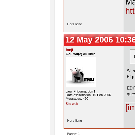
Ma
ht
Hors ligne
12 May 2006 10:3
fonji
Gourou(e) du libre
Si, 
Et p
EDIT
Lieu: Fribourg, don !
ques
Date d'inscription: 15 Feb 2006
Messages: 490
Site web
[i
Hors ligne
Pages:
1