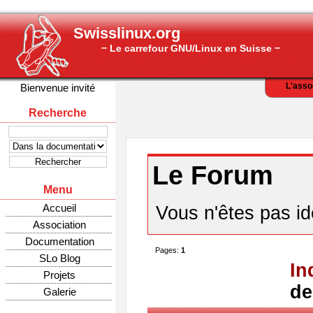
Swisslinux.org
− Le carrefour GNU/Linux en Suisse −
L'asso
Bienvenue invité
Recherche
Le Forum
Menu
Accueil
Vous n'êtes pas ide
Association
Documentation
Pages:
1
SLo Blog
In
Projets
de
Galerie