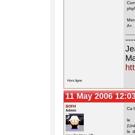
Com
php
Merc
A+.
---
Je
Ma
ht
Hors ligne
11 May 2006 12:0
BOFH
Ca f
Admin
le
(Un
le d