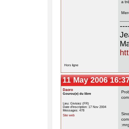
a tr
Merc
---
Je
Ma
ht
Hors ligne
11 May 2006 16:3
Daoro
Pro
Gourou(e) du libre
comp
Lieu: Givisiez (FR)
Date d'inscription: 17 Nov 2004
Messages: 478
Sin
Site web
com
:mr