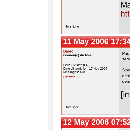
Ma
ht
Hors ligne
11 May 2006 17:3
Daoro
Pas
Gourou(e) du libre
ser
Lieu: Givisiez (FR)
Date d'inscription: 17 Nov 2004
Sino
Messages: 478
dés
Site web
dema
[i
Hors ligne
12 May 2006 07:5