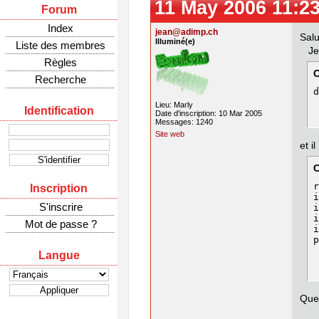
11 May 2006 11:2
Forum
Index
jean@adimp.ch
Salu
Illuminé(e)
Liste des membres
Je 
Règles
Recherche
d
Lieu: Marly
Identification
Date d'inscription: 10 Mar 2005
Messages: 1240
Site web
et i
r
Inscription
i
S'inscrire
i
i
Mot de passe ?
i
p
Langue
Que 