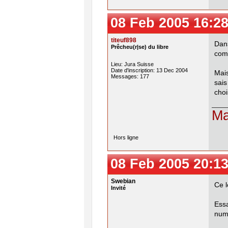
08 Feb 2005 16:28
titeuf898
Dans
Prêcheu(r|se) du libre
comp
Lieu: Jura Suisse
Date d'inscription: 13 Dec 2004
Mais
Messages: 177
sais
choi
Ma
Hors ligne
08 Feb 2005 20:13
Swebian
Ce l
Invité
Ess
num