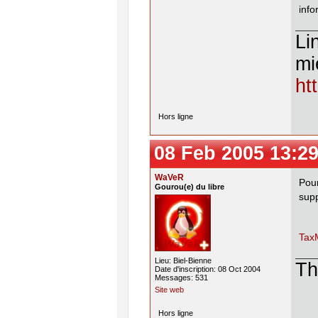
inf
Li
mi
ht
Hors ligne
08 Feb 2005 13:29
WaVeR
Pou
Gourou(e) du libre
supp
Tax
Lieu: Biel-Bienne
Th
Date d'inscription: 08 Oct 2004
Messages: 531
Site web
Hors ligne