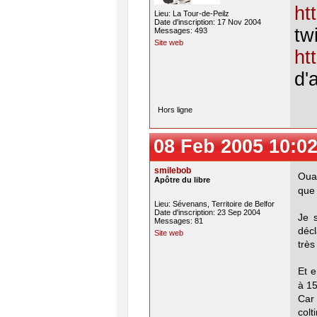
ht
Lieu: La Tour-de-Peilz
Date d'inscription: 17 Nov 2004
twi
Messages: 493
Site web
ht
d'
Hors ligne
08 Feb 2005 10:02
smilebob
Oua
Apôtre du libre
que 
Lieu: Sévenans, Territoire de Belfor
Date d'inscription: 23 Sep 2004
Je 
Messages: 81
décl
Site web
très
Et e
à 15
Car 
col