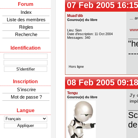
07 Feb 2005 16:15
Forum
Index
Muad'dib
... 
Liste des membres
Gourou(e) du libre
Règles
www
Lieu: Sion
Recherche
Date d'inscription: 11 Oct 2004
Messages: 340
"h
Identification
---
Hors ligne
08 Feb 2005 09:18
Inscription
S'inscrire
Tengu
J'y 
Mot de passe ?
Gourou(e) du libre
impô
Langue
Sc
de