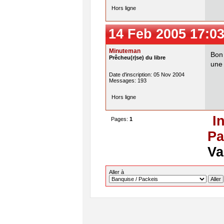
Hors ligne
14 Feb 2005 17:03
Minuteman
Bon 
Prêcheu(r|se) du libre
une 
Date d'inscription: 05 Nov 2004
Messages: 193
Hors ligne
I
Pages:
1
Pa
Va
Aller à