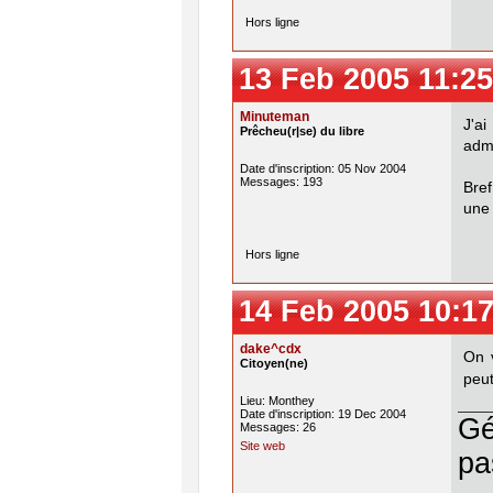
Hors ligne
13 Feb 2005 11:25
Minuteman
J'ai
Prêcheu(r|se) du libre
admi
Date d'inscription: 05 Nov 2004
Messages: 193
Bref
une 
Hors ligne
14 Feb 2005 10:17
dake^cdx
On v
Citoyen(ne)
peut
Lieu: Monthey
Date d'inscription: 19 Dec 2004
Gé
Messages: 26
Site web
pa