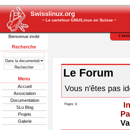
Swisslinux.org
− Le carrefour GNU/Linux en Suisse −
L'asso
Bienvenue invité
Recherche
Le Forum
Menu
Accueil
Vous n'êtes pas ide
Association
Documentation
I
Pages:
1
SLo Blog
Pa
Projets
Galerie
Va