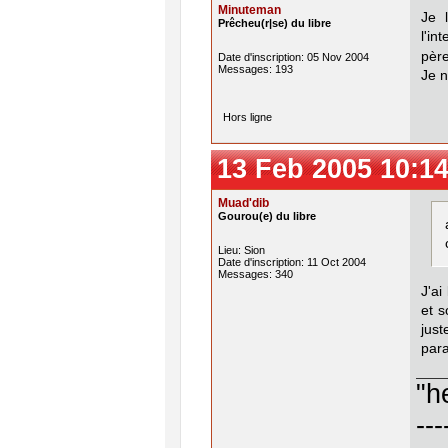
Minuteman
Je 
Prêcheu(r|se) du libre
l'in
père
Date d'inscription: 05 Nov 2004
Messages: 193
Je n
Hors ligne
13 Feb 2005 10:14
Muad'dib
Gourou(e) du libre
Lieu: Sion
Date d'inscription: 11 Oct 2004
Messages: 340
J'a
et s
just
para
"h
---