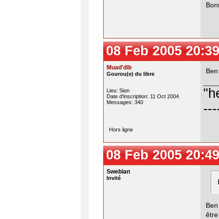
Bon
08 Feb 2005 20:39
Muad'dib
Ben
Gourou(e) du libre
"h
Lieu: Sion
Date d'inscription: 11 Oct 2004
Messages: 340
---
Hors ligne
08 Feb 2005 20:49
Swebian
Invité
Ben
être