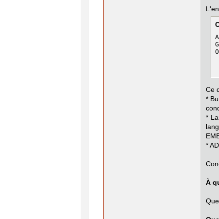
L'en
A
G
O
Ce q
* Bu
cond
* La
lan
EME
* AD
Conc
À qu
Ques