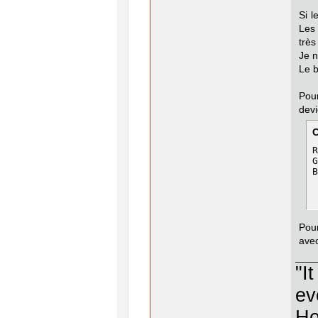
Si l
Les 
très
Je n
Le b
Pou
devi
R
G
B
Pour
avec
"I
ev
Ho