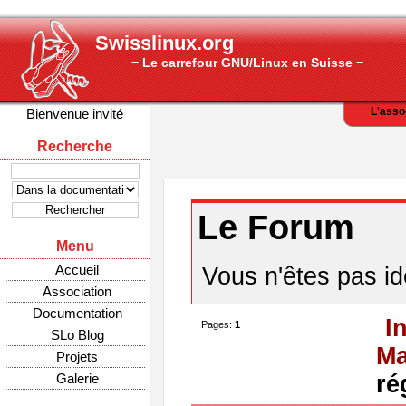
Swisslinux.org
− Le carrefour GNU/Linux en Suisse −
L'asso
Bienvenue invité
Recherche
Le Forum
Menu
Accueil
Vous n'êtes pas ide
Association
Documentation
I
Pages:
1
SLo Blog
Ma
Projets
Galerie
ré