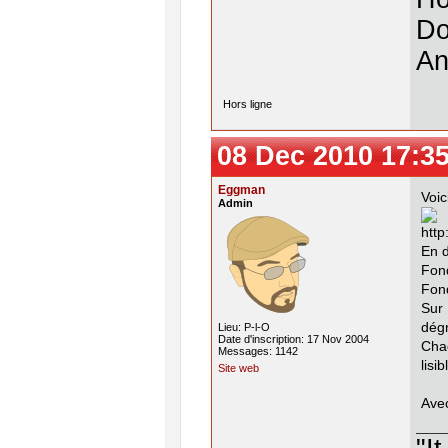
Do
An
Hors ligne
08 Dec 2010 17:3
Eggman
Voic
Admin
En d
Fond
Fond
Sur
dégr
Lieu: P-l-O
Date d'inscription: 17 Nov 2004
Cha
Messages: 1142
lisi
Site web
Avec