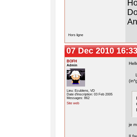
Ho
Do
An
Hors ligne
07 Dec 2010 16:3
BOFH
Hell
Admin
Le 
(in*
Lieu: Ecublens, VD
Date d'inscription: 03 Feb 2005
Messages: 862
Site web
je m
Il f