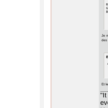
R
G
B
Je n
des 
B
Et l
"I
ev