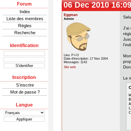
06 Dec 2010 16:0
Forum
Index
Eggman
Salu
Liste des membres
Admin
Règles
J'ai
Recherche
régl
Jusq
l'in
Identification
Lieu: P-l-O
Mon
Date d'inscription: 17 Nov 2004
prop
Messages: 1142
Donc
Site web
Inscription
Le 
S'inscrire
Mot de passe ?
W
B
A
Langue
L
C