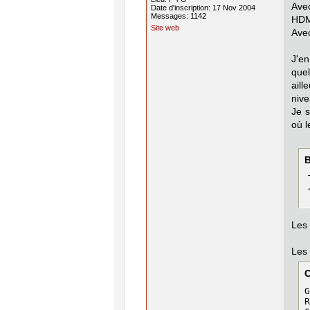
Avec
Date d'inscription: 17 Nov 2004
Messages: 1142
HDMI
Site web
Avec
J'en
quel
aill
nive
Je 
où l
B
Les 
Les 
G
R