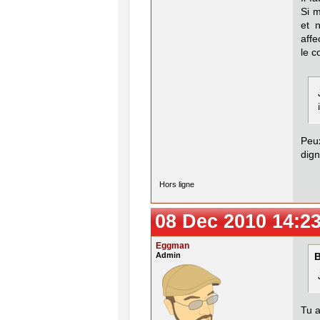
Si m
et 
affe
le c
Peux
dign
Hors ligne
08 Dec 2010 14:2
Eggman
Admin
B
Tu a