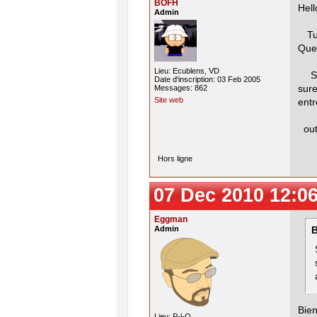
BOFH
Hell
Admin
Tu 
Quel
Lieu: Ecublens, VD
Si 
Date d'inscription: 03 Feb 2005
sure
Messages: 862
Site web
entr
out 
Hors ligne
07 Dec 2010 12:0
Eggman
Admin
B
Bien
Lieu: P-l-O