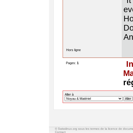
"I
ev
Ho
Do
An
Hors ligne
I
Pages:
1
Ma
ré
Aller à
© Swisslinux.org sous les termes de la licence de docum
Contact