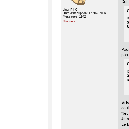
Donc
Lieu: P-l-O
Date d'inscription: 17 Nov 2004
Messages: 1142
R
Site web
G
B
Pour
pas 
R
G
B
Si l
coul
"brû
Je n
Le b