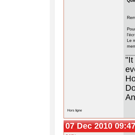
Que
Rema
Pou
l'éc
Le m
men
"I
ev
Ho
Do
An
Hors ligne
07 Dec 2010 09:4