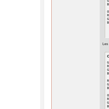
G
B
O
R
G
B
Les 
G
R
G
B
R
G
B
O
R
G
B