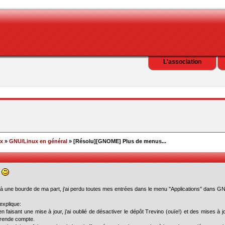
L'association
ex
»
GNU/Linux en général
» [Résolu][GNOME] Plus de menus...
!
 à une bourde de ma part, j'ai perdu toutes mes entrées dans le menu "Applications" dans 
explique:
en faisant une mise à jour, j'ai oublié de désactiver le dépôt Trevino (ouïe!) et des mises 
rende compte.