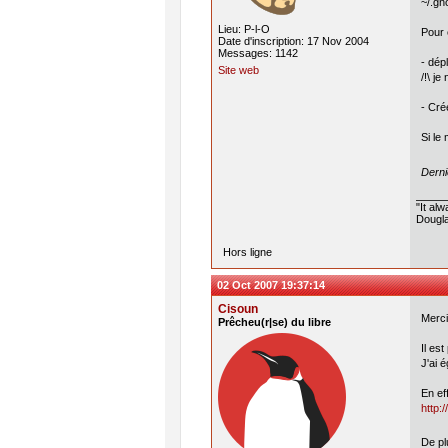
~/.gn
Lieu: P-l-O
Pour 
Date d'inscription: 17 Nov 2004
Messages: 1142
- dép
Site web
/!\ j
- Cré
Si le
Derni
"It al
Dougla
Hors ligne
02 Oct 2007 19:37:14
Cisoun
Merci
Prêcheu(r|se) du libre
Il es
J'ai 
En ef
http:
De pl