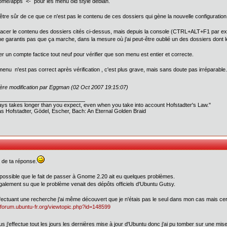
ome/apps <- pour les menu old style debian.
être sûr de ce que ce n'est pas le contenu de ces dossiers qui gène la nouvelle configuration (
lacer le contenu des dossiers cités ci-dessus, mais depuis la console (CTRL+ALT+F1 par ex
e ne garantis pas que ça marche, dans la mesure où j'ai peut-être oublié un des dossiers dont 
er un compte factice tout neuf pour vérifier que son menu est entier et correcte.
 menu n'est pas correct après vérification , c'est plus grave, mais sans doute pas irréparable.
ère modification par Eggman (02 Oct 2007 19:15:07)
ways takes longer than you expect, even when you take into account Hofstadter's Law."
s Hofstadter, Gödel, Escher, Bach: An Eternal Golden Braid
 de ta réponse.
t possible que le fait de passer à Gnome 2.20 ait eu quelques problèmes.
également su que le problème venait des dépôts officiels d'Ubuntu Gutsy.
fectuant une recherche j'ai même découvert que je n'étais pas le seul dans mon cas mais cert
//forum.ubuntu-fr.org/viewtopic.php?id=148599
us j'effectue tout les jours les dernières mise à jour d'Ubuntu donc j'ai pu tomber sur une mise