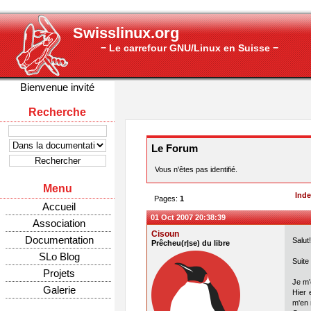
Swisslinux.org
− Le carrefour GNU/Linux en Suisse −
Bienvenue invité
Recherche
Le Forum
Vous n'êtes pas identifié.
Menu
Ind
Pages:
1
Accueil
01 Oct 2007 20:38:39
Association
Cisoun
Documentation
Salut
Prêcheu(r|se) du libre
SLo Blog
Suite
Projets
Je m'
Galerie
Hier 
m'en 