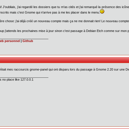
i! J'oubliais, j'ai regardé les dossiers que tu m'as cités et j'ai remarqué la présence des 
inscrits mais c'est Gnome qui n'arrive pas à me les placer dans le menu.
ère chose: j'ai déjà créé un nouveau compte mais ça ne me donnait rien! Le nouveau compte n
up j'attends les prochaines mise à jour sinon c'est passage à Debian Etch comme sur mon p
web personnel
|
Github
'était mes raccourcis gnome-panel qui ont disparu lors du passage à Gnome 2.20 sur une D
s no place like 127.0.0.1