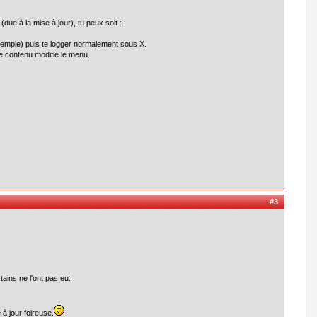
due à la mise à jour), tu peux soit :
emple) puis te logger normalement sous X.
le contenu modifie le menu.
#3
ains ne l'ont pas eu:
 à jour foireuse.