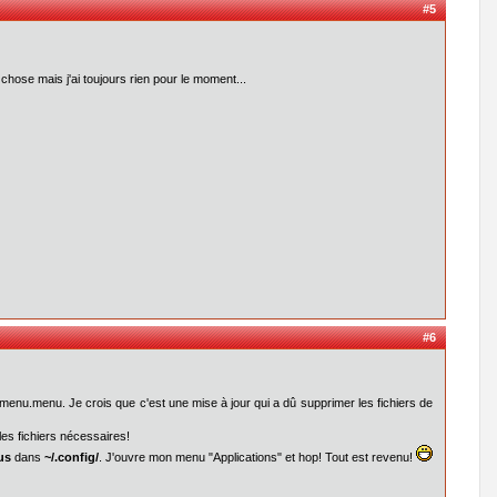
#5
hose mais j'ai toujours rien pour le moment...
#6
n-menu.menu. Je crois que c'est une mise à jour qui a dû supprimer les fichiers de
t les fichiers nécessaires!
us
dans
~/.config/
. J'ouvre mon menu "Applications" et hop! Tout est revenu!