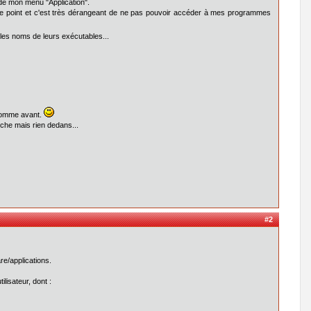
idé mon menu "Application".
 même point et c'est très dérangeant de ne pas pouvoir accéder à mes programmes
 les noms de leurs exécutables...
 comme avant.
fiche mais rien dedans...
#2
re/applications.
ilisateur, dont :