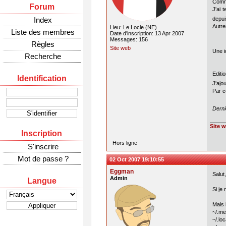
Comme
Forum
J'ai 
Index
depui
Autre
Lieu: Le Locle (NE)
Liste des membres
Date d'inscription: 13 Apr 2007
Messages: 156
Règles
Site web
Une 
Recherche
Editi
Identification
J'ajo
Par c
Derni
Site 
Inscription
Hors ligne
S'inscrire
Mot de passe ?
02 Oct 2007 19:10:55
Eggman
Salut,
Admin
Langue
Si je
Mais 
~/.m
~/.loc