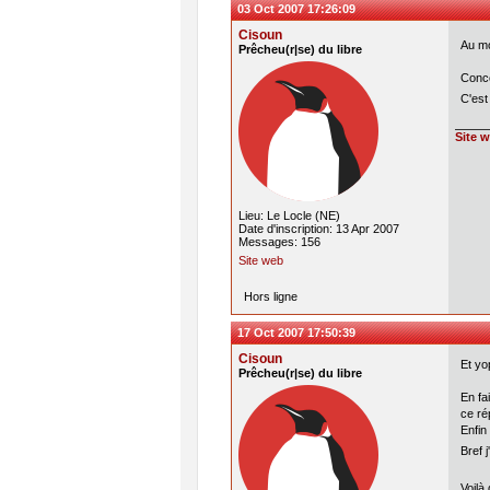
03 Oct 2007 17:26:09
Cisoun
Au mo
Prêcheu(r|se) du libre
Conce
C'est
Site 
Lieu: Le Locle (NE)
Date d'inscription: 13 Apr 2007
Messages: 156
Site web
Hors ligne
17 Oct 2007 17:50:39
Cisoun
Et yo
Prêcheu(r|se) du libre
En fa
ce ré
Enfin
Bref 
Voilà