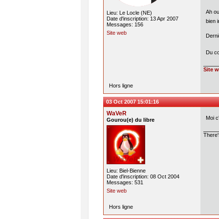
Ah ou
Lieu: Le Locle (NE)
Date d'inscription: 13 Apr 2007
bien 
Messages: 156
Site web
Derni
Du co
Site 
Hors ligne
03 Oct 2007 15:01:16
WaVeR
Moi c
Gourou(e) du libre
There'
Lieu: Biel-Bienne
Date d'inscription: 08 Oct 2004
Messages: 531
Site web
Hors ligne