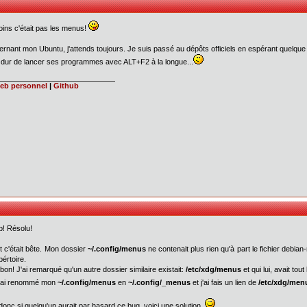
ins c'était pas les menus!
rnant mon Ubuntu, j'attends toujours. Je suis passé au dépôts officiels en espérant quelque c
 dur de lancer ses programmes avec ALT+F2 à la longue...
web personnel
|
Github
p! Résolu!
it c'était bête. Mon dossier
~/.config/menus
ne contenait plus rien qu'à part le fichier debia
pértoire.
 bon! J'ai remarqué qu'un autre dossier similaire existait:
/etc/xdg/menus
et qui lui, avait tou
j'ai renommé mon
~/.config/menus
en
~/.config/_menus
et j'ai fais un lien de
/etc/xdg/men
 donc si quelqu'un aurait par hasard ce bug, voici une solution.