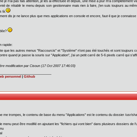
 je n'ai pas fais attention, je les ai effectuée et depuis, une mise à jour m'a complétement v
tenté de rétablir le menu depuis son gestionnaire mais rien à faire, j'en suis toujours au
s là.
ment dis je ne lance plus que mes applications en console et encore, faut-il que je connaisse
idée?
on rapide:
ute que les autres menus "Raccourcis" et "Système" n'ont pas été touchés et sont toujours
ontre quand je passe la souris sur "Application", j'ai un petit carré de 5-6 pixels carré qui s'af
ère modification par Cisoun (17 Oct 2007 17:46:03)
web personnel
|
Github
 ne me trompes, le contenu de base du menu "Applications" est le contenu du dossier /usr/sha
le menu peut être modifié en ajoutant les "fichiers qui vont bien" dans plusieurs dossiers de l'ut
enu
al