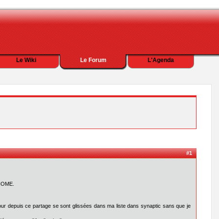
Le Wiki
Le Forum
L'Agenda
#1
GNOME.
à jour depuis ce partage se sont glissées dans ma liste dans synaptic sans que je