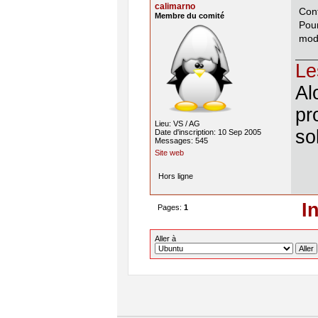
calimarno
Cont
Membre du comité
Pour
modi
Le
Al
pr
Lieu: VS / AG
so
Date d'inscription: 10 Sep 2005
Messages: 545
Site web
Hors ligne
I
Pages:
1
Aller à