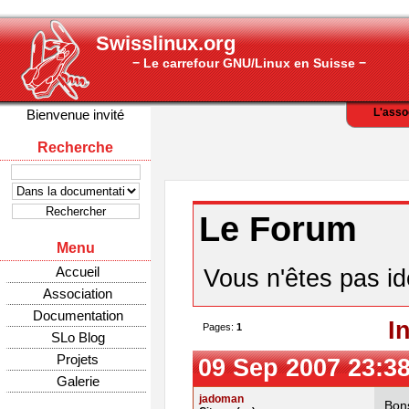
Swisslinux.org
− Le carrefour GNU/Linux en Suisse −
L'asso
Bienvenue invité
Recherche
Le Forum
Menu
Accueil
Vous n'êtes pas ide
Association
Documentation
I
Pages:
1
SLo Blog
Projets
09 Sep 2007 23:3
Galerie
jadoman
Bons