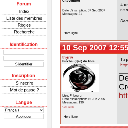
Citoyen(ne)
Forum
à me
ne s
Date d'inscription: 07 Sep 2007
Index
Messages: 21
Liste des membres
Dern
Règles
Recherche
Hors ligne
Identification
10 Sep 2007 12:5
thierry
Tu p
Prêcheu(r|se) du libre
http
Inscription
De
S'inscrire
Cr
Mot de passe ?
ht
Lieu: Fribourg
Date d'inscription: 16 Jun 2005
Langue
Messages: 130
Site web
Hors ligne