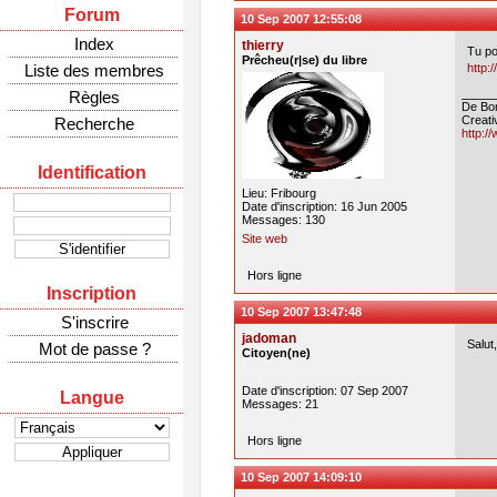
Forum
10 Sep 2007 12:55:08
Index
thierry
Tu po
Prêcheu(r|se) du libre
Liste des membres
http:
Règles
De Bon
Creat
Recherche
http:/
Identification
Lieu: Fribourg
Date d'inscription: 16 Jun 2005
Messages: 130
Site web
Hors ligne
Inscription
10 Sep 2007 13:47:48
S'inscrire
jadoman
Salut
Mot de passe ?
Citoyen(ne)
Date d'inscription: 07 Sep 2007
Langue
Messages: 21
Hors ligne
10 Sep 2007 14:09:10