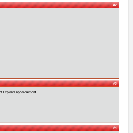
#2
#3
ernet Explorer apparemment.
#4