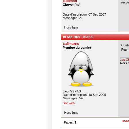
jadoman
résol
Citoyen(ne)
Date d'inscription: 07 Sep 2007
Messages: 21
Hors ligne
10 Sep 2007 19:05:21
calimarno
Conte
Membre du comité
Pour 
Les Ch
Alors 
Lieu: VS / AG
Date d'inscription: 10 Sep 2005
Messages: 545
Site web
Hors ligne
Ind
Pages:
1