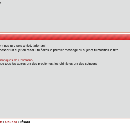
u
nt que tu y sois arrivé, jadoman!
passer un sujet en résolu, tu édites le premier message du sujet et tu modifies le titre.
roniques de Calimarno
que tous les autres ont des problèmes, les chimistes ont des solutions.
ex
»
Ubuntu
» résolu