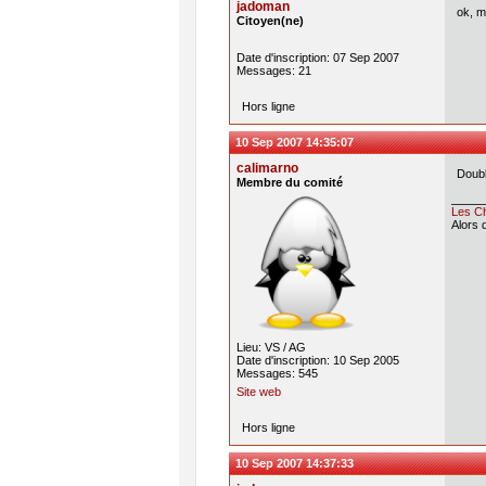
jadoman
ok, me
Citoyen(ne)
Date d'inscription: 07 Sep 2007
Messages: 21
Hors ligne
10 Sep 2007 14:35:07
calimarno
Doub
Membre du comité
Les Ch
Alors 
Lieu: VS / AG
Date d'inscription: 10 Sep 2005
Messages: 545
Site web
Hors ligne
10 Sep 2007 14:37:33