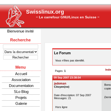
Swisslinux.org
− Le carrefour GNU/Linux en Suisse −
Bienvenue invité
Recherche
Le Forum
Vous n'êtes pas identifié.
Menu
Ind
Pages:
1
Accueil
09 Sep 2007 23:38:54
Association
jadoman
Bonso
Documentation
Citoyen(ne)
copie
SLo Blog
Date d'inscription: 07 Sep 2007
Projets
Derni
Messages: 21
Galerie
Hors ligne