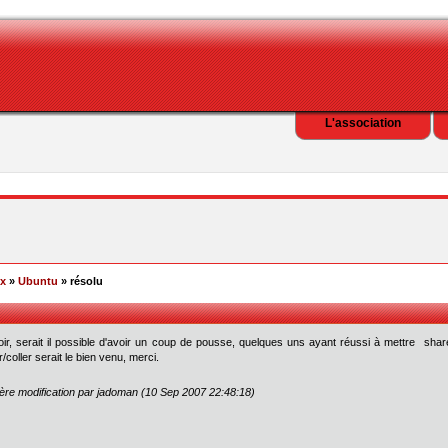
L'association
ex
»
Ubuntu
» résolu
ir, serait il possible d'avoir un coup de pousse, quelques uns ayant réussi à mettre shareaz
r/coller serait le bien venu, merci.
ère modification par jadoman (10 Sep 2007 22:48:18)