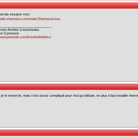
urrais essayer ceci:
//wiki.shareaza.com/static/ShareazaLinux
nes Années à tous/toutes.
ive Commons
/www.jamendo.com/fr/artist/thelinks/
, je te remercie, mais c'est assez compliqué pour moi qui débute, en plus il faut installer int