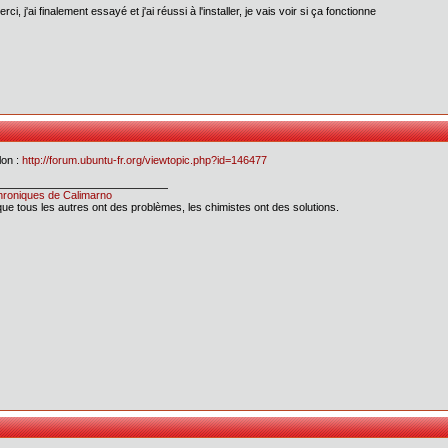
rci, j'ai finalement essayé et j'ai réussi à l'installer, je vais voir si ça fonctionne
lon :
http://forum.ubuntu-fr.org/viewtopic.php?id=146477
roniques de Calimarno
que tous les autres ont des problèmes, les chimistes ont des solutions.