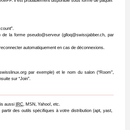
 XMPP. Il est probablement disponible sous forme de paquet
count”.
”) de la forme pseudo@serveur (glloq@swissjabber.ch, par
 reconnecter automatiquement en cas de déconnexions.
.swisslinux.org par exemple) et le nom du salon (“Room”,
uite sur “Join”.
ais aussi
IRC
, MSN, Yahoo!, etc.
artir des outils spécifiques à votre distribution (apt, yast,