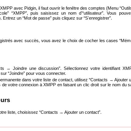
nt XMPP avec Pidgin, il faut ouvrir le fenêtre des comptes (Menu “Outi
tocole” “XMPP”, puis saisissez un nom d'“utilisateur”. Vous pouve
. Entrez un “Mot de passe” puis cliquez sur “S'enregistrer”.
istrés avec succès, vous avez le choix de cocher les cases “Mémor
s → Joindre une discussion”. Sélectionnez votre identifiant XMPP
 sur “Joindre” pour vous connecter.
permanente dans votre liste de contact, utilisez “Contacts → Ajouter u
 de votre connexion à XMPP en faisant un clic droit sur le nom du sa
eurs
tre liste, choisissez “Contacts → Ajouter un contact”.