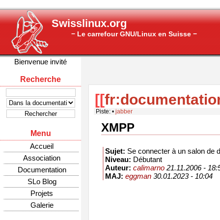
Swisslinux.org
− Le carrefour GNU/Linux en Suisse −
Bienvenue invité
Recherche
[[
fr:documentatio
Piste:
•
jabber
XMPP
Menu
Accueil
Sujet:
Se connecter à un salon de
Association
Niveau:
Débutant
Auteur:
calimarno
21.11.2006 - 18:
Documentation
MAJ:
eggman
30.01.2023 - 10:04
SLo Blog
Projets
Galerie