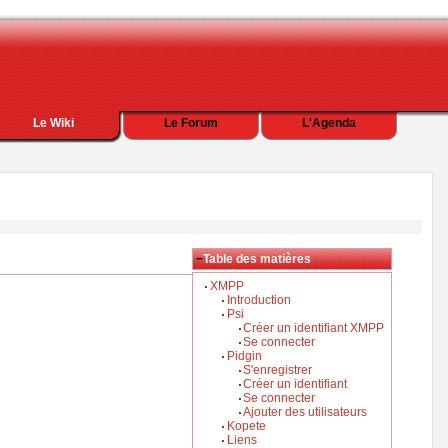
Le Wiki
Le Forum
L'Agenda
−
Table des matières
XMPP
Introduction
Psi
Créer un identifiant XMPP
Se connecter
Pidgin
S'enregistrer
Créer un identifiant
Se connecter
Ajouter des utilisateurs
Kopete
Liens