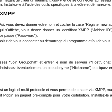
rmettant de créer un identifiant XMPP et de se connecter au réseau
. Installez-le à l'aide des outils spécifiques à la vôtre et démarrez-le.
t XMPP
si, vous devez donner votre nom et cocher la case “Register new ac
qui s'affiche, vous devez donner un identifiant XMPP (“Jabber ID
 de passe (“Password”).
oisir de vous connecter au démarrage du programme et/ou de vous
ssez “Join Groupchat” et entrer le nom du serveur (“Host”, chat
hoisissez éventuellement un pseudonyme (“Nickname”) et cliquez ens
est un logiciel multi-protocole et vous permet de tchater via XMPP, m
Pidgin en paquet pré-compilé pour votre distribution. Installez-le à p