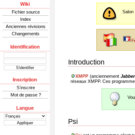
Wiki
Salon
Fichier source
Index
Anciennes révisions
Changements
F
Identification
Introduction
XMPP
(anciennement
Jabber
Inscription
réseaux XMPP. Ces programmes v
S'inscrire
Mot de passe ?
Vou
Langue
Psi