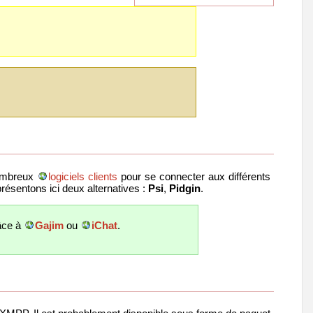
nombreux
logiciels clients
pour se connecter aux différents
sentons ici deux alternatives :
Psi
,
Pidgin
.
âce à
Gajim
ou
iChat
.