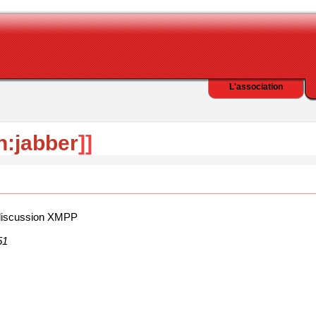
L'association
n:jabber
]]
 discussion XMPP
51