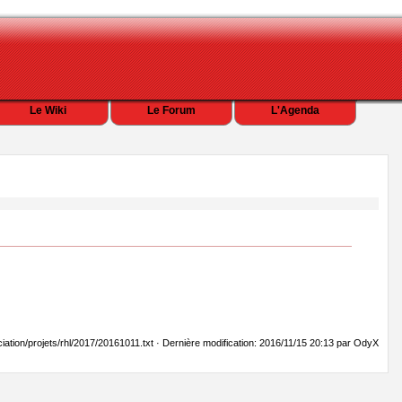
Le Wiki
Le Forum
L'Agenda
ciation/projets/rhl/2017/20161011.txt · Dernière modification: 2016/11/15 20:13 par OdyX