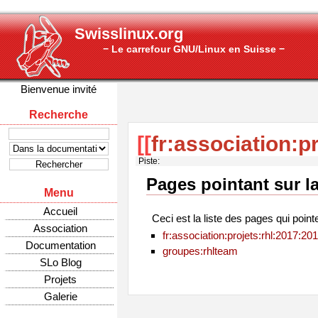
Swisslinux.org
− Le carrefour GNU/Linux en Suisse −
Bienvenue invité
Recherche
[[
fr:association:p
Piste:
Pages pointant sur l
Menu
Accueil
Ceci est la liste des pages qui point
Association
fr:association:projets:rhl:2017:2
Documentation
groupes:rhlteam
SLo Blog
Projets
Galerie