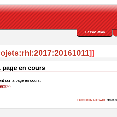
L'association
rojets:rhl:2017:20161011
]]
a page en cours
ent sur la page en cours.
0160920
Powered by Dokuwiki
- fr/asso