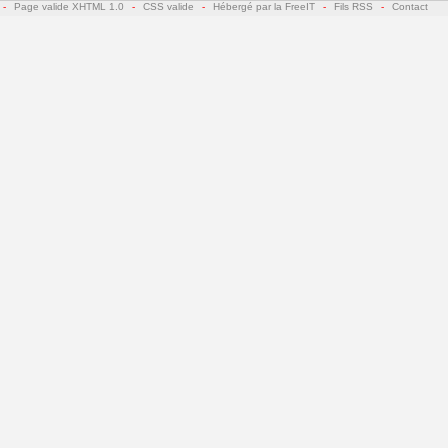
-
Page valide XHTML 1.0
-
CSS valide
-
Hébergé par la FreeIT
-
Fils RSS
-
Contact