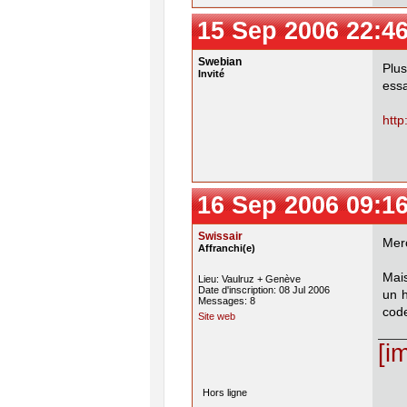
15 Sep 2006 22:4
Swebian
Plus
Invité
ess
http
16 Sep 2006 09:1
Swissair
Merc
Affranchi(e)
Mais
Lieu: Vaulruz + Genève
Date d'inscription: 08 Jul 2006
un 
Messages: 8
code
Site web
[i
Hors ligne