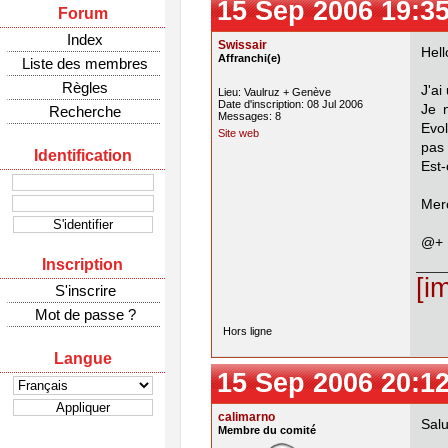
15 Sep 2006 19:3
Forum
Index
Swissair
Hell
Affranchi(e)
Liste des membres
Règles
J'ai
Lieu: Vaulruz + Genève
Date d'inscription: 08 Jul 2006
Je 
Recherche
Messages: 8
Evol
Site web
pas 
Identification
Est-
Merc
@+
Inscription
[i
S'inscrire
Mot de passe ?
Hors ligne
Langue
15 Sep 2006 20:1
calimarno
Salu
Membre du comité