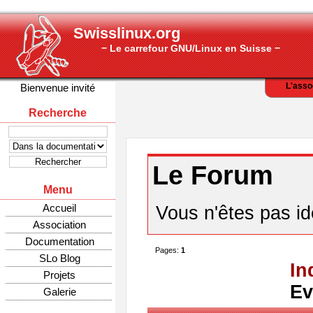
Swisslinux.org
− Le carrefour GNU/Linux en Suisse −
L'asso
Bienvenue invité
Recherche
Le Forum
Menu
Accueil
Vous n'êtes pas ide
Association
Documentation
Pages:
1
SLo Blog
In
Projets
Ev
Galerie