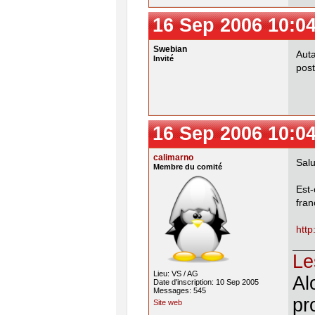
16 Sep 2006 10:0
Swebian
Auta
Invité
post
16 Sep 2006 10:0
calimarno
Salu
Membre du comité
Est-
fran
http
Le
Lieu: VS / AG
Al
Date d'inscription: 10 Sep 2005
Messages: 545
pr
Site web