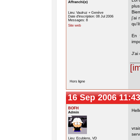
Lol 
Affranchi(e)
plu
Bien
Lieu: Vaulruz + Genève
Date d'inscription: 08 Jul 2006
j'ai
Messages: 8
qu'i
Site web
En 
impo
J'ai
[i
Hors ligne
16 Sep 2006 11:43
BOFH
Hell
Admin
eff
vra
serv
Lieu: Ecublens, VD