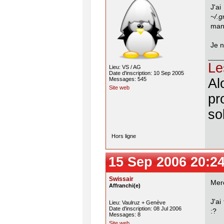
J'a
~/.g
manq
Je n
Le
Lieu: VS / AG
Date d'inscription: 10 Sep 2005
Messages: 545
Al
Site web
pr
so
Hors ligne
15 Sep 2006 20:2
Swissair
Merc
Affranchi(e)
J'ai
Lieu: Vaulruz + Genève
Date d'inscription: 08 Jul 2006
:?
Messages: 8
Site web