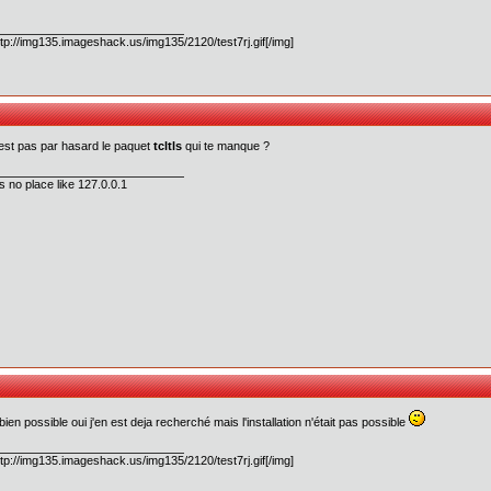
ttp://img135.imageshack.us/img135/2120/test7rj.gif[/img]
est pas par hasard le paquet
tcltls
qui te manque ?
s no place like 127.0.0.1
 bien possible oui j'en est deja recherché mais l'installation n'était pas possible
ttp://img135.imageshack.us/img135/2120/test7rj.gif[/img]