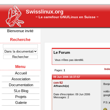
Swisslinux.org
− Le carrefour GNU/Linux en Suisse −
Bienvenue invité
Recherche
Le Forum
Vous n'êtes pas identifié.
Menu
Ind
Pages:
1
Accueil
09 Jun 2006 16:37:57
Association
cen 92
Bonjo
Documentation
Affranchi(e)
SLo Blog
voilà
Date d'inscription: 09 Jun 2006
googl
Projets
Messages: 2
Galerie
P.S: 