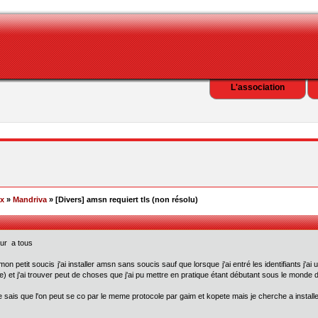
L'association
ex
»
Mandriva
» [Divers] amsn requiert tls (non résolu)
ur a tous
 mon petit soucis j'ai installer amsn sans soucis sauf que lorsque j'ai entré les identifiants j'a
e) et j'ai trouver peut de choses que j'ai pu mettre en pratique étant débutant sous le monde d
je sais que l'on peut se co par le meme protocole par gaim et kopete mais je cherche a instal