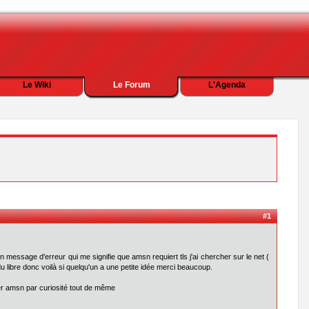
Le Wiki
Le Forum
L'Agenda
#1
i un message d'erreur qui me signifie que amsn requiert tls j'ai chercher sur le net (
u libre donc voilà si quelqu'un a une petite idée merci beaucoup.
ler amsn par curiosité tout de même