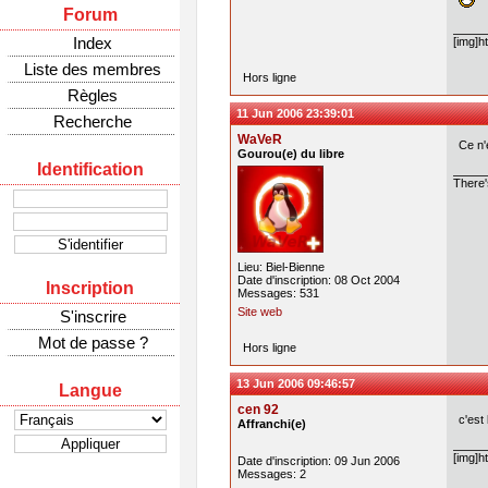
Forum
Index
[img]h
Liste des membres
Hors ligne
Règles
11 Jun 2006 23:39:01
Recherche
WaVeR
Ce n'
Gourou(e) du libre
Identification
There'
Lieu: Biel-Bienne
Date d'inscription: 08 Oct 2004
Inscription
Messages: 531
Site web
S'inscrire
Mot de passe ?
Hors ligne
13 Jun 2006 09:46:57
Langue
cen 92
c'est
Affranchi(e)
[img]h
Date d'inscription: 09 Jun 2006
Messages: 2