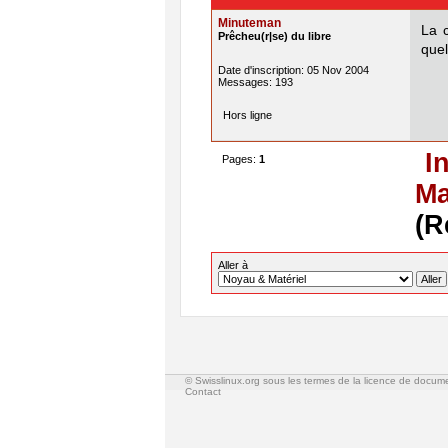
Minuteman
La 
Prêcheu(r|se) du libre
quel
Date d'inscription: 05 Nov 2004
Messages: 193
Hors ligne
I
Pages:
1
Ma
(R
Aller à
© Swisslinux.org sous les termes de la licence de docum
Contact