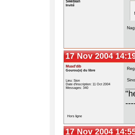
Swebian
Invité
Nag
17 Nov 2004 14:1
Muad'dib
Rega
Gourou(e) du libre
Sino
Lieu: Sion
Date d'inscription: 11 Oct 2004
Messages: 340
"h
---
Hors ligne
17 Nov 2004 14:5