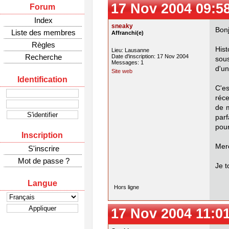
17 Nov 2004 09:5
Forum
Index
sneaky
Bonj
Liste des membres
Affranchi(e)
Règles
Hist
Lieu: Lausanne
Recherche
Date d'inscription: 17 Nov 2004
sous
Messages: 1
d'u
Site web
Identification
C'es
réce
de m
parf
pour
Inscription
Merc
S'inscrire
Mot de passe ?
Je t
Langue
Hors ligne
17 Nov 2004 11:0