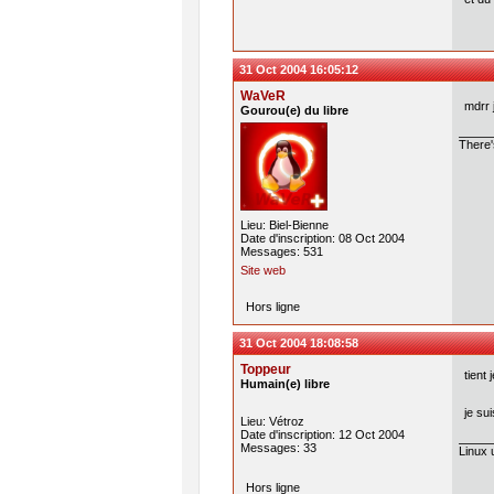
31 Oct 2004 16:05:12
WaVeR
mdrr 
Gourou(e) du libre
There'
Lieu: Biel-Bienne
Date d'inscription: 08 Oct 2004
Messages: 531
Site web
Hors ligne
31 Oct 2004 18:08:58
Toppeur
tient
Humain(e) libre
je su
Lieu: Vétroz
Date d'inscription: 12 Oct 2004
Messages: 33
Linux 
Hors ligne