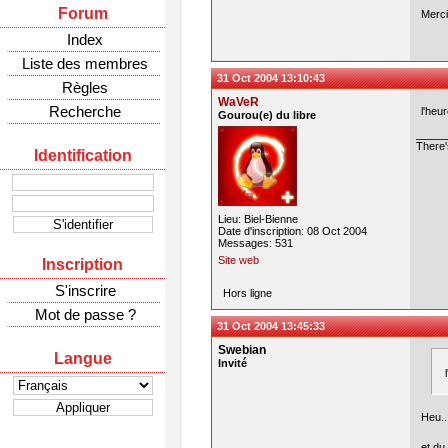
Forum
Merci
Index
Liste des membres
31 Oct 2004 13:10:43
Règles
WaVeR
Recherche
l'heu
Gourou(e) du libre
There'
Identification
Lieu: Biel-Bienne
Date d'inscription: 08 Oct 2004
Messages: 531
Site web
Inscription
S'inscrire
Hors ligne
Mot de passe ?
31 Oct 2004 13:45:33
Swebian
Langue
Invité
Heu..
et du