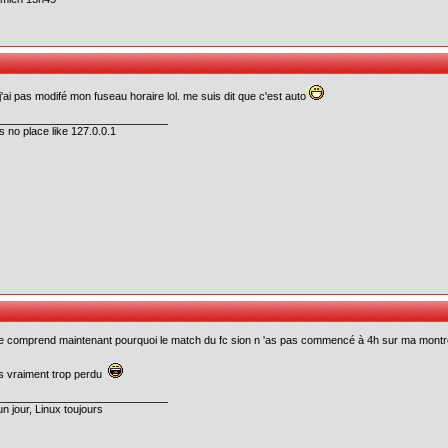
j'ai pas modifé mon fuseau horaire lol. me suis dit que c'est auto
s no place like 127.0.0.1
 je comprend maintenant pourquoi le match du fc sion n 'as pas commencé à 4h sur ma mont
is vraiment trop perdu
un jour, Linux toujours