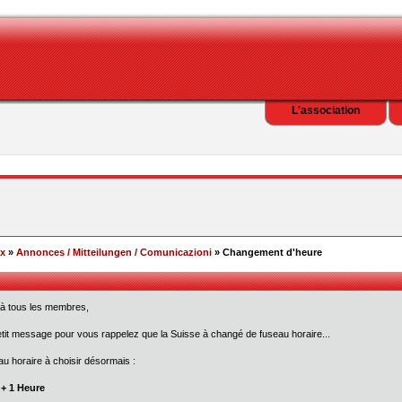
L'association
ex
»
Annonces / Mitteilungen / Comunicazioni
» Changement d'heure
 à tous les membres,
tit message pour vous rappelez que la Suisse à changé de fuseau horaire...
u horaire à choisir désormais :
+ 1 Heure