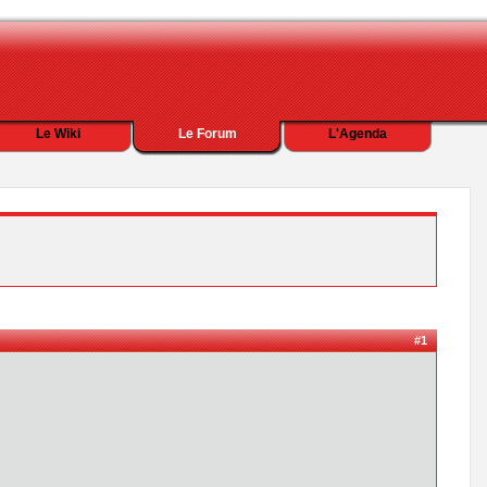
Le Wiki
Le Forum
L'Agenda
#1