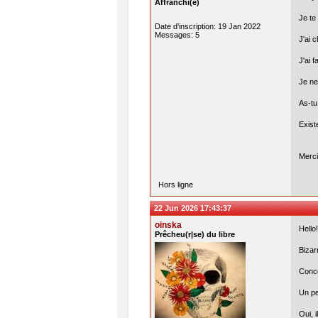
Affranchi(e)
Je te
Date d'inscription: 19 Jan 2022
Messages: 5
J'ai 
J'ai 
Je ne
As-tu
Exist
Merci
Hors ligne
22 Jun 2026 17:43:37
oinska
Hello!
Prêcheu(r|se) du libre
Bizar
Conce
Un pe
Oui, 