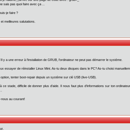
 ne sais pas quoi faire avec ça ...
uis-je faire ?
 et meilleures salutations.
s'il y a une erreur à l'installation de GRUB, l'ordinateur ne peut pas démarrer le système.
ux essayer de réinstaller Linux Mint. As-tu deux disques dans le PC? As-tu choisi manuellemen
 option, tenter boot-repair depuis un système sur clé USB (live-USB).
à ce stade, difficile de donner plus d'aide. Il nous faut plus d'informations sur ton ordinate
..
-nous au courant!
ur,