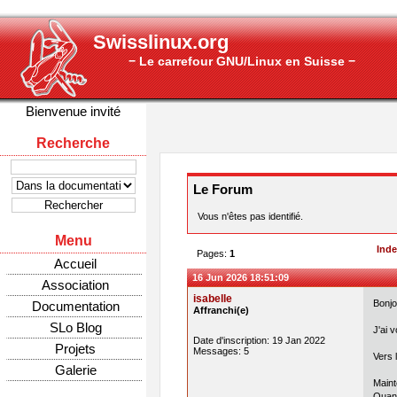
Swisslinux.org
− Le carrefour GNU/Linux en Suisse −
Bienvenue invité
Recherche
Le Forum
Vous n'êtes pas identifié.
Menu
Ind
Pages:
1
Accueil
16 Jun 2026 18:51:09
Association
isabelle
Bonjo
Documentation
Affranchi(e)
SLo Blog
J'ai 
Date d'inscription: 19 Jan 2022
Projets
Messages: 5
Vers 
Galerie
Maint
Quand