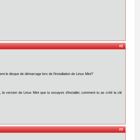
#2
t le disque de démarrage lors de l'installation de Linux Mint?
ur, la version de Linux Mint que tu essayes d'installer, comment tu as créé la clé
#3