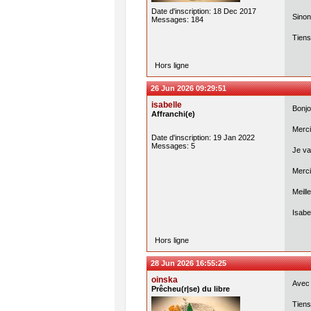
Date d'inscription: 18 Dec 2017
Sinon,
Messages: 184
Tiens
Hors ligne
26 Jun 2026 09:29:51
isabelle
Bonjo
Affranchi(e)
Merci
Date d'inscription: 19 Jan 2022
Messages: 5
Je va
Merci
Meill
Isabe
Hors ligne
28 Jun 2026 16:55:25
oinska
Avec 
Prêcheu(r|se) du libre
Tiens