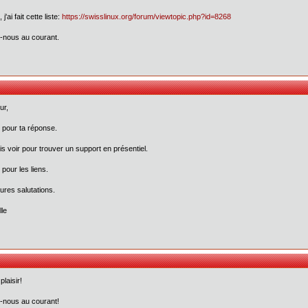
 j'ai fait cette liste:
https://swisslinux.org/forum/viewtopic.php?id=8268
-nous au courant.
ur,
 pour ta réponse.
is voir pour trouver un support en présentiel.
 pour les liens.
eures salutations.
lle
plaisir!
-nous au courant!