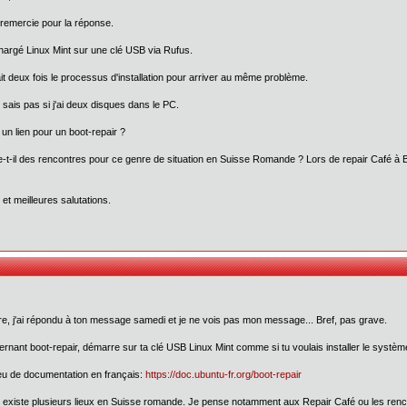
 remercie pour la réponse.
chargé Linux Mint sur une clé USB via Rufus.
fait deux fois le processus d'installation pour arriver au même problème.
 sais pas si j'ai deux disques dans le PC.
 un lien pour un boot-repair ?
e-t-il des rencontres pour ce genre de situation en Suisse Romande ? Lors de repair Café à 
 et meilleures salutations.
re, j'ai répondu à ton message samedi et je ne vois pas mon message... Bref, pas grave.
rnant boot-repair, démarre sur ta clé USB Linux Mint comme si tu voulais installer le système
u de documentation en français:
https://doc.ubuntu-fr.org/boot-repair
il existe plusieurs lieux en Suisse romande. Je pense notamment aux Repair Café ou les re