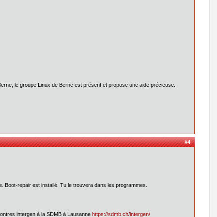
Berne, le groupe Linux de Berne est présent et propose une aide précieuse.
#4
. Boot-repair est installé. Tu le trouvera dans les programmes.
ncontres intergen à la SDMB à Lausanne
https://sdmb.ch/intergen/