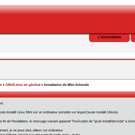
L'association
ex
»
GNU/Linux en général
» Installation de Mint échouée
ur,
voulu installé Linux Mint sur un ordinateur portable sur lequel j'avais installé Ubuntu.
la fin de l'installation, le message suivant apparait "l'exécution de "grub-install/dev/sda" a écho
enant, je ne peux plus utiliser cet ordinateur.
 je l'allume, j'arrive sur une page de code avec : grub>_