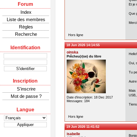
Forum
Et je
Index
Que p
Liste des membres
Merci
Règles
Recherche
Hors ligne
18 Jun 2026 14:14:55
Identification
oinska
Hello!
Prêcheu(r|se) du libre
Oui, 
Tu pe
Inscription
Autre
S'inscrire
Mais 
USB,.
Mot de passe ?
Date d'inscription: 18 Dec 2017
Messages: 184
Tiens
Langue
Hors ligne
19 Jun 2026 11:41:52
isabelle
Bonjo