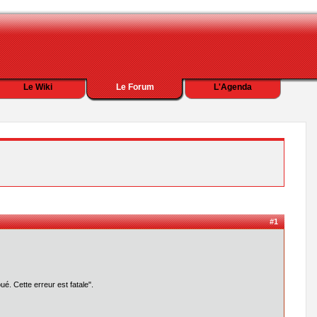
Le Wiki
Le Forum
L'Agenda
#1
ué. Cette erreur est fatale".