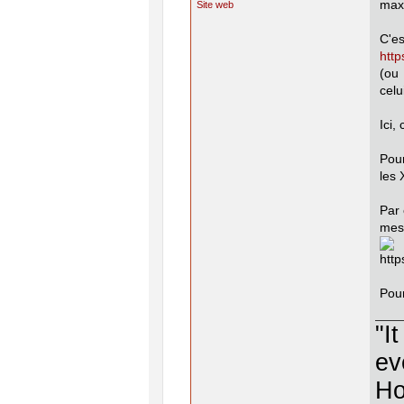
max
Site web
C'e
http
(ou 
celui
Ici,
Pour
les
Par 
mes
Pour
"I
ev
Ho