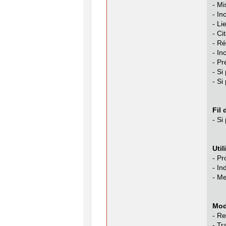
- Mi
- In
- Li
- Ci
- R
- In
- Pr
- Si
- Si
Fil
- Si
Util
- Pr
- In
- M
Mod
- Re
- Tr