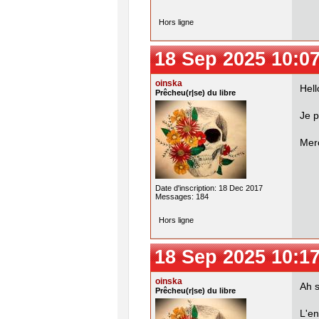
Hors ligne
18 Sep 2025 10:0
oinska
Hell
Prêcheu(r|se) du libre
Je p
Merc
Date d'inscription: 18 Dec 2017
Messages: 184
Hors ligne
18 Sep 2025 10:1
oinska
Ah s
Prêcheu(r|se) du libre
L'e