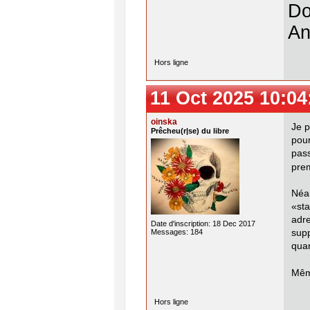
Do
An
Hors ligne
11 Oct 2025 10:04
oinska
Je p
Prêcheu(r|se) du libre
pou
pass
pre
Néa
«sta
adr
Date d'inscription: 18 Dec 2017
Messages: 184
supp
qua
Même
Hors ligne