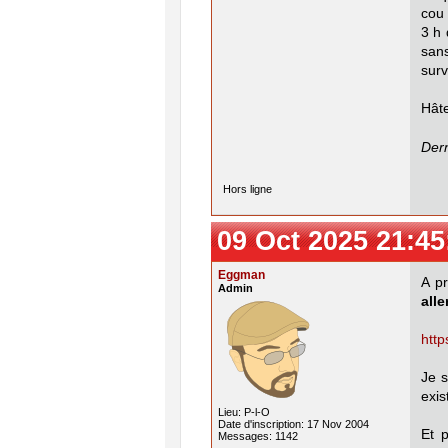
co
3 h 
sans
surv
Hâte
Dern
Hors ligne
09 Oct 2025 21:45
Eggman
A pr
Admin
alle
http
Je s
exis
Lieu: P-l-O
Date d'inscription: 17 Nov 2004
Et p
Messages: 1142