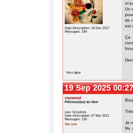
m'ex
Un·e
pour
de r
est 
Date d'inscription: 18 Dec 2017
Messages: 184
Ça 
cons
foru
Dern
Hors ligne
19 Sep 2025 00:2
stanwood
Bonj
Prêcheu(r|se) du libre
Très
Lieu: Gruyères
Date d'inscription: 07 Mar 2021
Messages: 130
Je r
Site web
fils