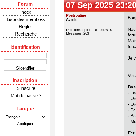
07 Sep 2025 23:2
Forum
Index
Postroutine
Bonj
Liste des membres
Admin
Règles
Nous
Date d'inscription: 16 Feb 2015
Recherche
Messages: 203
foru
Mai
fonc
Identification
Je v
Voic
Inscription
Bas
S'inscrire
- Lo
Mot de passe ?
- Or
- Or
Langue
- P
- Bo
- Mu
Écr