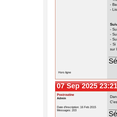
- B
- Li
Sui
- Su
- Su
- Su
- Si
sur 
Sé
Hors ligne
07 Sep 2025 23:2
Postroutine
Dans
Admin
C'es
Date d'inscription: 16 Feb 2015
Messages: 203
Sé