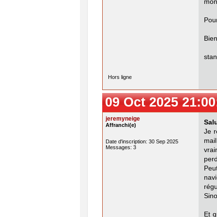
mon
Pour
Bien
sta
Hors ligne
09 Oct 2025 21:00
jeremyneige
Salu
Affranchi(e)
Je r
mail
Date d'inscription: 30 Sep 2025
Messages: 3
vrai
per
Peut
nav
régu
Sino
Et q