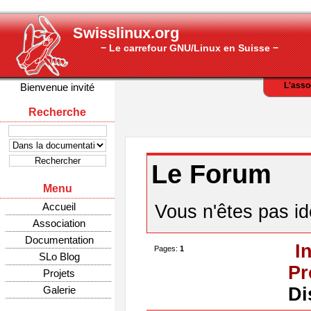
Swisslinux.org
− Le carrefour GNU/Linux en Suisse −
L'asso
Bienvenue invité
Recherche
Le Forum
Menu
Accueil
Vous n'êtes pas ide
Association
Documentation
I
Pages:
1
SLo Blog
Pr
Projets
Galerie
Di