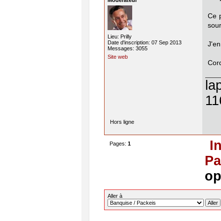
Modérateur
Ce p
sour
Lieu: Prilly
Date d'inscription: 07 Sep 2013
J'en
Messages: 3055
Site web
Cor
la
11
Hors ligne
I
Pages:
1
Pa
op
Aller à