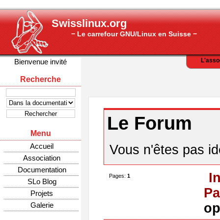
Swisslinux.org
− Le carrefour GNU/Linux en Suisse −
L'asso
Bienvenue invité
Recherche
Le Forum
Menu
Accueil
Vous n'êtes pas ide
Association
Documentation
I
Pages:
1
SLo Blog
Pa
Projets
Galerie
op