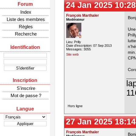
24 Jan 2025 10:28
Forum
Index
François Marthaler
Bonj
Liste des membres
Modérateur
Règles
Une
Recherche
Pril
lut
Lieu: Prilly
Date d'inscription: 07 Sep 2013
n'h
Identification
Messages: 3055
min
Site web
CPN
Cor
Inscription
la
S'inscrire
11
Mot de passe ?
Hors ligne
Langue
27 Jan 2025 18:14
François Marthaler
Bonj