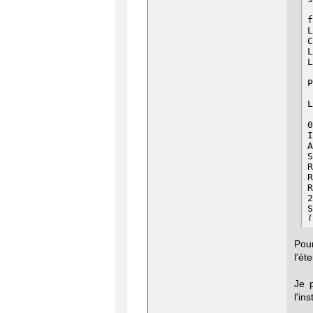
f
L
C
L
L
 
P
 
L
 
0
I
A
S
R
R
R
2
S
(
)

P
Pour
D
l'ét
S
P
D
Je 
S
l'ins
P