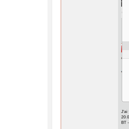
J'ai
20.0
BT -