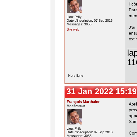
l'i
Para
menu
Lieu: Prilly
Date d'inscription: 07 Sep 2013
Messages: 3055
J'a
Site web
ens
exti
la
11
Hors ligne
31 Jan 2022 15:19
François Marthaler
Apr
Modérateur
pro
app
Sams
Lieu: Prilly
Date d'inscription: 07 Sep 2013
Com
Messages: 3055