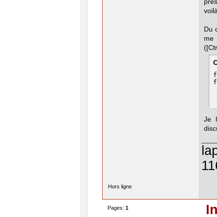
prés
voil
Du c
me 
([Ctr
f
f
Je 
disc
la
11
Hors ligne
I
Pages:
1