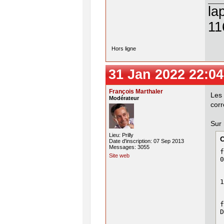
D
la
P
C
y
11
P
P
T
Hors ligne
T
 
f
31 Jan 2022 22:04
b
François Marthaler
Le
Modérateur
corr
Sur
Lieu: Prilly
Date d'inscription: 07 Sep 2013
Messages: 3055
f
Site web
0
 
 
1
 
 
f
D