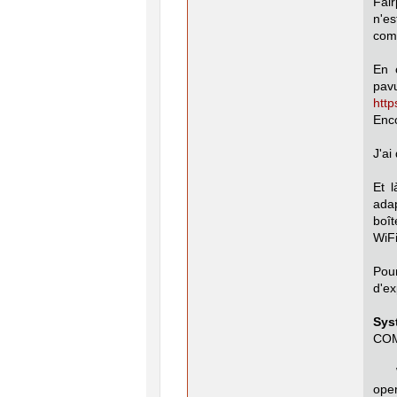
Fair
n'e
comp
En 
pav
htt
Enco
J'ai
Et 
adap
boî
WiFi
Pour
d'ex
Sys
COM
Wor
oper