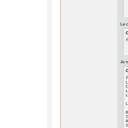
La c
f
Je n
f
L
C
L
L
 
L
 
0
I
A
S