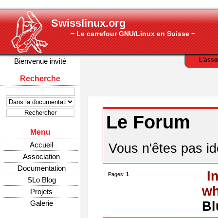
Swisslinux.org
− Le carrefour GNU/Linux en Suisse −
L'asso
Bienvenue invité
Recherche
Le Forum
Menu
Accueil
Vous n'êtes pas ide
Association
Documentation
I
Pages:
1
SLo Blog
wh
Projets
Galerie
Bl