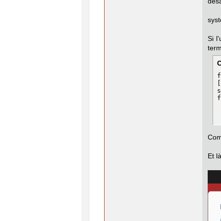
désa
Vér
sys
Si l
term
f
[
s
f
Com
Et l