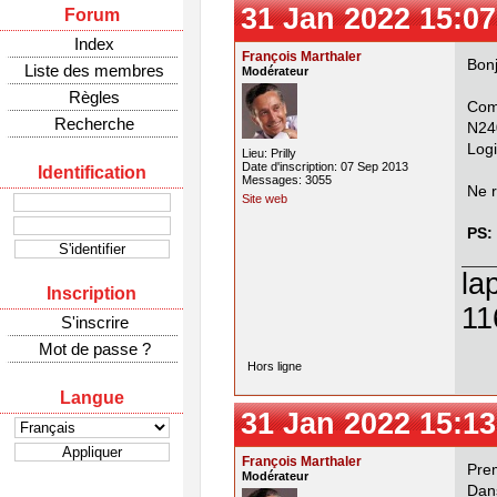
31 Jan 2022 15:07
Forum
Index
François Marthaler
Bonj
Liste des membres
Modérateur
Règles
Com
Recherche
N24
Log
Lieu: Prilly
Date d'inscription: 07 Sep 2013
Identification
Messages: 3055
Ne r
Site web
PS:
la
Inscription
11
S'inscrire
Mot de passe ?
Hors ligne
Langue
31 Jan 2022 15:13
François Marthaler
Prem
Modérateur
Dan