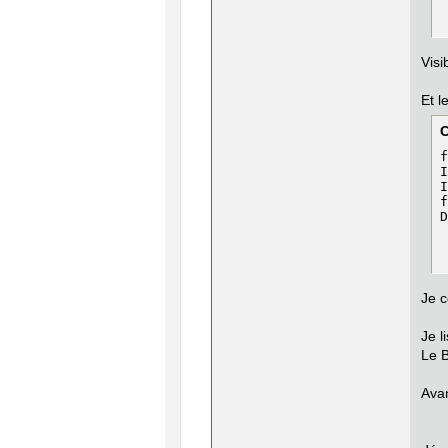
Visi
Et l
f
I
I
f
D
Je 
Je l
Le B
Ava
Vér