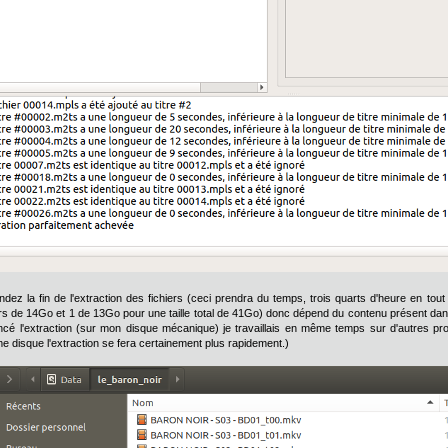
endez la fin de l'extraction des fichiers (ceci prendra du temps, trois quarts d'heure en tout
ers de 14Go et 1 de 13Go pour une taille total de 41Go) donc dépend du contenu présent dans 
lancé l'extraction (sur mon disque mécanique) je travaillais en même temps sur d'autres p
 disque l'extraction se fera certainement plus rapidement.)