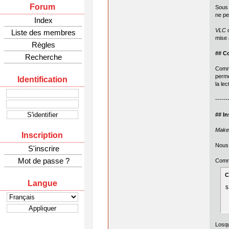
Forum
Sous 
ne pe
Index
VLC
d
Liste des membres
mise 
Règles
## C
Recherche
Comme
perm
Identification
la le
------
## In
Mak
Inscription
Nous 
S'inscrire
Mot de passe ?
Comme
C
Langue
s
Losqu