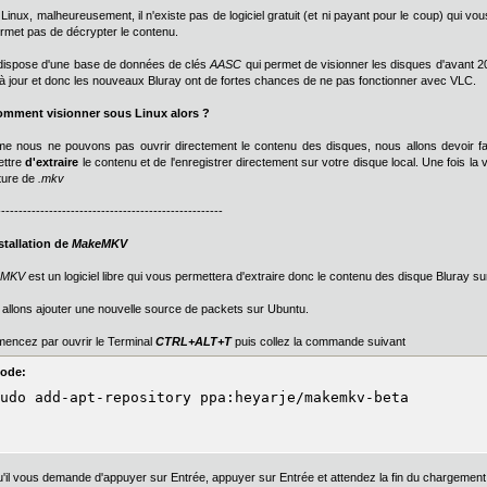
Linux, malheureusement, il n'existe pas de logiciel gratuit (et ni payant pour le coup) qui vous 
rmet pas de décrypter le contenu.
ispose d'une base de données de clés
AASC
qui permet de visionner les disques d'avant 20
à jour et donc les nouveaux Bluray ont de fortes chances de ne pas fonctionner avec VLC.
omment visionner sous Linux alors ?
 nous ne pouvons pas ouvrir directement le contenu des disques, nous allons devoir fa
ettre
d'extraire
le contenu et de l'enregistrer directement sur votre disque local. Une fois la v
cture de
.mkv
----------------------------------------------------
stallation de
MakeMKV
eMKV
est un logiciel libre qui vous permettera d'extraire donc le contenu des disque Bluray su
allons ajouter une nouvelle source de packets sur Ubuntu.
ncez par ouvrir le Terminal
CTRL+ALT+T
puis collez la commande suivant
ode:
udo add-apt-repository ppa:heyarje/makemkv-beta
'il vous demande d'appuyer sur Entrée, appuyer sur Entrée et attendez la fin du chargement