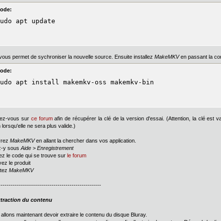
ode:
udo apt update
vous permet de sychroniser la nouvelle source. Ensuite installez
MakeMKV
en passant la c
ode:
udo apt install makemkv-oss makemkv-bin
ez-vous sur
ce forum
afin de récupérer la clé de la version d'essai. (Attention, la clé est
 lorsqu'elle ne sera plus valide.)
vrez
MakeMKV
en allant la chercher dans vos application.
ez-y sous
Aide > Enregistrement
lez le code qui se trouve sur
le forum
vez le produit
ttez
MakeMKV
----------------------------------------------------
xtraction du contenu
allons maintenant devoir extraire le contenu du disque Bluray.