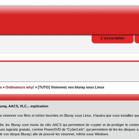
L'association
ex
»
Ordinateurs why!
» [TUTO] Visionnez vos bluray sous Linux
uray, AACS, VLC... explication
de visionner vos films et séries favorites en Bluray sous Linux, il faudra que vous installiez que
fet, les Bluray sont munis de clés
AACS
qui permettent de crypter et de protéger le conte
ues logiciels gratuits, comme
PowerDVD
de *CyberLink*, qui permettent de lire les disques 
de vos disque Bluray) afin de pouvoir les visionner, même sous Windows.