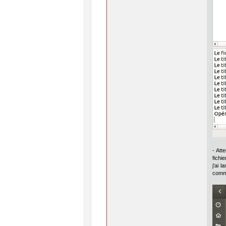
- Att
fichi
j'ai 
comme