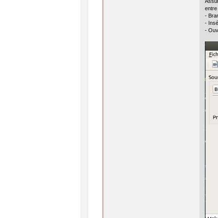
Assur
entre
- Bra
- Ins
- Ou