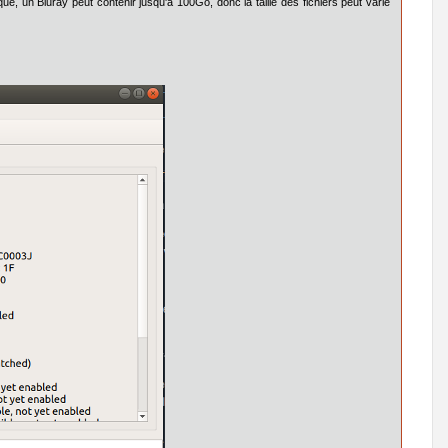
e, un Bluray peut contenir jusqu'à 100Go, donc la taille des fichiers peut varié