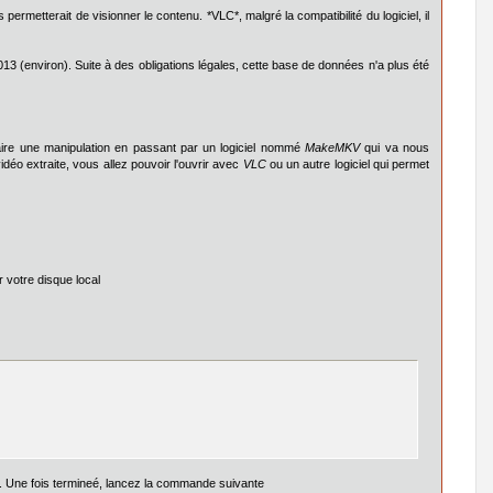
permetterait de visionner le contenu. *VLC*, malgré la compatibilité du logiciel, il
13 (environ). Suite à des obligations légales, cette base de données n'a plus été
ire une manipulation en passant par un logiciel nommé
MakeMKV
qui va nous
idéo extraite, vous allez pouvoir l'ouvrir avec
VLC
ou un autre logiciel qui permet
r votre disque local
. Une fois termineé, lancez la commande suivante