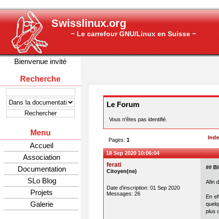
Swisslinux.org
− Le carrefour GNU/Linux en Suisse −
Bienvenue invité
Recherche
Le Forum
Vous n'êtes pas identifié.
Menu
Ind
Pages:
1
Accueil
18 Sep 2020 10:06:04
Association
ferati
## Bl
Documentation
Citoyen(ne)
SLo Blog
Afin 
Date d'inscription: 01 Sep 2020
Projets
Messages: 26
En ef
Galerie
quelq
plus 