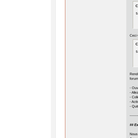
C
s
Ceci 
C
s
Rend
forum
- Ou
- All
- Col
- Acti
- Qui
------
## E
Nous 