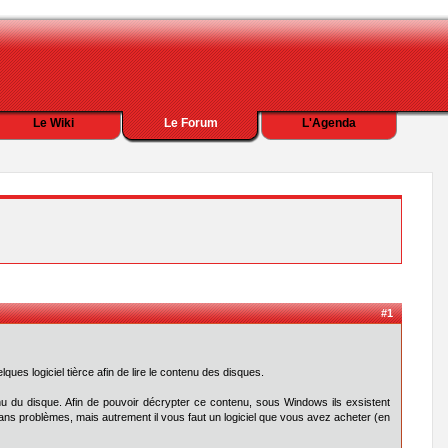
Le Wiki
Le Forum
L'Agenda
#1
lques logiciel tièrce afin de lire le contenu des disques.
nu du disque. Afin de pouvoir décrypter ce contenu, sous Windows ils exsistent
sans problèmes, mais autrement il vous faut un logiciel que vous avez acheter (en