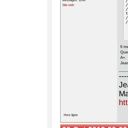
/
/
Site web
/
t
/
/
Il m
Que
A+.
Jea
---
Je
Ma
ht
Hors ligne