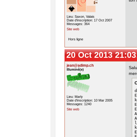
ton
Lieu: Saxon, Valais
Date d'inscription: 17 Oct 2007
Messages: 364
Site web
Hors ligne
20 Oct 2013 21:03
jean@adimp.ch
Salu
Illuminé(e)
merc
d
E
Lieu: Marly
k
Date d'inscription: 10 Mar 2005
Messages: 1240
E
E
Site web
A
A
l
k
E
E