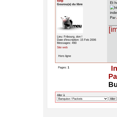
fonji
Et h
Gourou(e) du libre
Par
[i
Lieu: Fribourg, don !
Date d'inscription: 15 Feb 2006
Messages: 490
Site web
Hors ligne
I
Pages:
1
Pa
Bu
Aller à