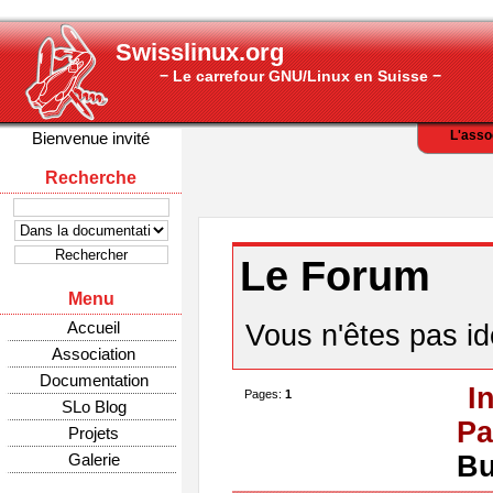
Swisslinux.org
− Le carrefour GNU/Linux en Suisse −
L'asso
Bienvenue invité
Recherche
Le Forum
Menu
Accueil
Vous n'êtes pas ide
Association
Documentation
I
Pages:
1
SLo Blog
Pa
Projets
Galerie
Bu