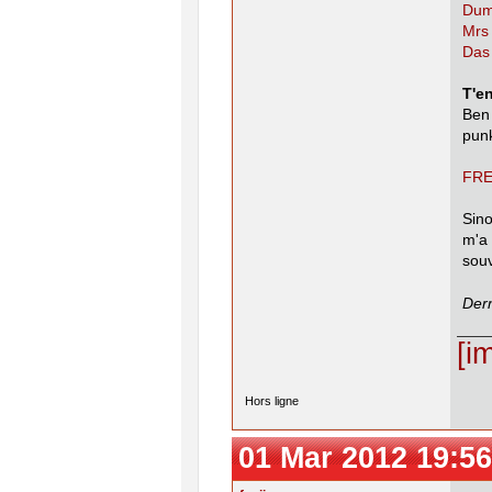
Dum
Mrs
Das
T'e
Ben 
punk
FREI
Sin
m'a 
souv
Dern
[i
Hors ligne
01 Mar 2012 19:56