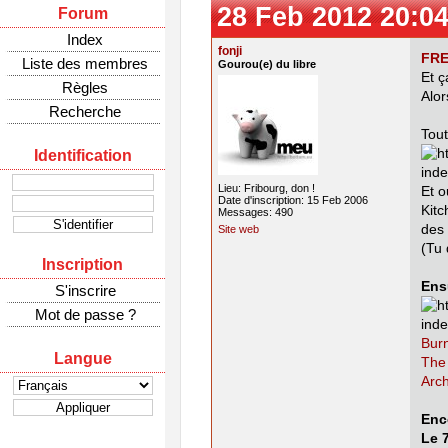
28 Feb 2012 20:04
Forum
Index
fonji
FRE
Liste des membres
Gourou(e) du libre
Et ç
Règles
Alor
Recherche
Tout
Identification
Lieu: Fribourg, don !
Et o
Date d'inscription: 15 Feb 2006
Kit
Messages: 490
des 
Site web
(Tu 
Inscription
Ens
S'inscrire
Mot de passe ?
Bur
Langue
The
Arc
Enc
Le 7