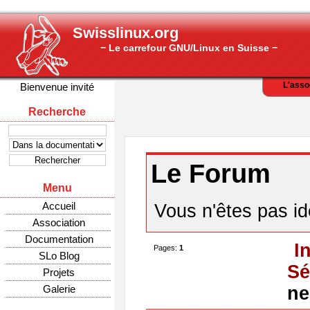
Swisslinux.org
− Le carrefour GNU/Linux en Suisse −
L'asso
Bienvenue invité
Recherche
Le Forum
Menu
Accueil
Vous n'êtes pas ide
Association
Documentation
I
Pages:
1
SLo Blog
Sé
Projets
Galerie
ne