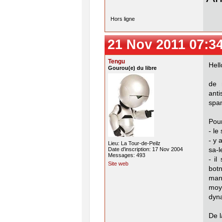
Hors ligne
21 Nov 2011 07:3
Tengu
Hell
Gourou(e) du libre
de 
anti
spam
Pour
- le
- y 
Lieu: La Tour-de-Peilz
sa-l
Date d'inscription: 17 Nov 2004
Messages: 493
- il
Site web
bot
mani
moy
dyna
De l