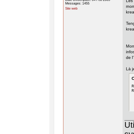
Les
Messages: 1455
mon
Site web
krea
Ten
krea
Mon 
info
de l
Là j
R
R
 
Ut