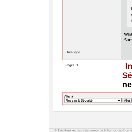
Whit
Surt
Hors ligne
I
Pages:
1
Sé
ne
Aller à
© Swisslinux.org sous les termes de la licence de docum