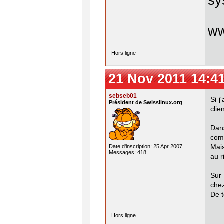
sy
w
Hors ligne
21 Nov 2011 14:4
sebseb01
Si j
Président de Swisslinux.org
clie
Dan
comp
Mais
Date d'inscription: 25 Apr 2007
Messages: 418
au r
Sur 
chez
De t
Hors ligne