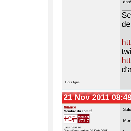
dns/
Sc
de
ht
twi
ht
d'
Hors ligne
21 Nov 2011 08:4
fbianco
Salu
Membre du comité
Merc
Lieu: Suisse
Date d'inscription: 04 Feb 2005