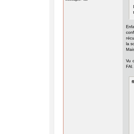
Enfa
con
récu
la s
Mais
Vu q
FAI.
f