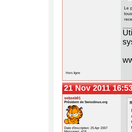
Le p
tou
rec
Ut
sy
w
Hors ligne
21 Nov 2011 16:5
sebseb01
Président de Swisslinux.org
f
Date d'inscription: 25 Apr 2007
Messages: 418