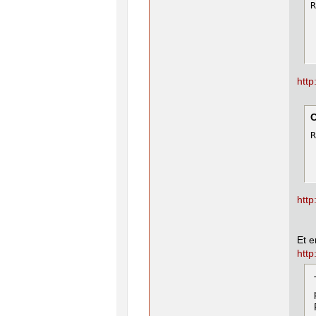
R
 
 
htt
R
 
htt
Et e
htt