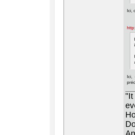
Ici,
http
Ici
pré
"I
ev
Ho
Do
An