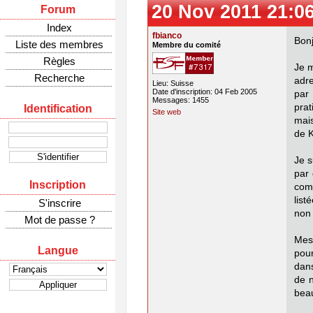
20 Nov 2011 21:0
Forum
Index
fbianco
Bonj
Liste des membres
Membre du comité
Règles
Je m
Recherche
adre
Lieu: Suisse
Date d'inscription: 04 Feb 2005
par
Messages: 1455
pra
Identification
Site web
mais
de K
Je s
par
Inscription
com
list
S'inscrire
non 
Mot de passe ?
Mes 
Langue
pour
dans
de n
beau