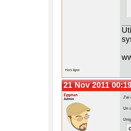
 
 
 
Ut
sy
w
Hors ligne
21 Nov 2011 00:1
Eggman
J'ai
Admin
Un d
Unig