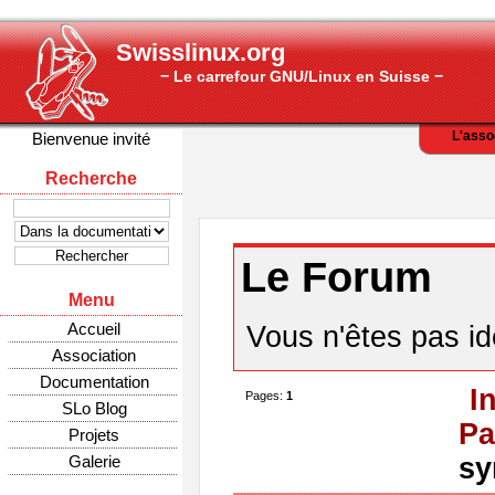
Swisslinux.org
− Le carrefour GNU/Linux en Suisse −
L'asso
Bienvenue invité
Recherche
Le Forum
Menu
Accueil
Vous n'êtes pas ide
Association
Documentation
I
Pages:
1
SLo Blog
Pa
Projets
Galerie
sy