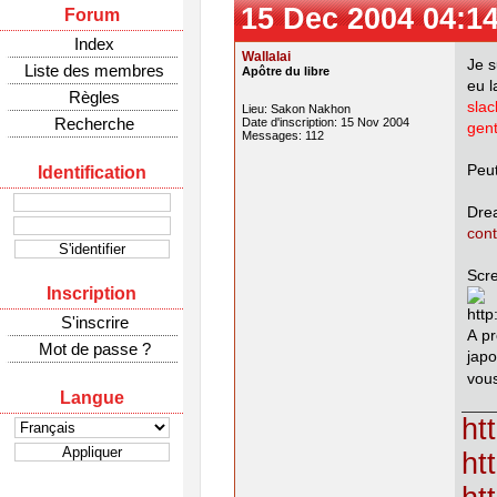
15 Dec 2004 04:1
Forum
Index
Wallalai
Je 
Liste des membres
Apôtre du libre
eu l
Règles
slac
Lieu: Sakon Nakhon
Recherche
Date d'inscription: 15 Nov 2004
gent
Messages: 112
Peut
Identification
Dr
con
Scre
Inscription
S'inscrire
A pr
Mot de passe ?
japo
vou
Langue
ht
ht