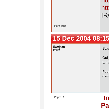
ht
ht
IR
Hors ligne
15 Dec 2004 08:1
Swebian
Salu
Invité
Oui 
En t
Pou
dans
I
Pages:
1
Pa