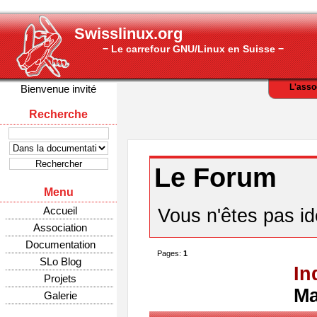
Swisslinux.org
− Le carrefour GNU/Linux en Suisse −
L'asso
Bienvenue invité
Recherche
Le Forum
Menu
Accueil
Vous n'êtes pas ide
Association
Documentation
Pages:
1
SLo Blog
In
Projets
Ma
Galerie