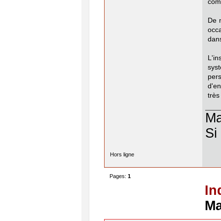
com
De n
occ
dans
L'in
syst
pers
d'en
très
Ma
Si
Hors ligne
Pages:
1
In
Ma