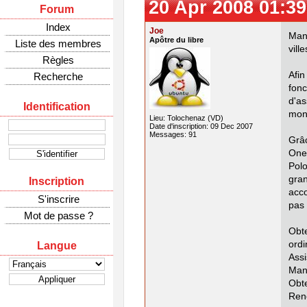
20 Apr 2008 01:39
Forum
Index
Joe
Man
Apôtre du libre
Liste des membres
vill
Règles
Afin
Recherche
fonc
d'a
Identification
mond
Lieu: Tolochenaz (VD)
Date d'inscription: 09 Dec 2007
Messages: 91
Grâ
One
Polo
gran
Inscription
acco
S'inscrire
pas 
Mot de passe ?
Obt
ordi
Langue
Ass
Man
Obte
Ren