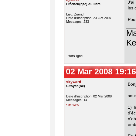
tguillod
J'ai
Prêcheu(r|se) du libre
les
Lieu: Zuerich
Date d'inscription: 23 Oct 2007
Pou
Messages: 233
Ma
Ke
Hors ligne
02 Mar 2008 19:16
skyward
Bonj
Citoyen(ne)
sous
Date d'inscription: 02 Mar 2008
Messages: 14
Site web
1) 
d'é
n'o
embê