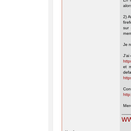
En 
alor
2) A
fire
sur 
menu
Je n
J'ai
http
et 
def
htt
Conf
http
Merc
ww