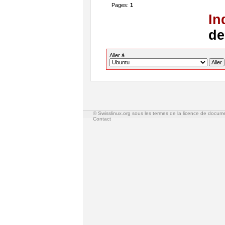
Pages:
1
In
de
Aller à
© Swisslinux.org sous les termes de la licence de docum
Contact