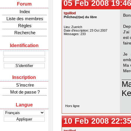
05 Feb 2008 19:46
Forum
Index
tguillod
Bons
Prêcheu(r|se) du libre
Liste des membres
Règles
Dep
Lieu: Zuerich
Date d'inscription: 23 Oct 2007
J'ai
Recherche
Messages: 233
est 
fair
Identification
Je 
emb
Ma v
Mer
Inscription
Ma
S'inscrire
Ke
Mot de passe ?
Langue
Hors ligne
10 Feb 2008 22:35