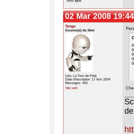
Hors ligne
02 Mar 2008 19:44
Tengu
Pers
Gourou(e) du libre
O
O
O
O
O
Lieu: La Tour-de-Peilz
Date d'inscription: 17 Nov 2004
Messages: 493
Chec
Site web
Sc
de
ht