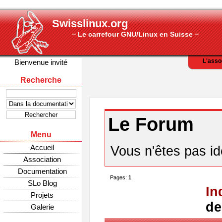
Swisslinux.org
− Le carrefour GNU/Linux en Suisse −
L'asso
Bienvenue invité
Recherche
Le Forum
Menu
Accueil
Vous n'êtes pas ide
Association
Documentation
Pages:
1
SLo Blog
In
Projets
de
Galerie