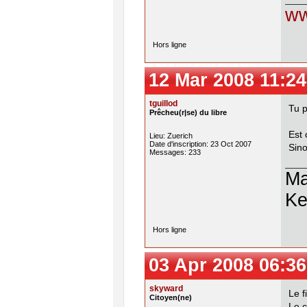
ww
Hors ligne
12 Mar 2008 11:24
tguillod
Tu p
Prêcheu(r|se) du libre
Est 
Lieu: Zuerich
Date d'inscription: 23 Oct 2007
Sino
Messages: 233
Ma
Ke
Hors ligne
03 Apr 2008 06:36
skyward
Le f
Citoyen(ne)
Le c