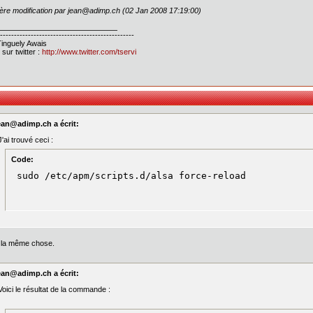
ère modification par jean@adimp.ch (02 Jan 2008 17:19:00)
------------------------------------------------
inguely Awais
 sur twitter :
http://www.twitter.com/tservi
ean@adimp.ch a écrit:
J'ai trouvé ceci :
Code:
 sudo /etc/apm/scripts.d/alsa force-reload
 la même chose.
ean@adimp.ch a écrit:
Voici le résultat de la commande :