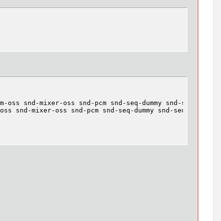
m-oss snd-mixer-oss snd-pcm snd-seq-dummy snd-seq-oss sn
oss snd-mixer-oss snd-pcm snd-seq-dummy snd-seq-oss snd-