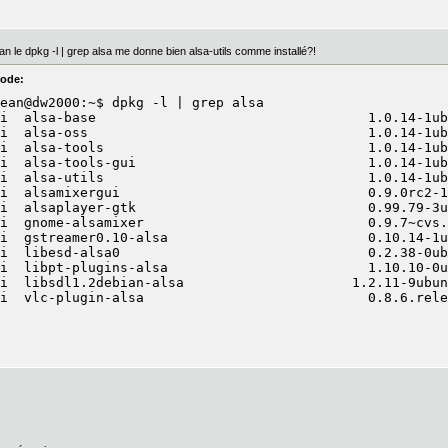
an le dpkg -l | grep alsa me donne bien alsa-utils comme installé?!
ode:
ean@dw2000:~$ dpkg -l | grep alsa

i  alsa-base                                  1.0.14-1ub
i  alsa-oss                                   1.0.14-1ub
i  alsa-tools                                 1.0.14-1ub
i  alsa-tools-gui                             1.0.14-1ub
i  alsa-utils                                 1.0.14-1ub
i  alsamixergui                               0.9.0rc2-1
i  alsaplayer-gtk                             0.99.79-3u
i  gnome-alsamixer                            0.9.7~cvs.
i  gstreamer0.10-alsa                         0.10.14-1u
i  libesd-alsa0                               0.2.38-0ub
i  libpt-plugins-alsa                         1.10.10-0u
i  libsdl1.2debian-alsa                     1.2.11-9ubun
i  vlc-plugin-alsa                            0.8.6.rele