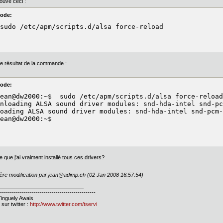
rouvé ceci :
ode:
sudo /etc/apm/scripts.d/alsa force-reload
 le résultat de la commande :
ode:
ean@dw2000:~$  sudo /etc/apm/scripts.d/alsa force-reload

nloading ALSA sound driver modules: snd-hda-intel snd-pc
oading ALSA sound driver modules: snd-hda-intel snd-pcm-
ean@dw2000:~$
e que j'ai vraiment installé tous ces drivers?
ère modification par jean@adimp.ch (02 Jan 2008 16:57:54)
------------------------------------------------
inguely Awais
 sur twitter :
http://www.twitter.com/tservi