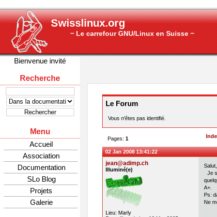
Swisslinux.org
− Le carrefour GNU/Linux en Suisse −
Bienvenue invité
Recherche
Le Forum
Vous n'êtes pas identifié.
Menu
Ind
Pages:
1
Accueil
02 Jan 2008 13:41:22
Association
jean@adimp.ch
Salut,
Documentation
Illuminé(e)
Je sa
SLo Blog
quelq
A+.
Projets
Ps: d
Galerie
Ne me
Lieu: Marly