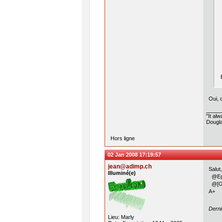
Oui, 
"It al
Dougla
Hors ligne
02 Jan 2008 17:19:57
jean@adimp.ch
Salut,
Illuminé(e)
@Egg
@[GO]
A+
Derni
Lieu: Marly