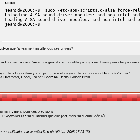
Code:
jean@dw2000:~$  sudo /etc/apm/scripts.d/alsa force-rel
Unloading ALSA sound driver modules: snd-hda-intel snd
Loading ALSA sound driver modules: snd-hda-intel snd-p
jean@dw2000:~$
Est-ce que j'ai vraiment installé tous ces drivers?
c'est normal : au lieu d'avoir une gros driver monolithique, il y a un drivers pour chaque comp
ways takes longer than you expect, even when you take into account Hofstadter's Law."
s Hofstadter, Gödel, Escher, Bach: An Eternal Golden Braid
mann : merci pour ces précisions.
Skywalker13 : j'ai du merder quelque part, mais j'ai aucune idée où.
ère modification par jean@adimp.ch (02 Jan 2008 17:23:13)