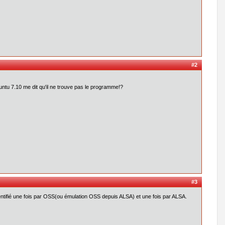
#2
untu 7.10 me dit qu'il ne trouve pas le programme!?
#3
entifié une fois par OSS(ou émulation OSS depuis ALSA) et une fois par ALSA.