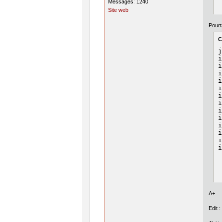
Messages: 1240
Site web
Pourt
C
j
i
i
i
i
i
i
i
i
i
i
i
i
i
A+.
Edit :