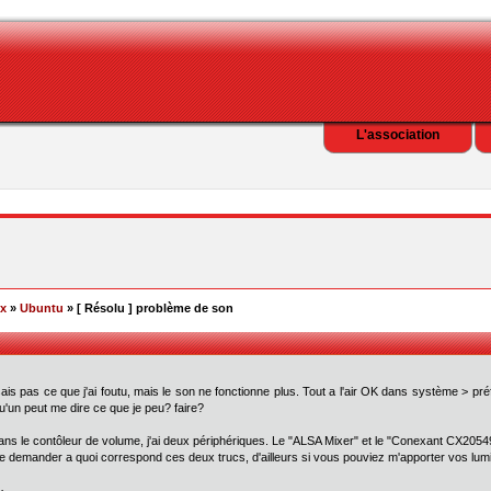
L'association
ex
»
Ubuntu
» [ Résolu ] problème de son
is pas ce que j'ai foutu, mais le son ne fonctionne plus. Tout a l'air OK dans système > pré
u'un peut me dire ce que je peu? faire?
ans le contôleur de volume, j'ai deux périphériques. Le "ALSA Mixer" et le "Conexant CX2054
 demander a quoi correspond ces deux trucs, d'ailleurs si vous pouviez m'apporter vos lumiè