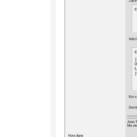
J'ai t
C
 
Voici
C
j
U
L
j
Est-c
Derni
--------
Jean T
Ma vie
Hors ligne