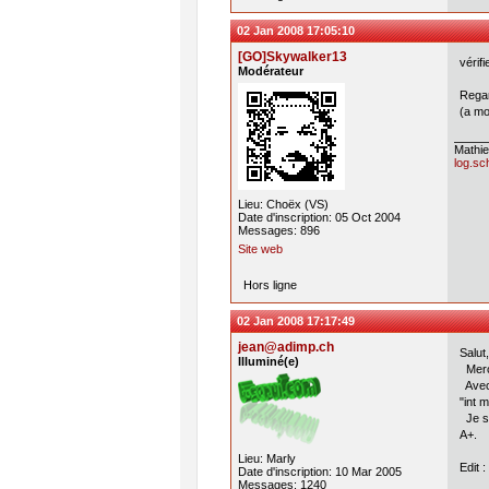
02 Jan 2008 17:05:10
[GO]Skywalker13
vérif
Modérateur
Regar
(a mo
Math
log.sc
Lieu: Choëx (VS)
Date d'inscription: 05 Oct 2004
Messages: 896
Site web
Hors ligne
02 Jan 2008 17:17:49
jean@adimp.ch
Salut,
Illuminé(e)
Merc
Avec 
"int 
Je sa
A+.
Lieu: Marly
Edit 
Date d'inscription: 10 Mar 2005
Messages: 1240