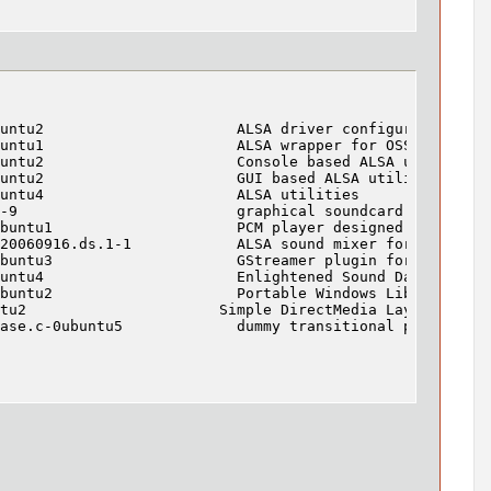
untu2                      ALSA driver configuration fil
untu1                      ALSA wrapper for OSS applicat
untu2                      Console based ALSA utilities 
untu2                      GUI based ALSA utilities for 
untu4                      ALSA utilities

-9                         graphical soundcard mixer for
buntu1                     PCM player designed for ALSA 
20060916.ds.1-1            ALSA sound mixer for GNOME

buntu3                     GStreamer plugin for ALSA

untu4                      Enlightened Sound Daemon (ALS
buntu2                     Portable Windows Library Audi
tu2                      Simple DirectMedia Layer (with 
ase.c-0ubuntu5             dummy transitional package