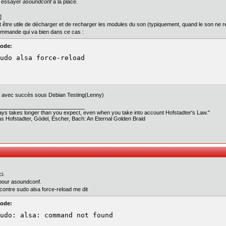
ut essayer
asoundconf
à la place.
]
ut être utile de décharger et de recharger les modules du son (typiquement, quand le son ne r
mmande qui va bien dans ce cas :
ode:
udo alsa force-reload
 avec succès sous Debian Testing(Lenny)
ways takes longer than you expect, even when you take into account Hofstadter's Law."
s Hofstadter, Gödel, Escher, Bach: An Eternal Golden Braid
i.
our asoundconf.
ontre sudo alsa force-reload me dit
ode:
udo: alsa: command not found