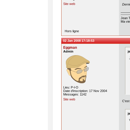
Site web
Derni
--------
Jean T
Ma vie
Hors ligne
02 Jan 2008 17:18:53
Eggman
Admin
j
Lieu: P-l-O
Date d'inscription: 17 Nov 2004
Messages: 1142
Site web
C'est
j