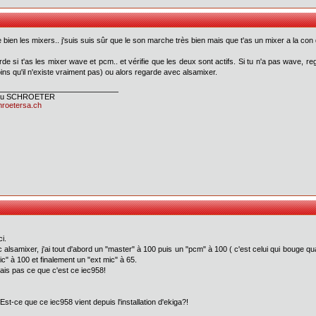
ie bien les mixers.. j'suis suis sûr que le son marche très bien mais que t'as un mixer a la co
de si t'as les mixer wave et pcm.. et vérifie que les deux sont actifs. Si tu n'a pas wave, r
ins qu'il n'existe vraiment pas) ou alors regarde avec alsamixer.
ieu SCHROETER
hroetersa.ch
i.
alsamixer, j'ai tout d'abord un "master" à 100 puis un "pcm" à 100 ( c'est celui qui bouge qua
mic" à 100 et finalement un "ext mic" à 65.
is pas ce que c'est ce iec958!
: Est-ce que ce iec958 vient depuis l'installation d'ekiga?!