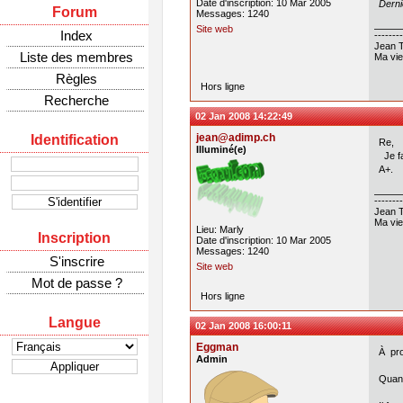
Date d'inscription: 10 Mar 2005
Derni
Forum
Messages: 1240
Site web
Index
--------
Jean T
Liste des membres
Ma vie
Règles
Hors ligne
Recherche
02 Jan 2008 14:22:49
jean@adimp.ch
Identification
Re,
Illuminé(e)
Je fa
A+.
--------
Jean T
Ma vie
Lieu: Marly
Inscription
Date d'inscription: 10 Mar 2005
Messages: 1240
S'inscrire
Site web
Mot de passe ?
Hors ligne
Langue
02 Jan 2008 16:00:11
Eggman
À pro
Admin
Quan