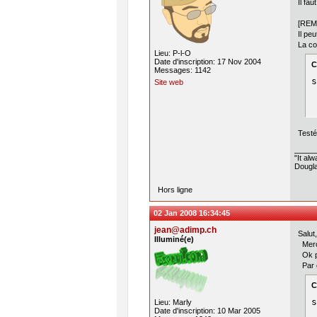
Il fa
[REM
Il pe
La co
Lieu: P-l-O
Date d'inscription: 17 Nov 2004
C
Messages: 1142
s
Site web
Testé
"It al
Dougla
Hors ligne
02 Jan 2008 16:34:45
jean@adimp.ch
Salut,
Illuminé(e)
Merc
Ok p
Par c
C
s
Lieu: Marly
Date d'inscription: 10 Mar 2005