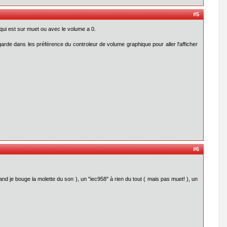
#5
n qui est sur muet ou avec le volume a 0.
egarde dans les préférence du controleur de volume graphique pour aller l'afficher
#6
nd je bouge la molette du son ), un "iec958" à rien du tout ( mais pas muet! ), un