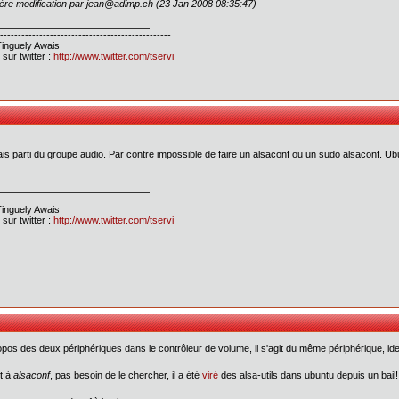
ère modification par jean@adimp.ch (23 Jan 2008 08:35:47)
------------------------------------------------
inguely Awais
 sur twitter :
http://www.twitter.com/tservi
is parti du groupe audio. Par contre impossible de faire un alsaconf ou un sudo alsaconf. Ub
------------------------------------------------
inguely Awais
 sur twitter :
http://www.twitter.com/tservi
pos des deux périphériques dans le contrôleur de volume, il s'agit du même périphérique, id
t à
alsaconf
, pas besoin de le chercher, il a été
viré
des alsa-utils dans ubuntu depuis un bail!