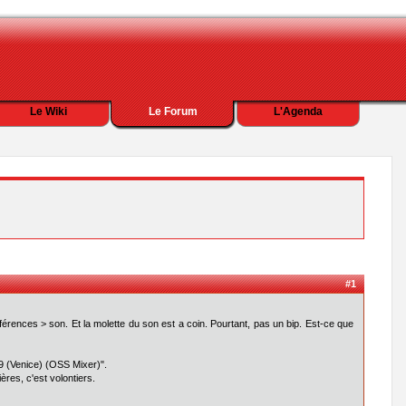
Le Wiki
Le Forum
L'Agenda
#1
férences > son. Et la molette du son est a coin. Pourtant, pas un bip. Est-ce que
9 (Venice) (OSS Mixer)".
res, c'est volontiers.