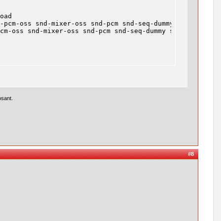
oad

-pcm-oss snd-mixer-oss snd-pcm snd-seq-dummy snd-seq-oss
cm-oss snd-mixer-oss snd-pcm snd-seq-dummy snd-seq-oss s
osant.
#8