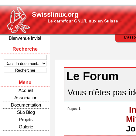
Swisslinux.org
− Le carrefour GNU/Linux en Suisse −
L'asso
Bienvenue invité
Recherche
Le Forum
Menu
Accueil
Vous n'êtes pas ide
Association
Documentation
I
Pages:
1
SLo Blog
Mi
Projets
Galerie
Jo