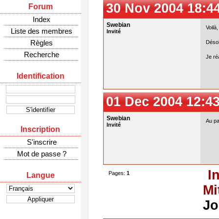
30 Nov 2004 18:4
Forum
Index
Swebian
Voilà,
Liste des membres
Invité
Règles
Désol
Recherche
Je ré
Identification
01 Dec 2004 12:4
Swebian
Au pa
Invité
Inscription
S'inscrire
Mot de passe ?
I
Pages:
1
Langue
Mi
Jo