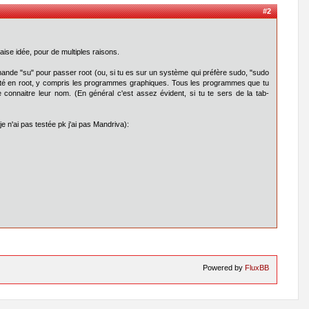
#2
se idée, pour de multiples raisons.
mmande "su" pour passer root (ou, si tu es sur un système qui préfère sudo, "sudo
cuté en root, y compris les programmes graphiques. Tous les programmes que tu
e connaitre leur nom. (En général c'est assez évident, si tu te sers de la tab-
e n'ai pas testée pk j'ai pas Mandriva):
Powered by
FluxBB