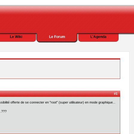
Le Wiki
Le Forum
L'Agenda
#1
ibilité offerte de se connecter en "root" (super utilisateur) en mode graphique...
..???