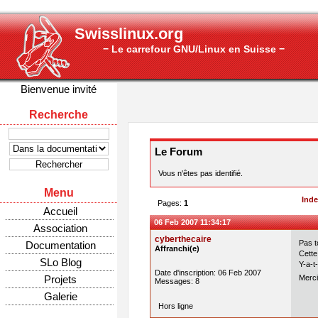
Swisslinux.org
− Le carrefour GNU/Linux en Suisse −
Bienvenue invité
Recherche
Le Forum
Vous n'êtes pas identifié.
Menu
Ind
Pages:
1
Accueil
06 Feb 2007 11:34:17
Association
cyberthecaire
Pas t
Documentation
Affranchi(e)
Cette
SLo Blog
Y-a-t
Date d'inscription: 06 Feb 2007
Projets
Merci
Messages: 8
Galerie
Hors ligne