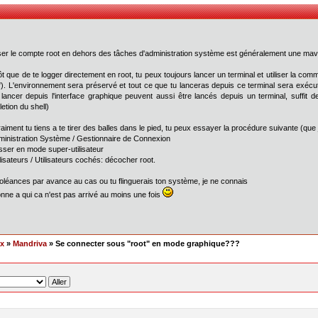
ser le compte root en dehors des tâches d'administration système est généralement une mavai
t que de te logger directement en root, tu peux toujours lancer un terminal et utiliser la co
). L'environnement sera préservé et tout ce que tu lanceras depuis ce terminal sera exé
lancer depuis l'interface graphique peuvent aussi être lancés depuis un terminal, suffit d
etion du shell)
aiment tu tiens a te tirer des balles dans le pied, tu peux essayer la procédure suivante (que j
ministration Système / Gestionnaire de Connexion
sser en mode super-utilisateur
ilisateurs / Utilisateurs cochés: décocher root.
léances par avance au cas ou tu flinguerais ton système, je ne connais
nne a qui ca n'est pas arrivé au moins une fois
ex
»
Mandriva
» Se connecter sous "root" en mode graphique???