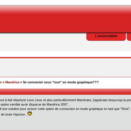
L'association
ex
»
Mandriva
» Se connecter sous "root" en mode graphique???
out-à-fait népohyte sous Linux et plus particulièrement Mandrake, j'appéciais beaucoup la poss
 option semble avoir disparue de Mandriva 2007...
-il une solution pour activer cette option de connection en mode graphique en tant que "Root".
 de toute réponse...