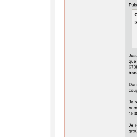
Puis
D
 
 
Jusq
que 
673M
tran
Donc
coup
Je r
nomm
1538
Je r
grou