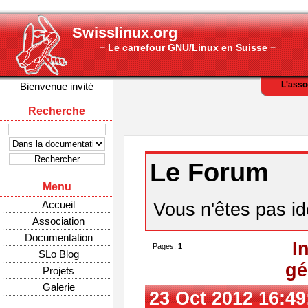
Swisslinux.org
− Le carrefour GNU/Linux en Suisse −
L'asso
Bienvenue invité
Recherche
Le Forum
Menu
Accueil
Vous n'êtes pas ide
Association
Documentation
I
Pages:
1
SLo Blog
gé
Projets
Galerie
23 Oct 2012 16:49