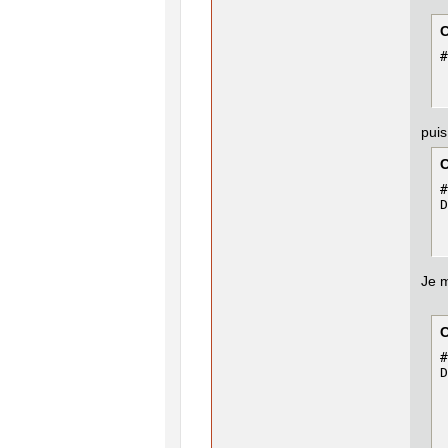
#
puis
#
D
Je m
#
D
 
 