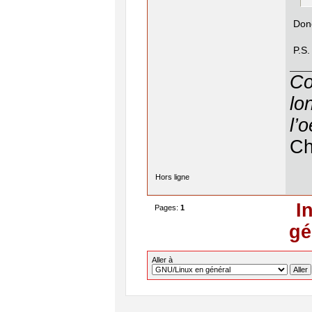
Donc
P.S.
Co
lo
l’
Ch
Hors ligne
I
Pages:
1
gé
Aller à