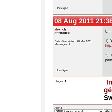
Hors ligne
08 Aug 2011 21:3
alex_ch
En r
Affranchi(e)
1) D
Date d'inscription: 20 Mar 2011
Messages: 7
http
2) 
pass
Hors ligne
I
Pages:
1
gé
S
Aller à