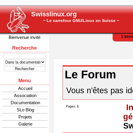
Swisslinux.org
− Le carrefour GNU/Linux en Suisse −
L'asso
Bienvenue invité
Recherche
Le Forum
Menu
Accueil
Vous n'êtes pas ide
Association
Documentation
I
Pages:
1
SLo Blog
gé
Projets
Galerie
S