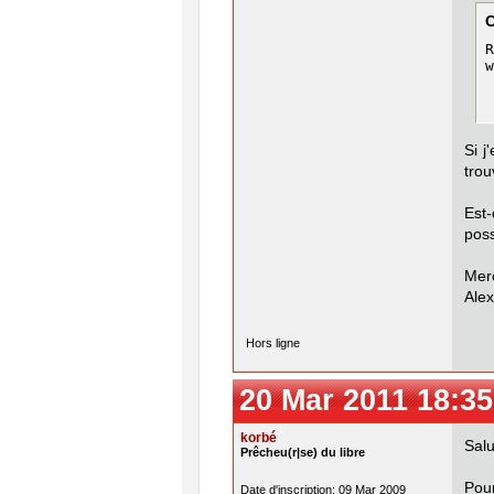
R
w
Si j
trou
Est
poss
Merc
Alex
Hors ligne
20 Mar 2011 18:35
korbé
Salu
Prêcheu(r|se) du libre
Pour
Date d'inscription: 09 Mar 2009