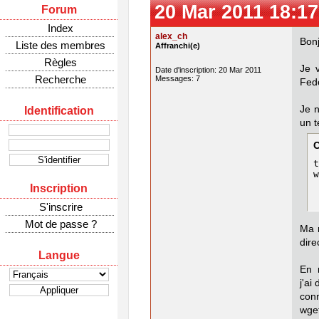
20 Mar 2011 18:17
Forum
Index
alex_ch
Bonj
Liste des membres
Affranchi(e)
Règles
Je 
Date d'inscription: 20 Mar 2011
Recherche
Messages: 7
Fed
Je n
Identification
un t
t
w
Inscription
S'inscrire
Mot de passe ?
Ma m
dire
Langue
En 
j'ai
conn
wget