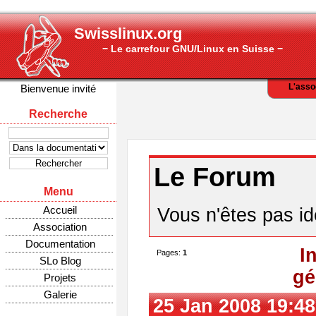
Swisslinux.org
− Le carrefour GNU/Linux en Suisse −
L'asso
Bienvenue invité
Recherche
Le Forum
Menu
Accueil
Vous n'êtes pas ide
Association
Documentation
I
Pages:
1
SLo Blog
gé
Projets
Galerie
25 Jan 2008 19:48