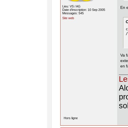
Lieu: VS / AG
En e
Date d'inscription: 10 Sep 2005
Messages: 545
Site web
c
Va f
exte
en f
Le
Al
pr
so
Hors ligne