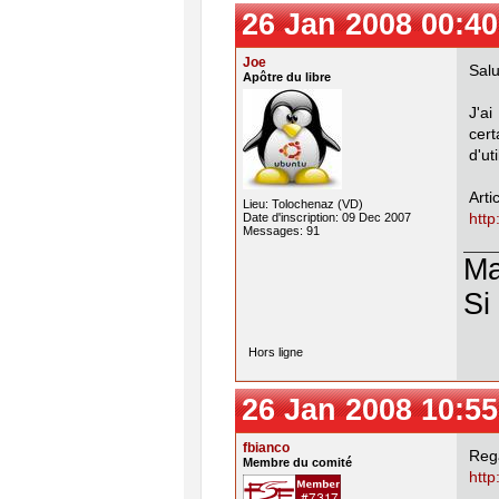
26 Jan 2008 00:40
Joe
Salu
Apôtre du libre
J'a
cert
d'ut
Artic
Lieu: Tolochenaz (VD)
Date d'inscription: 09 Dec 2007
http
Messages: 91
Ma
Si
Hors ligne
26 Jan 2008 10:55
fbianco
Reg
Membre du comité
htt