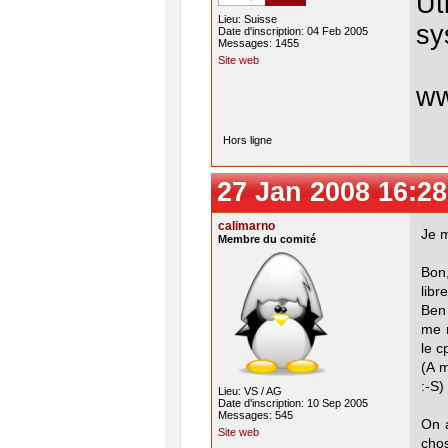
Ut
Lieu: Suisse
sy
Date d'inscription: 04 Feb 2005
Messages: 1455
Site web
w
Hors ligne
27 Jan 2008 16:28
calimarno
Je m
Membre du comité
Bon,
libr
Ben 
me r
le c
(A 
:-S)
Lieu: VS / AG
Date d'inscription: 10 Sep 2005
Messages: 545
On 
Site web
chos