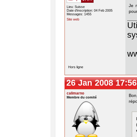
Je 
Lieu: Suisse
Date d'inscription: 04 Feb 2005
pour
Messages: 1455
Site web
Ut
sy
w
Hors ligne
26 Jan 2008 17:56
calimarno
Bon,
Membre du comité
répo