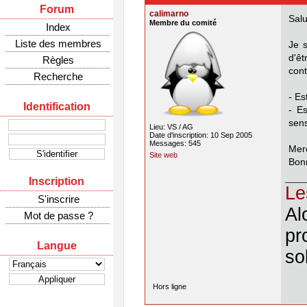
Forum
calimarno
Salu
Membre du comité
Index
Liste des membres
Je 
d'ê
Règles
cont
Recherche
- Es
Identification
- E
sen
Lieu: VS / AG
Date d'inscription: 10 Sep 2005
Messages: 545
Merc
Site web
Bon
Inscription
Le
S'inscrire
Al
Mot de passe ?
pr
Langue
so
Hors ligne