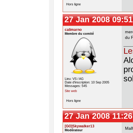
Hors ligne
27 Jan 2008 09:51
calimarno
mer
Membre du comité
du F
Le
Al
pr
so
Lieu: VS / AG
Date d'inscription: 10 Sep 2005
Messages: 545
Site web
Hors ligne
27 Jan 2008 11:26
[GO]Skywalker13
Malh
Modérateur