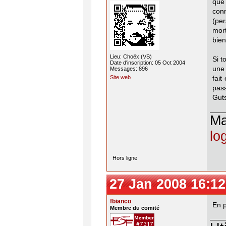
que 
con
(per
mort
bien
Lieu: Choëx (VS)
Si t
Date d'inscription: 05 Oct 2004
une
Messages: 896
Site web
fait
pass
Guts
M
lo
Hors ligne
27 Jan 2008 16:12
fbianco
En p
Membre du comité