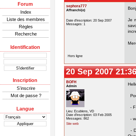
Forum
sephora777
Bonj
Affranchi(e)
Index
Liste des membres
Je m
Date d'inscription: 20 Sep 2007
Messages: 1
savo
Règles
incr
Recherche
Mer
Identification
Hors ligne
20 Sep 2007 21:3
Inscription
BOFH
Hell
Admin
S'inscrire
Mot de passe ?
Pour
- Fi
Langue
Lieu: Ecublens, VD
Date d'inscription: 03 Feb 2005
Messages: 862
- wi
Site web
- D