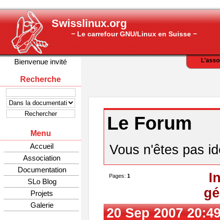
Swisslinux.org
− Le carrefour GNU/Linux en Suisse −
L'asso
Bienvenue invité
Recherche
Le Forum
Menu
Accueil
Vous n'êtes pas ide
Association
Documentation
I
Pages:
1
SLo Blog
gé
Projets
Galerie
20 Sep 2007 20:4