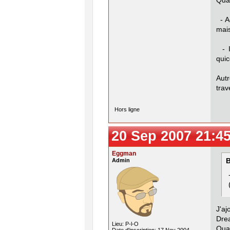
Qua
- A
mais
- I
quic
Aut
trav
Hors ligne
20 Sep 2007 21:4
Eggman
Admin
B
J'a
Dre
Lieu: P-l-O
Quan