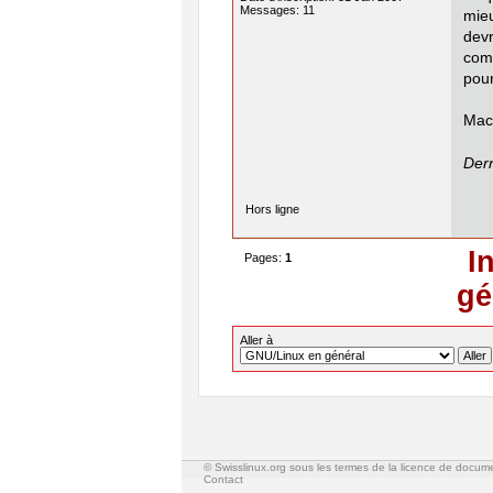
Messages: 11
mie
devr
comm
pour
Mach
Dern
Hors ligne
I
Pages:
1
gé
Aller à
© Swisslinux.org sous les termes de la licence de docum
Contact