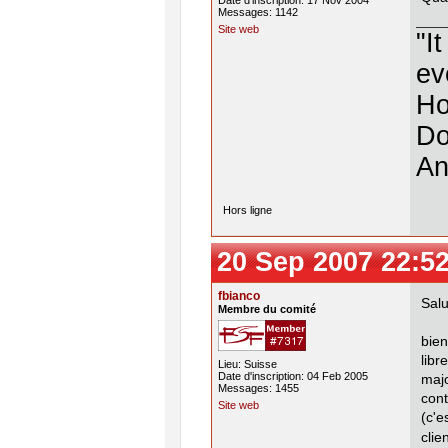
Date d'inscription: 17 Nov 2004
Messages: 1142
Site web
"I
ev
Ho
Do
An
Hors ligne
20 Sep 2007 22:5
fbianco
Salu
Membre du comité
bie
libr
Lieu: Suisse
Date d'inscription: 04 Feb 2005
maj
Messages: 1455
cont
Site web
(c'e
clie