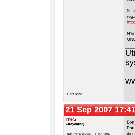
Si 
rega
http
N'h
GNU/
Ut
sy
w
Hors ligne
21 Sep 2007 17:4
LTHCr
Bonj
Citoyen(ne)
Pour
disq
Date d'inscription: 31 Jan 2007