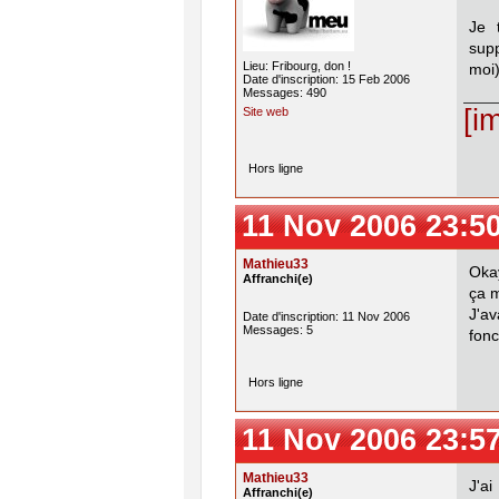
Je 
sup
Lieu: Fribourg, don !
moi)
Date d'inscription: 15 Feb 2006
Messages: 490
[i
Site web
Hors ligne
11 Nov 2006 23:5
Mathieu33
Okay
Affranchi(e)
ça m
J'av
Date d'inscription: 11 Nov 2006
Messages: 5
fonc
Hors ligne
11 Nov 2006 23:5
Mathieu33
J'a
Affranchi(e)