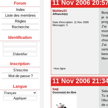
11 Nov 2006 20:5
Forum
Index
Mathieu33
Bonj
Affranchi(e)
Liste des membres
je 
Règles
prog
Date d'inscription: 11 Nov 2006
Messages: 5
J'a
Recherche
mon
l'in
Identification
choo
J'a
cert
beso
Merc
Inscription
Hors ligne
S'inscrire
Mot de passe ?
11 Nov 2006 21:3
Langue
fonji
Salu
Gourou(e) du libre
Tu a
Ubu
de c