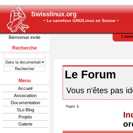
Swisslinux.org
− Le carrefour GNU/Linux en Suisse −
L'asso
Bienvenue invité
Recherche
Le Forum
Menu
Accueil
Vous n'êtes pas ide
Association
Documentation
Pages:
1
SLo Blog
In
Projets
or
Galerie