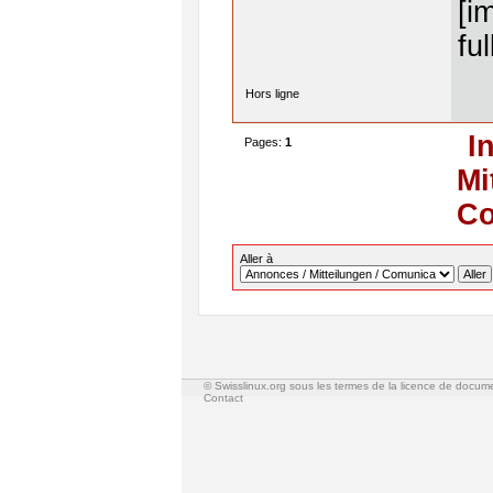
[i
ful
Hors ligne
I
Pages:
1
Mi
Co
Aller à
© Swisslinux.org sous les termes de la licence de docum
Contact