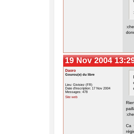
:ch
donn
19 Nov 2004 13:2
Daoro
Gourou(e) du libre
Lieu: Givisiez (FR)
Date d'inscription: 17 Nov 2004
Messages: 478
Site web
Rien
pai
:che
Ca 
régi