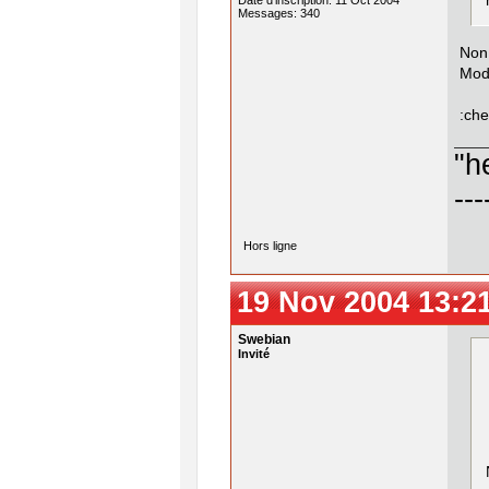
Date d'inscription: 11 Oct 2004
Messages: 340
Non 
Mod
:che
"h
---
Hors ligne
19 Nov 2004 13:2
Swebian
Invité