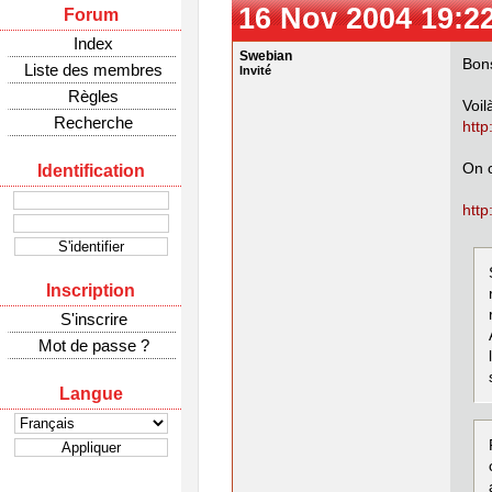
16 Nov 2004 19:2
Forum
Index
Swebian
Bons
Liste des membres
Invité
Règles
Voil
Recherche
http
On c
Identification
http
Inscription
S'inscrire
Mot de passe ?
Langue