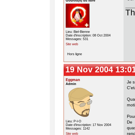
Gourou(e) du libre
Th
Lieu: Biel-Bienne
Date d'inscription: 08 Oct 2004
Messages: 531
Site web
Hors ligne
19 Nov 2004 13:0
Eggman
Je s
Admin
C'et
Qua
moti
Pour
Lieu: P-l-O
De 
Date d'inscription: 17 Nov 2004
qua
Messages: 1142
renc
Site web