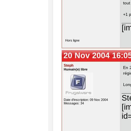
tout
+1 p
[i
Hors ligne
20 Nov 2004 16:0
Steph
En 2
Humain(e) libre
régi
Long
St
Date d'inscription: 09 Nov 2004
Messages: 34
[i
id