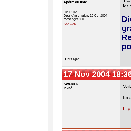
Y a 
Apôtre du libre
les 
Lieu: Sion
Date d'inscription: 25 Oct 2004
Di
Messages: 60
Site web
gr
Re
po
Hors ligne
17 Nov 2004 18:3
Swebian
Voil
Invité
En s
http