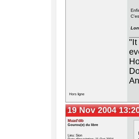
Enfi
C'es
Lon
"I
ev
Ho
Do
An
Hors ligne
19 Nov 2004 13:2
Muad'dib
Gourou(e) du libre
Lieu: Sion