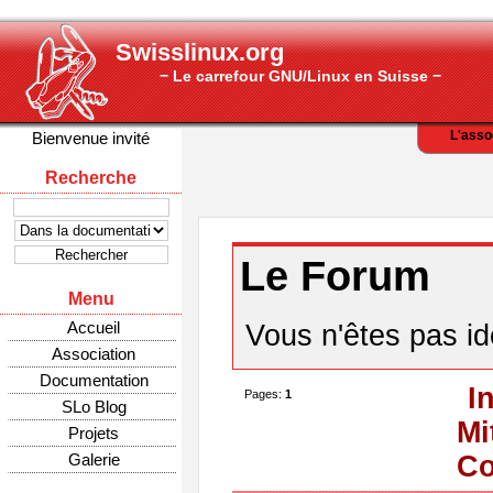
Swisslinux.org
− Le carrefour GNU/Linux en Suisse −
L'asso
Bienvenue invité
Recherche
Le Forum
Menu
Accueil
Vous n'êtes pas ide
Association
Documentation
I
Pages:
1
SLo Blog
Mi
Projets
Galerie
Co