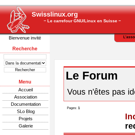
Swisslinux.org
− Le carrefour GNU/Linux en Suisse −
L'asso
Bienvenue invité
Recherche
Le Forum
Menu
Accueil
Vous n'êtes pas ide
Association
Documentation
Pages:
1
SLo Blog
In
Projets
re
Galerie