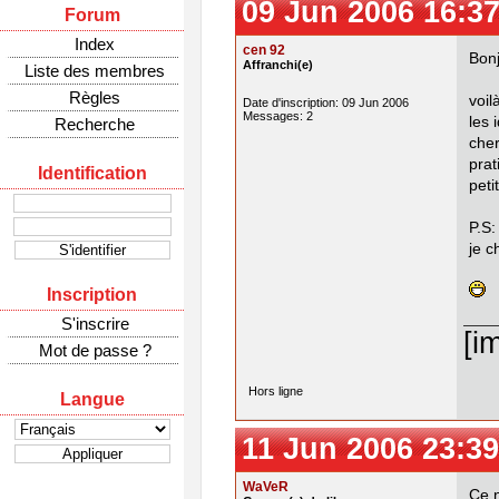
09 Jun 2006 16:37
Forum
Index
cen 92
Bon
Affranchi(e)
Liste des membres
Règles
voil
Date d'inscription: 09 Jun 2006
Messages: 2
les 
Recherche
cher
prat
Identification
peti
P.S:
je c
Inscription
S'inscrire
[i
Mot de passe ?
Hors ligne
Langue
11 Jun 2006 23:39
WaVeR
Ce n