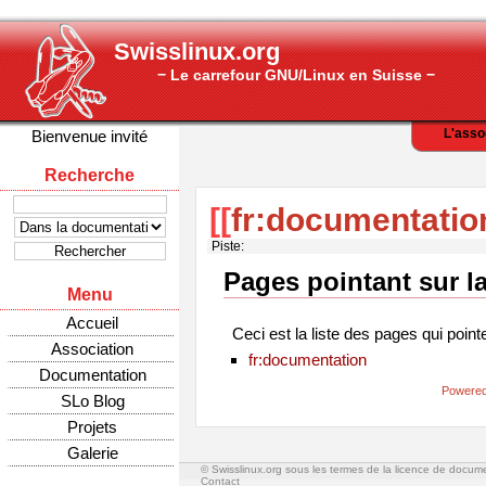
Swisslinux.org
− Le carrefour GNU/Linux en Suisse −
L'asso
Bienvenue invité
Recherche
[[
fr:documentatio
Piste:
Pages pointant sur l
Menu
Accueil
Ceci est la liste des pages qui point
Association
fr:documentation
Documentation
Powered
SLo Blog
Projets
Galerie
© Swisslinux.org sous les termes de la licence de docum
Contact