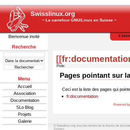
Swisslinux.org
− Le carrefour GNU/Linux en Suisse −
L'asso
Bienvenue invité
Recherche
[[
fr:documentatio
Piste:
Pages pointant sur l
Menu
Accueil
Ceci est la liste des pages qui point
Association
fr:documentation
Documentation
Powered by
SLo Blog
Projets
Galerie
© Swisslinux.org sous les termes de la licence de docum
Contact