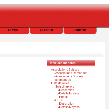
Le Wiki
Le Forum
L'Agenda
−
Table des matières
Associations Suisses
Associations Romandes
Associations Suisse-
allemandes
Liste détaillée
Swisslinux.org
Description
Détails/Moyens
Projets
GULL
Description
Détails/Moyens