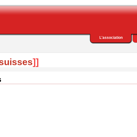
L'association
_suisses
]]
s