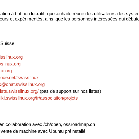
tion à but non lucratif, qui souhaite réunir des utilisateurs des systè
ateurs et expérimentés, ainsi que les personnes intéressées qui débute
 Suisse
sslinux.org
sslinux.org
nux.org
eenode.net#swisslinux
x@chat.swisslinux.org
/lists.swisslinux.org/
(pas de support sur nos listes)
wiki.swisslinux.org/fr/association/projets
 en collaboration avec /ch/open, ossroadmap.ch
 vente de machine avec Ubuntu préinstallé
E