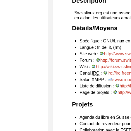
Description
Swisslinux.org est une associa
en aidant les utilisateurs am
Détails/Moyens
Spécifique : GNU/Linux en
Langue : fr, de, it, (rm)
Site web :
http://www.swi
Forum :
http://forum.swi
Wiki :
http://wiki.swissli
Canal
IRC
:
irc://irc.fr
Salon XMPP :
swisslinu
Liste de diffusion :
http:/
Page de projets :
http://
Projets
Agenda du libre en Suisse
Contact de revendeur pour
Collaboration avec la FSF