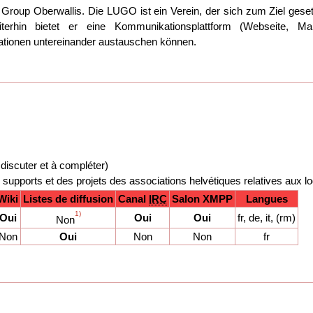
 Group Oberwallis. Die LUGO ist ein Verein, der sich zum Ziel gese
erhin bietet er eine Kommunikationsplattform (Webseite, Mailli
tionen untereinander austauschen können.
discuter et à compléter)
supports et des projets des associations helvétiques relatives aux log
Wiki
Listes de diffusion
Canal
IRC
Salon XMPP
Langues
1)
Oui
Oui
Oui
fr, de, it, (rm)
Non
Non
Oui
Non
Non
fr