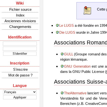
Wiki
Cette 
Fichier source
Index
Anciennes révisions
Le LUGS
a été fondée en 1994,
Changements
Die LUGS
wurde in Jahre 1994 
Identification
Associations Roman
GULL
(Groupe romand des Uti
région lémanique.
Inscription
GNU Generation
est une as
S'inscrire
dans la GNU Public License (
Mot de passe ?
Associations Suisse
Langue
TheAlternative
lanciert ver
Verständnis für und die Verw
Bereichen (z.B. CreativeCo