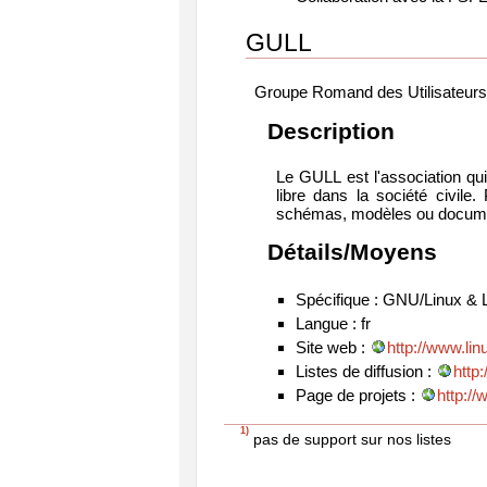
GULL
Groupe Romand des Utilisateurs 
Description
Le GULL est l'association qu
libre dans la société civile
schémas, modèles ou documenta
Détails/Moyens
Spécifique : GNU/Linux & Lo
Langue : fr
Site web :
http://www.lin
Listes de diffusion :
http
Page de projets :
http:/
1)
pas de support sur nos listes