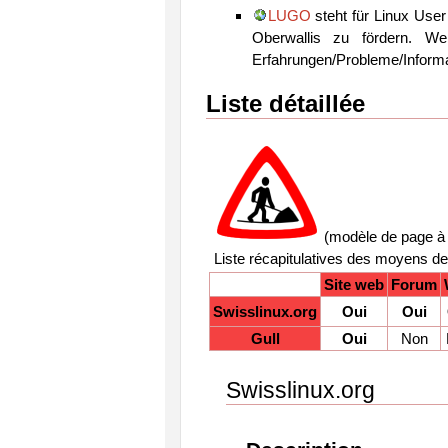
LUGO
steht für Linux User
Oberwallis zu fördern. Weit
Erfahrungen/Probleme/Informa
Liste détaillée
(modèle de page à 
Liste récapitulatives des moyens de 
Site web
Forum
Swisslinux.org
Oui
Oui
Gull
Oui
Non
Swisslinux.org