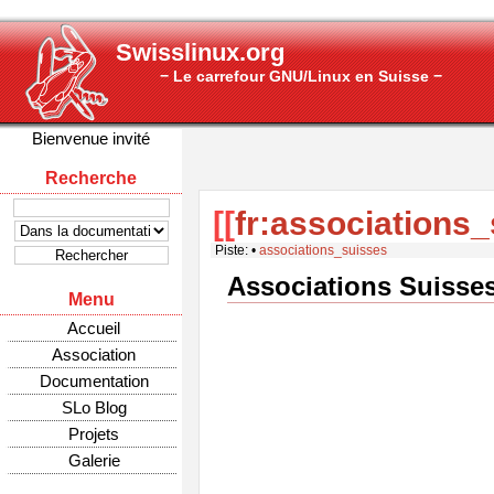
Swisslinux.org
− Le carrefour GNU/Linux en Suisse −
Bienvenue invité
Recherche
[[
fr:associations
Piste:
•
associations_suisses
Associations Suisse
Menu
Accueil
Association
Documentation
SLo Blog
Projets
Galerie