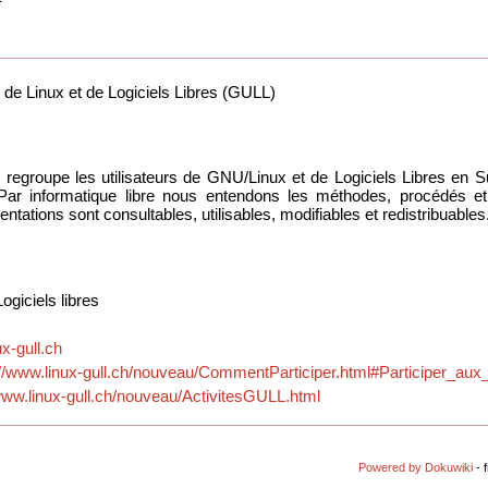
de Linux et de Logiciels Libres (GULL)
i regroupe les utilisateurs de GNU/Linux et de Logiciels Libres en 
. Par informatique libre nous entendons les méthodes, procédés et
tions sont consultables, utilisables, modifiables et redistribuables
giciels libres
ux-gull.ch
://www.linux-gull.ch/nouveau/CommentParticiper.html#Participer_aux_l
/www.linux-gull.ch/nouveau/ActivitesGULL.html
Powered by Dokuwiki
- 